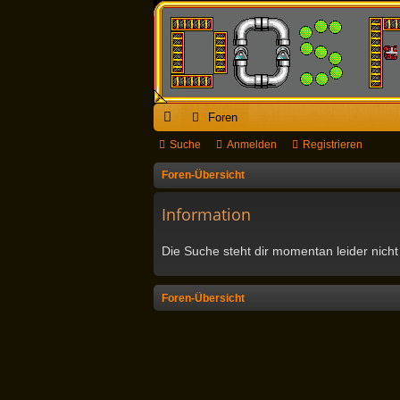
Foren
ch
Suche
Anmelden
Registrieren
ne
Foren-Übersicht
llz
Information
ug
Die Suche steht dir momentan leider nicht
riff
Foren-Übersicht