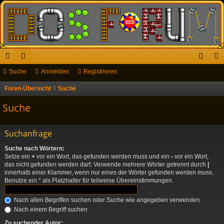
ch
Suche
or
Anmelden
Registrieren
n
eg
ne
en
m
ist
Foren-Übersicht
Suche
llz
el
rie
Suche
ug
de
re
Suchanfrage
riff
n
n
Suche nach Wörtern:
Setze ein
+
vor ein Wort, das gefunden werden muss und ein
-
vor ein Wort,
das nicht gefunden werden darf. Verwende mehrere Wörter getrennt durch
|
innerhalb einer Klammer, wenn nur eines der Wörter gefunden werden muss.
Benutze ein * als Platzhalter für teilweise Übereinstimmungen.
Nach allen Begriffen suchen oder Suche wie angegeben verwenden
Nach einem Begriff suchen
Zu suchender Autor: