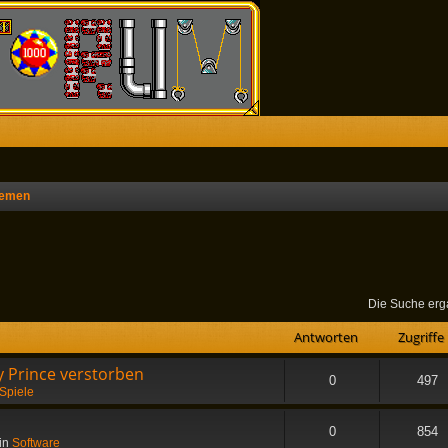
hemen
he
Die Suche erg
Antworten
Zugriffe
 Prince verstorben
0
497
Spiele
0
854
in
Software