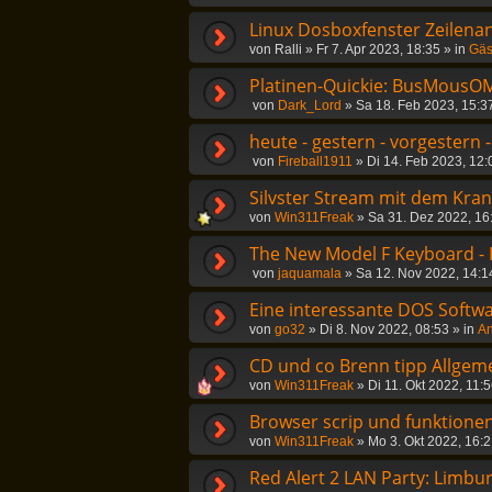
Linux Dosboxfenster Zeilena
von
Ralli
»
Fr 7. Apr 2023, 18:35
» in
Gäs
Platinen-Quickie: BusMousOM
von
Dark_Lord
»
Sa 18. Feb 2023, 15:3
heute - gestern - vorgestern 
von
Fireball1911
»
Di 14. Feb 2023, 12:
Silvster Stream mit dem Kra
von
Win311Freak
»
Sa 31. Dez 2022, 16
The New Model F Keyboard -
von
jaquamala
»
Sa 12. Nov 2022, 14:1
Eine interessante DOS Softwa
von
go32
»
Di 8. Nov 2022, 08:53
» in
An
CD und co Brenn tipp Allgem
von
Win311Freak
»
Di 11. Okt 2022, 11:
Browser scrip und funktionen
von
Win311Freak
»
Mo 3. Okt 2022, 16:
Red Alert 2 LAN Party: Limbu