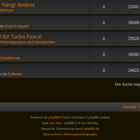
er hängt dosbox
0
21041
teforum
0
26049
 in
English Board
 für Turbo Pascal
0
25520
Ankündigungen und Neuigkeiten
0
16040
n
Gästeforum
0
24422
» in
Software
Die Suche erg
Kontakt
Powered by
phpBB
® Forum Software © phpBB Limited
Style von
Arty
- phpBB 3.3 von MrGaby
Deutsche Übersetzung durch
phpBB.de
Datenschutz
|
Nutzungsbedingungen