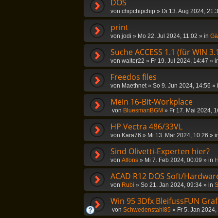
DOS
von
chipchipchip
»
Di 13. Aug 2024, 21:
print
von
jodi
»
Mo 22. Jul 2024, 11:02
» in
Gä
Suche ACCESS 1.1 (für WIN 3.
von
walter22
»
Fr 19. Jul 2024, 14:47
» i
Freedos files
von
Maethnet
»
So 9. Jun 2024, 14:56
» 
Mein 16-Bit-Workplace
von
BluesmanBGM
»
Fr 17. Mai 2024, 1
HP Vectra 486/33VL
von
Kara76
»
Mi 13. Mär 2024, 10:26
» i
Sind Olivetti-Experten hier?
von
Alfons
»
Mi 7. Feb 2024, 00:09
» in
H
ACAD R12 DOS Soft/Hardwar
von
Rubi
»
So 21. Jan 2024, 09:34
» in
S
Win 95 3Dfx BleifussFUN Graf
von
Schwedenstahl85
»
Fr 5. Jan 2024,