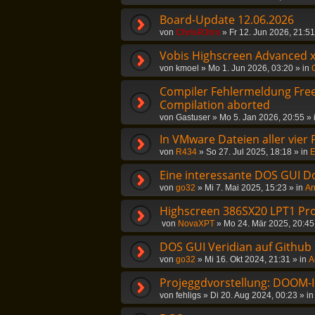
Board-Update 12.06.2026
von
ChrisR3tro
»
Fr 12. Jun 2026, 21:51
Vobis Highscreen Advanced 
von
kmoel
»
Mo 1. Jun 2026, 03:20
» in
Compiler Fehlermeldung Freep
Compilation aborted
von
Gastuser
»
Mo 5. Jan 2026, 20:55
» 
In VMware Dateien aller vier
von
R434
»
So 27. Jul 2025, 18:18
» in
E
Eine interessante DOS GUI D
von
go32
»
Mi 7. Mai 2025, 15:23
» in
An
Highscreen 386SX20 LPT1 Pr
von
NovaXPT
»
Mo 24. Mär 2025, 20:45
DOS GUI Veridian auf Github
von
go32
»
Mi 16. Okt 2024, 21:31
» in
A
Projeggdvorstellung: DOOM-In
von
fehligs
»
Di 20. Aug 2024, 00:23
» i