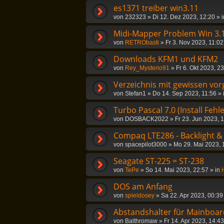
es1371 treiber win3.11
von
232323
»
Di 12. Dez 2023, 12:20
» 
Midi-Mapper Problem Win 3.
von
RETRObasti
»
Fr 3. Nov 2023, 11:02
Downloads KFM1 und KFM2
von
Rey_Mysterio91
»
Fr 6. Okt 2023, 2
Verzeichnis mit gewissen vor
von
Stefan1
»
Do 14. Sep 2023, 11:56
» 
Turbo Pascal 7.0 (Install Fehle
von
DOSBACK2022
»
Fr 23. Jun 2023, 
Compaq LTE286 - Backlight &
von
spacepilot3000
»
Mo 29. Mai 2023, 
Seagate ST-225 = ST-238
von
TePe
»
So 14. Mai 2023, 22:57
» in
DOS am Anfang
von
spieldosey
»
Sa 22. Apr 2023, 00:39
Abstandshalter für Mainboar
von
Balthromaw
»
Fr 14. Apr 2023, 14:43