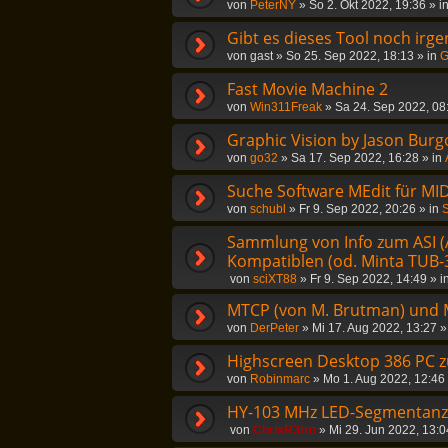
von
PeterNY
»
So 2. Okt 2022, 19:36
» i
Gibt es dieses Tool noch irg
von
gast
»
So 25. Sep 2022, 18:13
» in
G
Fast Movie Machine 2
von
Win311Freak
»
Sa 24. Sep 2022, 08
Graphic Vision by Jason Burg
von
go32
»
Sa 17. Sep 2022, 16:28
» in
Suche Software MEdit für MID
von
schubl
»
Fr 9. Sep 2022, 20:26
» in
S
Sammlung von Info zum ASI (
Kompatiblen (od. Minta TUB-3
von
sciXT88
»
Fr 9. Sep 2022, 14:49
» i
MTCP (von M. Brutman) und 
von
DerPeter
»
Mi 17. Aug 2022, 13:27
»
Highscreen Desktop 386 PC 
von
Robinmarc
»
Mo 1. Aug 2022, 12:46
HY-103 MHz LED-Segmentanzei
von
ChrisR3tro
»
Mi 29. Jun 2022, 13:0