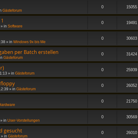
0
15055
in
Gästeforum
11
0
19491
» in
Software
0
30603
3:38
» in
Windows 9x bis Me
gaben per Batch erstellen
0
31424
in
Gästeforum
r)
0
25939
11:13
» in
Gästeforum
 floppy
0
26052
12:39
» in
Gästeforum
0
21750
Hardware
0
30569
» in
User-Vorstellungen
d gesucht
0
26010
» in
Gästeforum