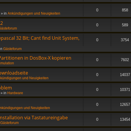
0
858
» in
Ankündigungen und Neuigkeiten
x2
0
589
Gästeforum
ascal 32 Bit; Cant find Unit System,
0
3754
in
Gästeforum
 Partitionen in DosBox-X kopieren
0
7602
mulation
ownloadseite
0
14037
kündigungen und Neuigkeiten
oblem
0
10371
» in
Hardware
0
12657
nkündigungen und Neuigkeiten
stallation via Tastatureingabe
0
13454
n
Gästeforum