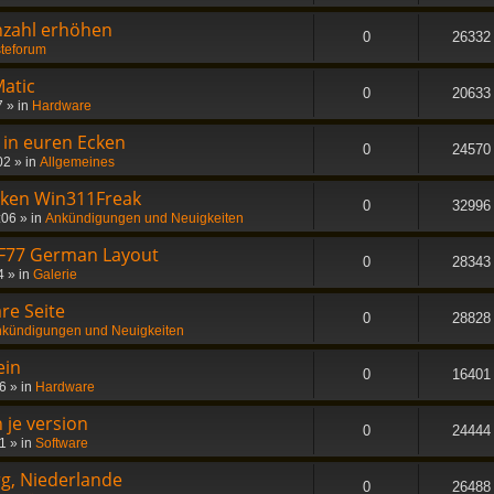
nzahl erhöhen
0
26332
teforum
atic
0
20633
7
» in
Hardware
- in euren Ecken
0
24570
02
» in
Allgemeines
nken Win311Freak
0
32996
:06
» in
Ankündigungen und Neuigkeiten
 F77 German Layout
0
28343
4
» in
Galerie
re Seite
0
28828
kündigungen und Neuigkeiten
ein
0
16401
56
» in
Hardware
 je version
0
24444
21
» in
Software
rg, Niederlande
0
26488