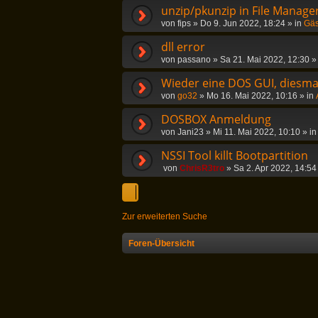
unzip/pkunzip in File Manag
von
fips
»
Do 9. Jun 2022, 18:24
» in
Gäs
dll error
von
passano
»
Sa 21. Mai 2022, 12:30
»
Wieder eine DOS GUI, diesmal
von
go32
»
Mo 16. Mai 2022, 10:16
» in
DOSBOX Anmeldung
von
Jani23
»
Mi 11. Mai 2022, 10:10
» i
NSSI Tool killt Bootpartition
von
ChrisR3tro
»
Sa 2. Apr 2022, 14:54
Zur erweiterten Suche
Foren-Übersicht