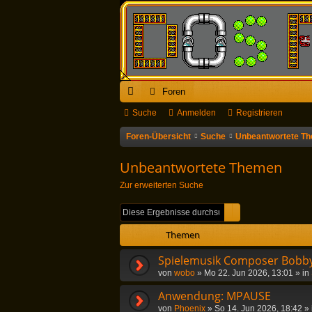
Foren
ch
Suche
Anmelden
Registrieren
ne
Foren-Übersicht
Suche
Unbeantwortete T
llz
Unbeantwortete Themen
ug
Zur erweiterten Suche
riff
Suche
Erweiterte Suc
Themen
Spielemusik Composer Bobby
von
wobo
»
Mo 22. Jun 2026, 13:01
» in
Anwendung: MPAUSE
von
Phoenix
»
So 14. Jun 2026, 18:42
» 