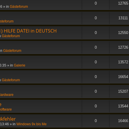
0
12765
36
» in
Gästeforum
0
13111
steforum
1) HILFE DATEI in DEUTSCH
0
12550
n
Gästeforum
0
12726
in
Gästeforum
0
13572
6:35
» in
Galerie
0
16654
n
Gästeforum
0
15207
ardware
e
0
13544
oftware
ikfehler
0
16466
 13:46
» in
Windows 9x bis Me