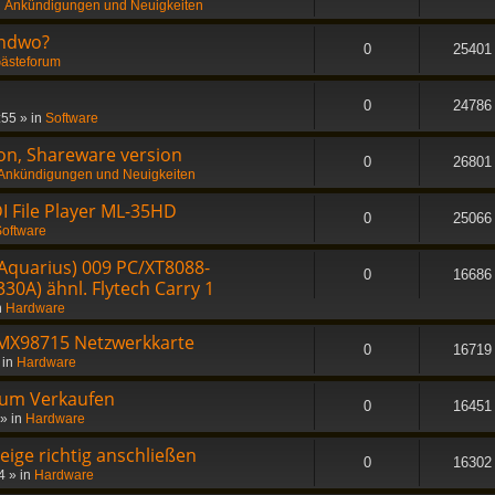
n
Ankündigungen und Neuigkeiten
endwo?
0
25401
ästeforum
0
24786
:55
» in
Software
on, Shareware version
0
26801
Ankündigungen und Neuigkeiten
I File Player ML-35HD
0
25066
oftware
Aquarius) 009 PC/XT8088-
0
16686
30A) ähnl. Flytech Carry 1
n
Hardware
MX98715 Netzwerkkarte
0
16719
 in
Hardware
zum Verkaufen
0
16451
» in
Hardware
ge richtig anschließen
0
16302
4
» in
Hardware