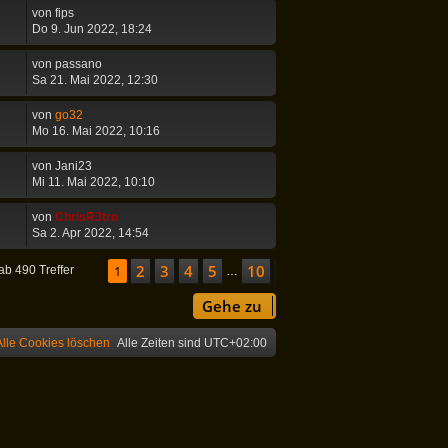
von
fips
Do 9. Jun 2022, 18:24
von
passano
Sa 21. Mai 2022, 12:30
von
go32
Mo 16. Mai 2022, 10:16
von
Jani23
Mi 11. Mai 2022, 10:10
von
ChrisR3tro
Sa 2. Apr 2022, 14:54
2
3
4
5
10
Seite
1
1
von
10
Nächste
ab 490 Treffer
…
Gehe zu
Alle Cookies löschen
Alle Zeiten sind
UTC+02:00