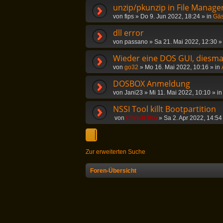
unzip/pkunzip in File Manag
von
fips
»
Do 9. Jun 2022, 18:24
» in
Gäs
dll error
von
passano
»
Sa 21. Mai 2022, 12:30
»
Wieder eine DOS GUI, diesmal
von
go32
»
Mo 16. Mai 2022, 10:16
» in
DOSBOX Anmeldung
von
Jani23
»
Mi 11. Mai 2022, 10:10
» i
NSSI Tool killt Bootpartition
von
ChrisR3tro
»
Sa 2. Apr 2022, 14:54
Zur erweiterten Suche
Foren-Übersicht