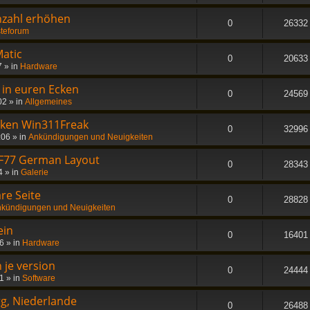
nzahl erhöhen
0
26332
teforum
atic
0
20633
7
» in
Hardware
- in euren Ecken
0
24569
02
» in
Allgemeines
nken Win311Freak
0
32996
:06
» in
Ankündigungen und Neuigkeiten
 F77 German Layout
0
28343
4
» in
Galerie
re Seite
0
28828
kündigungen und Neuigkeiten
ein
0
16401
56
» in
Hardware
 je version
0
24444
21
» in
Software
rg, Niederlande
0
26488