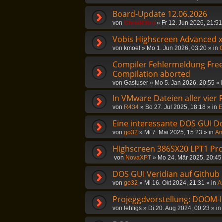
Board-Update 12.06.2026
von
ChrisR3tro
»
Fr 12. Jun 2026, 21:51
Vobis Highscreen Advanced 
von
kmoel
»
Mo 1. Jun 2026, 03:20
» in
Compiler Fehlermeldung Freep
Compilation aborted
von
Gastuser
»
Mo 5. Jan 2026, 20:55
» 
In VMware Dateien aller vier
von
R434
»
So 27. Jul 2025, 18:18
» in
E
Eine interessante DOS GUI D
von
go32
»
Mi 7. Mai 2025, 15:23
» in
An
Highscreen 386SX20 LPT1 Pr
von
NovaXPT
»
Mo 24. Mär 2025, 20:45
DOS GUI Veridian auf Github
von
go32
»
Mi 16. Okt 2024, 21:31
» in
A
Projeggdvorstellung: DOOM-In
von
fehligs
»
Di 20. Aug 2024, 00:23
» i