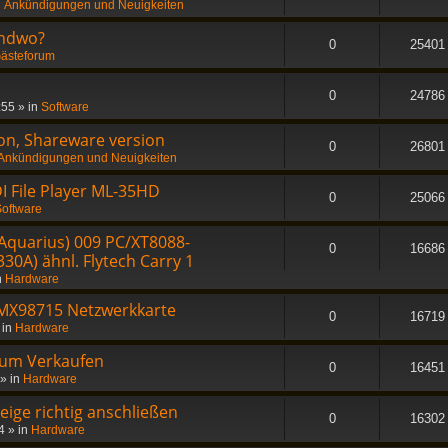
n
Ankündigungen und Neuigkeiten
endwo?
0
25401
ästeforum
0
24786
:55
» in
Software
on, Shareware version
0
26801
Ankündigungen und Neuigkeiten
I File Player ML-35HD
0
25066
oftware
Aquarius) 009 PC/XT8088-
0
16686
30A) ähnl. Flytech Carry 1
n
Hardware
MX98715 Netzwerkkarte
0
16719
 in
Hardware
zum Verkaufen
0
16451
» in
Hardware
ge richtig anschließen
0
16302
4
» in
Hardware