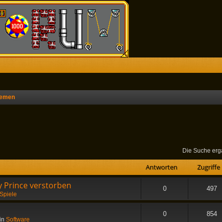
hemen
he
Die Suche erg
Antworten
Zugriffe
 Prince verstorben
0
497
Spiele
0
854
in
Software