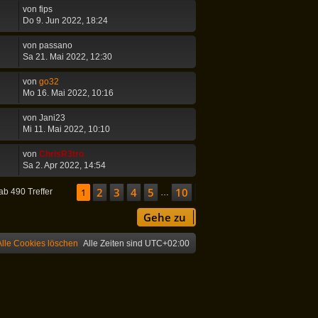
von
fips
Do 9. Jun 2022, 18:24
von
passano
Sa 21. Mai 2022, 12:30
von
go32
Mo 16. Mai 2022, 10:16
von
Jani23
Mi 11. Mai 2022, 10:10
von
ChrisR3tro
Sa 2. Apr 2022, 14:54
2
3
4
5
10
Seite
1
1
von
10
Nächste
ab 490 Treffer
…
Gehe zu
Alle Cookies löschen
Alle Zeiten sind
UTC+02:00