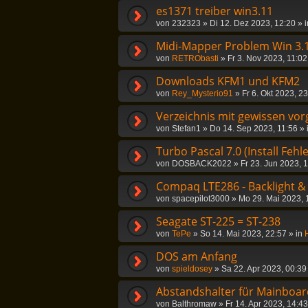
es1371 treiber win3.11
von
232323
»
Di 12. Dez 2023, 12:20
» 
Midi-Mapper Problem Win 3.
von
RETRObasti
»
Fr 3. Nov 2023, 11:02
Downloads KFM1 und KFM2
von
Rey_Mysterio91
»
Fr 6. Okt 2023, 2
Verzeichnis mit gewissen vor
von
Stefan1
»
Do 14. Sep 2023, 11:56
» 
Turbo Pascal 7.0 (Install Fehle
von
DOSBACK2022
»
Fr 23. Jun 2023, 
Compaq LTE286 - Backlight &
von
spacepilot3000
»
Mo 29. Mai 2023, 
Seagate ST-225 = ST-238
von
TePe
»
So 14. Mai 2023, 22:57
» in
DOS am Anfang
von
spieldosey
»
Sa 22. Apr 2023, 00:39
Abstandshalter für Mainboar
von
Balthromaw
»
Fr 14. Apr 2023, 14:43