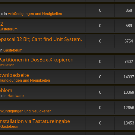
0
858
» in
Ankündigungen und Neuigkeiten
x2
0
589
Gästeforum
ascal 32 Bit; Cant find Unit System,
0
3754
in
Gästeforum
 Partitionen in DosBox-X kopieren
0
7602
mulation
ownloadseite
0
14037
kündigungen und Neuigkeiten
oblem
0
10369
» in
Hardware
0
12656
nkündigungen und Neuigkeiten
stallation via Tastatureingabe
0
13453
n
Gästeforum