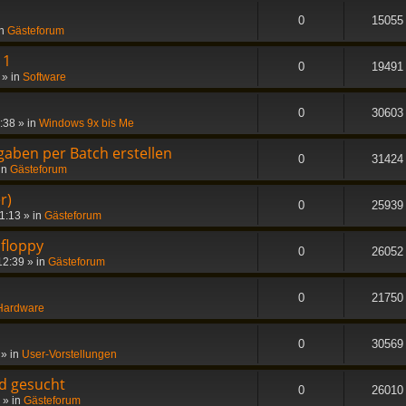
0
15055
in
Gästeforum
11
0
19491
» in
Software
0
30603
3:38
» in
Windows 9x bis Me
gaben per Batch erstellen
0
31424
in
Gästeforum
r)
0
25939
11:13
» in
Gästeforum
 floppy
0
26052
12:39
» in
Gästeforum
0
21750
Hardware
0
30569
» in
User-Vorstellungen
d gesucht
0
26010
» in
Gästeforum