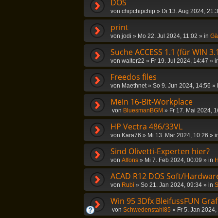
DOS
von
chipchipchip
»
Di 13. Aug 2024, 21:
print
von
jodi
»
Mo 22. Jul 2024, 11:02
» in
Gä
Suche ACCESS 1.1 (für WIN 3.
von
walter22
»
Fr 19. Jul 2024, 14:47
» i
Freedos files
von
Maethnet
»
So 9. Jun 2024, 14:56
» 
Mein 16-Bit-Workplace
von
BluesmanBGM
»
Fr 17. Mai 2024, 1
HP Vectra 486/33VL
von
Kara76
»
Mi 13. Mär 2024, 10:26
» i
Sind Olivetti-Experten hier?
von
Alfons
»
Mi 7. Feb 2024, 00:09
» in
H
ACAD R12 DOS Soft/Hardwar
von
Rubi
»
So 21. Jan 2024, 09:34
» in
S
Win 95 3Dfx BleifussFUN Graf
von
Schwedenstahl85
»
Fr 5. Jan 2024,