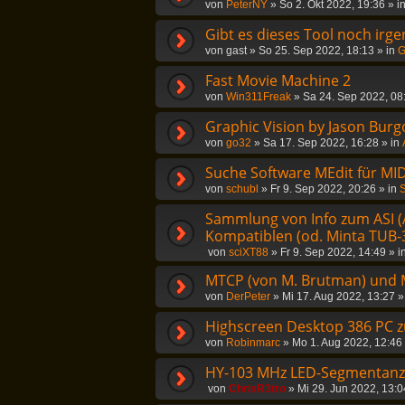
von
PeterNY
»
So 2. Okt 2022, 19:36
» i
Gibt es dieses Tool noch irg
von
gast
»
So 25. Sep 2022, 18:13
» in
G
Fast Movie Machine 2
von
Win311Freak
»
Sa 24. Sep 2022, 08
Graphic Vision by Jason Burg
von
go32
»
Sa 17. Sep 2022, 16:28
» in
Suche Software MEdit für MID
von
schubl
»
Fr 9. Sep 2022, 20:26
» in
S
Sammlung von Info zum ASI (
Kompatiblen (od. Minta TUB-3
von
sciXT88
»
Fr 9. Sep 2022, 14:49
» i
MTCP (von M. Brutman) und 
von
DerPeter
»
Mi 17. Aug 2022, 13:27
»
Highscreen Desktop 386 PC 
von
Robinmarc
»
Mo 1. Aug 2022, 12:46
HY-103 MHz LED-Segmentanzei
von
ChrisR3tro
»
Mi 29. Jun 2022, 13:0