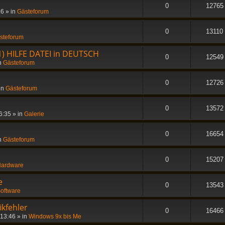
0
12765
36
» in
Gästeforum
0
13110
steforum
1) HILFE DATEI in DEUTSCH
0
12549
n
Gästeforum
0
12726
in
Gästeforum
0
13572
6:35
» in
Galerie
0
16654
n
Gästeforum
0
15207
ardware
e
0
13543
oftware
ikfehler
0
16466
 13:46
» in
Windows 9x bis Me