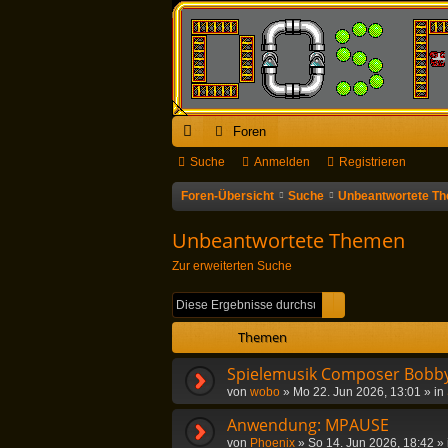
Foren
ch
Suche
Anmelden
Registrieren
ne
Foren-Übersicht
Suche
Unbeantwortete T
llz
Unbeantwortete Themen
ug
Zur erweiterten Suche
riff
Suche
Erweiterte Suc
Themen
Spielemusik Composer Bobby
von
wobo
»
Mo 22. Jun 2026, 13:01
» in
Anwendung: MPAUSE
von
Phoenix
»
So 14. Jun 2026, 18:42
» 