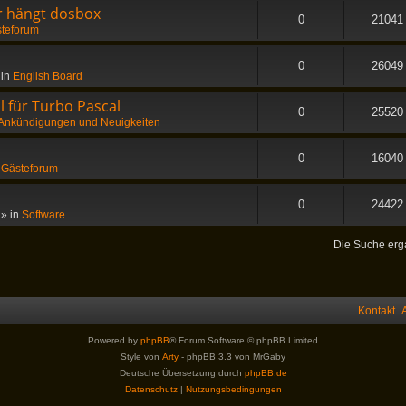
er hängt dosbox
0
21041
teforum
0
26049
 in
English Board
 für Turbo Pascal
0
25520
Ankündigungen und Neuigkeiten
0
16040
n
Gästeforum
0
24422
» in
Software
Die Suche erg
Kontakt
Powered by
phpBB
® Forum Software © phpBB Limited
Style von
Arty
- phpBB 3.3 von MrGaby
Deutsche Übersetzung durch
phpBB.de
Datenschutz
|
Nutzungsbedingungen