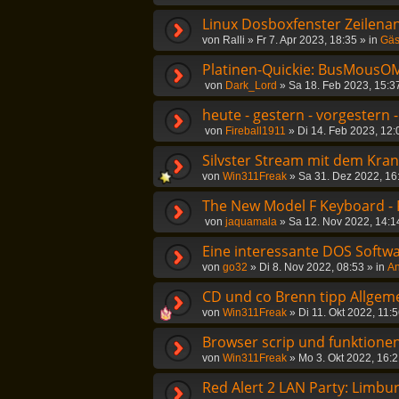
Linux Dosboxfenster Zeilena
von
Ralli
»
Fr 7. Apr 2023, 18:35
» in
Gäs
Platinen-Quickie: BusMousOM
von
Dark_Lord
»
Sa 18. Feb 2023, 15:3
heute - gestern - vorgestern 
von
Fireball1911
»
Di 14. Feb 2023, 12:
Silvster Stream mit dem Kra
von
Win311Freak
»
Sa 31. Dez 2022, 16
The New Model F Keyboard -
von
jaquamala
»
Sa 12. Nov 2022, 14:1
Eine interessante DOS Softwa
von
go32
»
Di 8. Nov 2022, 08:53
» in
An
CD und co Brenn tipp Allgem
von
Win311Freak
»
Di 11. Okt 2022, 11:
Browser scrip und funktionen
von
Win311Freak
»
Mo 3. Okt 2022, 16:
Red Alert 2 LAN Party: Limbu