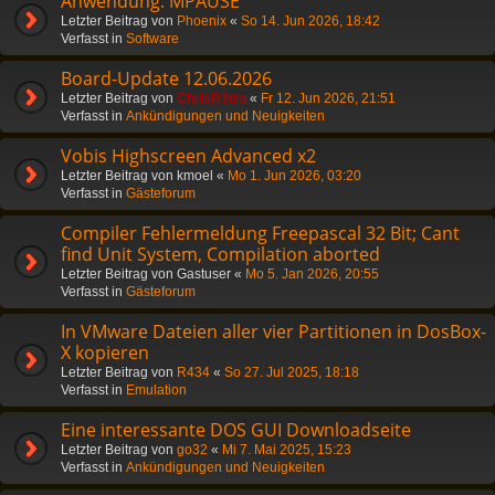
Anwendung: MPAUSE
Letzter Beitrag von
Phoenix
«
So 14. Jun 2026, 18:42
Verfasst in
Software
Board-Update 12.06.2026
Letzter Beitrag von
ChrisR3tro
«
Fr 12. Jun 2026, 21:51
Verfasst in
Ankündigungen und Neuigkeiten
Vobis Highscreen Advanced x2
Letzter Beitrag von
kmoel
«
Mo 1. Jun 2026, 03:20
Verfasst in
Gästeforum
Compiler Fehlermeldung Freepascal 32 Bit; Cant
find Unit System, Compilation aborted
Letzter Beitrag von
Gastuser
«
Mo 5. Jan 2026, 20:55
Verfasst in
Gästeforum
In VMware Dateien aller vier Partitionen in DosBox-
X kopieren
Letzter Beitrag von
R434
«
So 27. Jul 2025, 18:18
Verfasst in
Emulation
Eine interessante DOS GUI Downloadseite
Letzter Beitrag von
go32
«
Mi 7. Mai 2025, 15:23
Verfasst in
Ankündigungen und Neuigkeiten