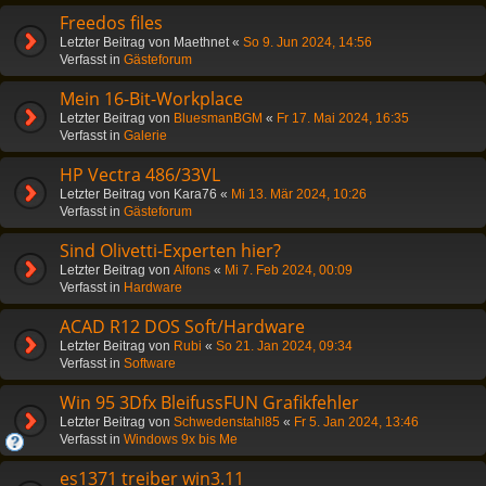
Freedos files
Letzter Beitrag von
Maethnet
«
So 9. Jun 2024, 14:56
Verfasst in
Gästeforum
Mein 16-Bit-Workplace
Letzter Beitrag von
BluesmanBGM
«
Fr 17. Mai 2024, 16:35
Verfasst in
Galerie
HP Vectra 486/33VL
Letzter Beitrag von
Kara76
«
Mi 13. Mär 2024, 10:26
Verfasst in
Gästeforum
Sind Olivetti-Experten hier?
Letzter Beitrag von
Alfons
«
Mi 7. Feb 2024, 00:09
Verfasst in
Hardware
ACAD R12 DOS Soft/Hardware
Letzter Beitrag von
Rubi
«
So 21. Jan 2024, 09:34
Verfasst in
Software
Win 95 3Dfx BleifussFUN Grafikfehler
Letzter Beitrag von
Schwedenstahl85
«
Fr 5. Jan 2024, 13:46
Verfasst in
Windows 9x bis Me
es1371 treiber win3.11