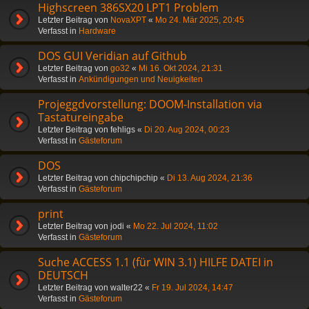
Highscreen 386SX20 LPT1 Problem
Letzter Beitrag von
NovaXPT
«
Mo 24. Mär 2025, 20:45
Verfasst in
Hardware
DOS GUI Veridian auf Github
Letzter Beitrag von
go32
«
Mi 16. Okt 2024, 21:31
Verfasst in
Ankündigungen und Neuigkeiten
Projeggdvorstellung: DOOM-Installation via
Tastatureingabe
Letzter Beitrag von
fehligs
«
Di 20. Aug 2024, 00:23
Verfasst in
Gästeforum
DOS
Letzter Beitrag von
chipchipchip
«
Di 13. Aug 2024, 21:36
Verfasst in
Gästeforum
print
Letzter Beitrag von
jodi
«
Mo 22. Jul 2024, 11:02
Verfasst in
Gästeforum
Suche ACCESS 1.1 (für WIN 3.1) HILFE DATEI in
DEUTSCH
Letzter Beitrag von
walter22
«
Fr 19. Jul 2024, 14:47
Verfasst in
Gästeforum