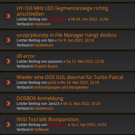
HY-103 MHz LED-Segmentanzeige richtig
anschließen
Letzter Beitrag von
ChrisR3tro
«
Mi 29. Jun 2022, 13:04
Verfasst in
Hardware
unzip/pkunzip in File Manager hängt dosbox
Letzter Beitrag von
fips
«
Do 9. Jun 2022, 18:24
Verfasst in
Gästeforum
dll error
Letzter Beitrag von
passano
«
Sa 21. Mai 2022, 12:30
Verfasst in
English Board
Wieder eine DOS GUI, diesmal für Turbo Pascal
Letzter Beitrag von
go32
«
Mo 16. Mai 2022, 10:16
Verfasst in
Ankündigungen und Neuigkeiten
DOSBOX Anmeldung
Letzter Beitrag von
Jani23
«
Mi 11. Mai 2022, 10:10
Verfasst in
Gästeforum
NSSI Tool killt Bootpartition
Letzter Beitrag von
ChrisR3tro
«
Sa 2. Apr 2022, 14:54
Verfasst in
Software