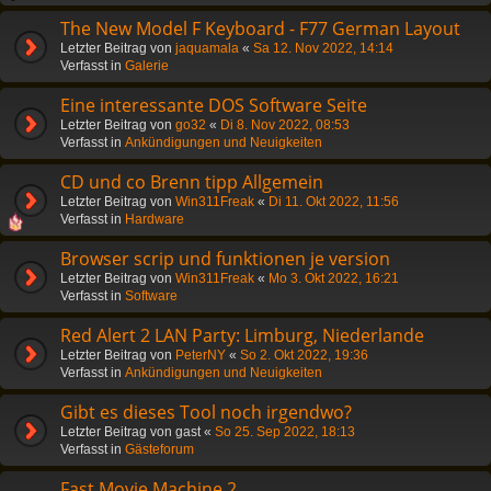
The New Model F Keyboard - F77 German Layout
Letzter Beitrag von
jaquamala
«
Sa 12. Nov 2022, 14:14
Verfasst in
Galerie
Eine interessante DOS Software Seite
Letzter Beitrag von
go32
«
Di 8. Nov 2022, 08:53
Verfasst in
Ankündigungen und Neuigkeiten
CD und co Brenn tipp Allgemein
Letzter Beitrag von
Win311Freak
«
Di 11. Okt 2022, 11:56
Verfasst in
Hardware
Browser scrip und funktionen je version
Letzter Beitrag von
Win311Freak
«
Mo 3. Okt 2022, 16:21
Verfasst in
Software
Red Alert 2 LAN Party: Limburg, Niederlande
Letzter Beitrag von
PeterNY
«
So 2. Okt 2022, 19:36
Verfasst in
Ankündigungen und Neuigkeiten
Gibt es dieses Tool noch irgendwo?
Letzter Beitrag von
gast
«
So 25. Sep 2022, 18:13
Verfasst in
Gästeforum
Fast Movie Machine 2