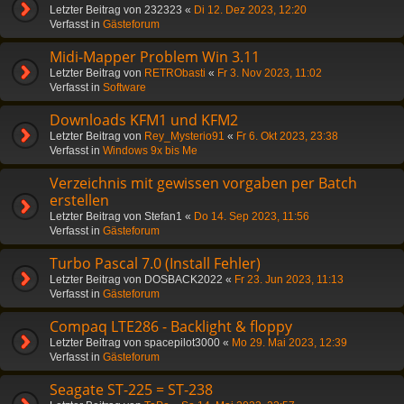
Letzter Beitrag von
232323
«
Di 12. Dez 2023, 12:20
Verfasst in
Gästeforum
Midi-Mapper Problem Win 3.11
Letzter Beitrag von
RETRObasti
«
Fr 3. Nov 2023, 11:02
Verfasst in
Software
Downloads KFM1 und KFM2
Letzter Beitrag von
Rey_Mysterio91
«
Fr 6. Okt 2023, 23:38
Verfasst in
Windows 9x bis Me
Verzeichnis mit gewissen vorgaben per Batch
erstellen
Letzter Beitrag von
Stefan1
«
Do 14. Sep 2023, 11:56
Verfasst in
Gästeforum
Turbo Pascal 7.0 (Install Fehler)
Letzter Beitrag von
DOSBACK2022
«
Fr 23. Jun 2023, 11:13
Verfasst in
Gästeforum
Compaq LTE286 - Backlight & floppy
Letzter Beitrag von
spacepilot3000
«
Mo 29. Mai 2023, 12:39
Verfasst in
Gästeforum
Seagate ST-225 = ST-238