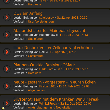
Letzter Beitrag von
TePe
«
So 14. Mai 2023, 22:57
Verfasst in
Hardware
DOS am Anfang
Letzter Beitrag von
spieldosey
«
Sa 22. Apr 2023, 00:39
Verfasst in
User-Vorstellungen
Abstandshalter für Mainboard gesucht
Letzter Beitrag von
Balthromaw
«
Fr 14. Apr 2023, 14:43
Verfasst in
Gästeforum
Linux Dosboxfenster Zeilenanzahl erhöhen
Letzter Beitrag von
Ralli
«
Fr 7. Apr 2023, 18:35
Verfasst in
Gästeforum
Platinen-Quickie: BusMousOMatic
Letzter Beitrag von
Dark_Lord
«
Sa 18. Feb 2023, 15:37
Verfasst in
Hardware
heute - gestern - vorgestern - in euren Ecken
Letzter Beitrag von
Fireball1911
«
Di 14. Feb 2023, 12:02
Verfasst in
Allgemeines
Silvster Stream mit dem Kranken Win311Freak
Letzter Beitrag von
Win311Freak
«
Sa 31. Dez 2022, 16:06
Verfasst in
Ankündigungen und Neuigkeiten