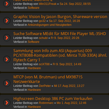
Letzter Beitrag von
Win311Freak
«
Sa 24. Sep 2022, 08:55
Verfasst in
Software
Graphic Vision by Jason Burgon, Shareware version
Letzter Beitrag von
go32
«
Sa 17. Sep 2022, 16:28
Verfasst in
Ankündigungen und Neuigkeiten
Suche Software MEdit für MIDI File Player ML-35HD
Letzter Beitrag von
schubl
«
Fr 9. Sep 2022, 20:26
Verfasst in
Software
Sammlung von Info zum ASI (Aquarius) 009
PC/XT8088-Kompatiblen (od. Minta TUB-330A) ähnl.
Flytech Carry 1
Letzter Beitrag von
sciXT88
«
Fr 9. Sep 2022, 14:49
Verfasst in
Hardware
MTCP (von M. Brutman) und MX98715
Netzwerkkarte
Letzter Beitrag von
DerPeter
«
Mi 17. Aug 2022, 13:27
Verfasst in
Hardware
Highscreen Desktop 386 PC zum Verkaufen
Letzter Beitrag von
Robinmarc
«
Mo 1. Aug 2022, 12:46
Verfasst in
Hardware