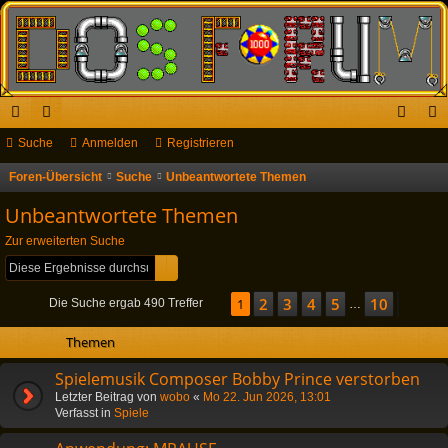
ch
Suche
or
Anmelden
Registrieren
n
eg
ne
en
m
ist
Foren-Übersicht
Suche
Unbeantwortete Themen
S
u
llz
el
rie
Unbeantwortete Themen
c
ug
de
re
Zur erweiterten Suche
h
Suche
Erweiterte Suche
riff
n
n
e
2
3
4
5
10
Seite
1
1
von
10
Nächs
Die Suche ergab 490 Treffer
…
Themen
Spielemusik Composer Bobby Prince verstorben
Letzter Beitrag von
wobo
«
Mo 22. Jun 2026, 13:01
Verfasst in
Spiele