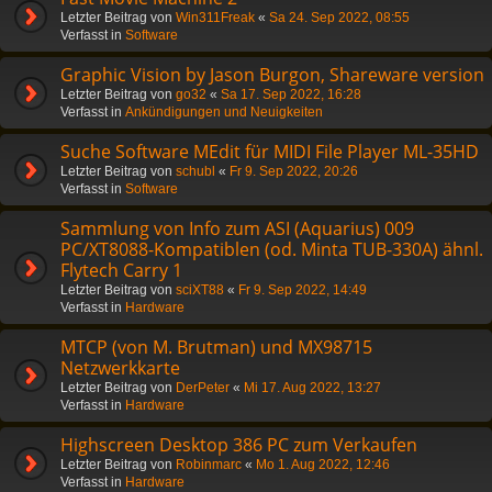
Letzter Beitrag von
Win311Freak
«
Sa 24. Sep 2022, 08:55
Verfasst in
Software
Graphic Vision by Jason Burgon, Shareware version
Letzter Beitrag von
go32
«
Sa 17. Sep 2022, 16:28
Verfasst in
Ankündigungen und Neuigkeiten
Suche Software MEdit für MIDI File Player ML-35HD
Letzter Beitrag von
schubl
«
Fr 9. Sep 2022, 20:26
Verfasst in
Software
Sammlung von Info zum ASI (Aquarius) 009
PC/XT8088-Kompatiblen (od. Minta TUB-330A) ähnl.
Flytech Carry 1
Letzter Beitrag von
sciXT88
«
Fr 9. Sep 2022, 14:49
Verfasst in
Hardware
MTCP (von M. Brutman) und MX98715
Netzwerkkarte
Letzter Beitrag von
DerPeter
«
Mi 17. Aug 2022, 13:27
Verfasst in
Hardware
Highscreen Desktop 386 PC zum Verkaufen
Letzter Beitrag von
Robinmarc
«
Mo 1. Aug 2022, 12:46
Verfasst in
Hardware