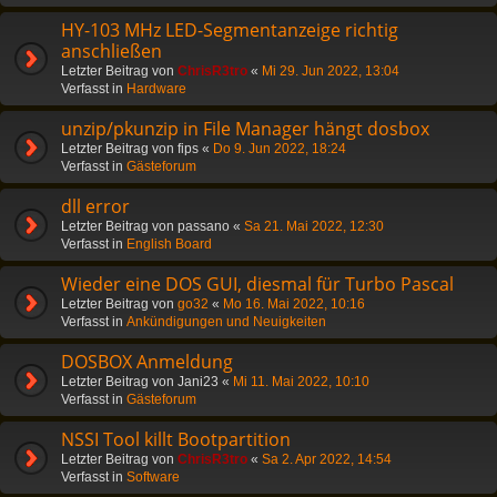
HY-103 MHz LED-Segmentanzeige richtig
anschließen
Letzter Beitrag von
ChrisR3tro
«
Mi 29. Jun 2022, 13:04
Verfasst in
Hardware
unzip/pkunzip in File Manager hängt dosbox
Letzter Beitrag von
fips
«
Do 9. Jun 2022, 18:24
Verfasst in
Gästeforum
dll error
Letzter Beitrag von
passano
«
Sa 21. Mai 2022, 12:30
Verfasst in
English Board
Wieder eine DOS GUI, diesmal für Turbo Pascal
Letzter Beitrag von
go32
«
Mo 16. Mai 2022, 10:16
Verfasst in
Ankündigungen und Neuigkeiten
DOSBOX Anmeldung
Letzter Beitrag von
Jani23
«
Mi 11. Mai 2022, 10:10
Verfasst in
Gästeforum
NSSI Tool killt Bootpartition
Letzter Beitrag von
ChrisR3tro
«
Sa 2. Apr 2022, 14:54
Verfasst in
Software