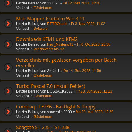
Letzter Beitrag von
232323
«
Di 12. Dez 2023, 12:20
Verfasst in
Gästeforum
Midi-Mapper Problem Win 3.11
Letzter Beitrag von
RETRObasti
«
Fr 3. Nov 2023, 11:02
Verfasst in
Software
Downloads KFM1 und KFM2
Letzter Beitrag von
Rey_Mysterio91
«
Fr 6. Okt 2023, 23:38
Verfasst in
Windows 9x bis Me
Verzeichnis mit gewissen vorgaben per Batch
erstellen
Letzter Beitrag von
Stefan1
«
Do 14. Sep 2023, 11:56
Verfasst in
Gästeforum
Turbo Pascal 7.0 (Install Fehler)
Letzter Beitrag von
DOSBACK2022
«
Fr 23. Jun 2023, 11:13
Verfasst in
Gästeforum
Compaq LTE286 - Backlight & floppy
Letzter Beitrag von
spacepilot3000
«
Mo 29. Mai 2023, 12:39
Verfasst in
Gästeforum
Seagate ST-225 = ST-238