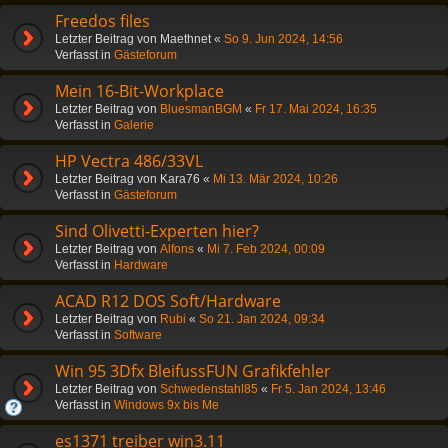
Freedos files
Letzter Beitrag von
Maethnet
«
So 9. Jun 2024, 14:56
Verfasst in
Gästeforum
Mein 16-Bit-Workplace
Letzter Beitrag von
BluesmanBGM
«
Fr 17. Mai 2024, 16:35
Verfasst in
Galerie
HP Vectra 486/33VL
Letzter Beitrag von
Kara76
«
Mi 13. Mär 2024, 10:26
Verfasst in
Gästeforum
Sind Olivetti-Experten hier?
Letzter Beitrag von
Alfons
«
Mi 7. Feb 2024, 00:09
Verfasst in
Hardware
ACAD R12 DOS Soft/Hardware
Letzter Beitrag von
Rubi
«
So 21. Jan 2024, 09:34
Verfasst in
Software
Win 95 3Dfx BleifussFUN Grafikfehler
Letzter Beitrag von
Schwedenstahl85
«
Fr 5. Jan 2024, 13:46
Verfasst in
Windows 9x bis Me
es1371 treiber win3.11