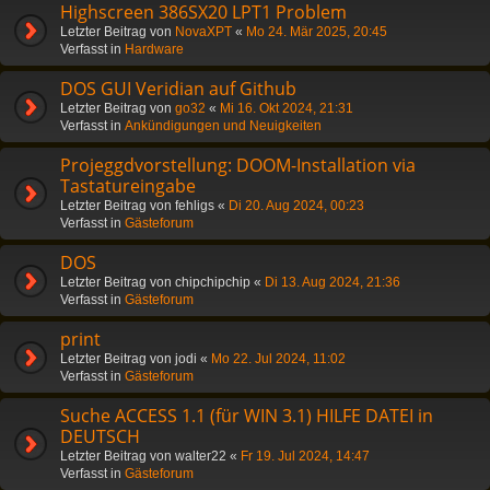
Highscreen 386SX20 LPT1 Problem
Letzter Beitrag von
NovaXPT
«
Mo 24. Mär 2025, 20:45
Verfasst in
Hardware
DOS GUI Veridian auf Github
Letzter Beitrag von
go32
«
Mi 16. Okt 2024, 21:31
Verfasst in
Ankündigungen und Neuigkeiten
Projeggdvorstellung: DOOM-Installation via
Tastatureingabe
Letzter Beitrag von
fehligs
«
Di 20. Aug 2024, 00:23
Verfasst in
Gästeforum
DOS
Letzter Beitrag von
chipchipchip
«
Di 13. Aug 2024, 21:36
Verfasst in
Gästeforum
print
Letzter Beitrag von
jodi
«
Mo 22. Jul 2024, 11:02
Verfasst in
Gästeforum
Suche ACCESS 1.1 (für WIN 3.1) HILFE DATEI in
DEUTSCH
Letzter Beitrag von
walter22
«
Fr 19. Jul 2024, 14:47
Verfasst in
Gästeforum