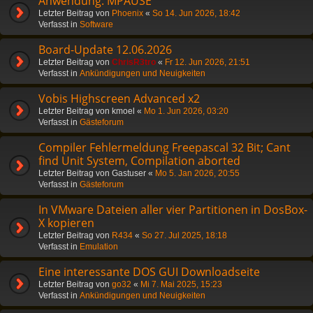
Anwendung: MPAUSE
Letzter Beitrag von
Phoenix
«
So 14. Jun 2026, 18:42
Verfasst in
Software
Board-Update 12.06.2026
Letzter Beitrag von
ChrisR3tro
«
Fr 12. Jun 2026, 21:51
Verfasst in
Ankündigungen und Neuigkeiten
Vobis Highscreen Advanced x2
Letzter Beitrag von
kmoel
«
Mo 1. Jun 2026, 03:20
Verfasst in
Gästeforum
Compiler Fehlermeldung Freepascal 32 Bit; Cant
find Unit System, Compilation aborted
Letzter Beitrag von
Gastuser
«
Mo 5. Jan 2026, 20:55
Verfasst in
Gästeforum
In VMware Dateien aller vier Partitionen in DosBox-
X kopieren
Letzter Beitrag von
R434
«
So 27. Jul 2025, 18:18
Verfasst in
Emulation
Eine interessante DOS GUI Downloadseite
Letzter Beitrag von
go32
«
Mi 7. Mai 2025, 15:23
Verfasst in
Ankündigungen und Neuigkeiten