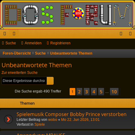
ch
Suche
or
Anmelden
Registrieren
n
eg
ne
en
m
ist
Foren-Übersicht
Suche
Unbeantwortete Themen
S
u
llz
el
rie
Unbeantwortete Themen
c
ug
de
re
Zur erweiterten Suche
h
Suche
Erweiterte Suche
riff
n
n
e
2
3
4
5
10
Seite
1
1
von
10
Nächs
Die Suche ergab 490 Treffer
…
Themen
Spielemusik Composer Bobby Prince verstorben
Letzter Beitrag von
wobo
«
Mo 22. Jun 2026, 13:01
Verfasst in
Spiele