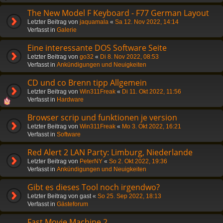
The New Model F Keyboard - F77 German Layout
Letzter Beitrag von
jaquamala
«
Sa 12. Nov 2022, 14:14
Verfasst in
Galerie
Eine interessante DOS Software Seite
Letzter Beitrag von
go32
«
Di 8. Nov 2022, 08:53
Verfasst in
Ankündigungen und Neuigkeiten
CD und co Brenn tipp Allgemein
Letzter Beitrag von
Win311Freak
«
Di 11. Okt 2022, 11:56
Verfasst in
Hardware
Browser scrip und funktionen je version
Letzter Beitrag von
Win311Freak
«
Mo 3. Okt 2022, 16:21
Verfasst in
Software
Red Alert 2 LAN Party: Limburg, Niederlande
Letzter Beitrag von
PeterNY
«
So 2. Okt 2022, 19:36
Verfasst in
Ankündigungen und Neuigkeiten
Gibt es dieses Tool noch irgendwo?
Letzter Beitrag von
gast
«
So 25. Sep 2022, 18:13
Verfasst in
Gästeforum
Fast Movie Machine 2