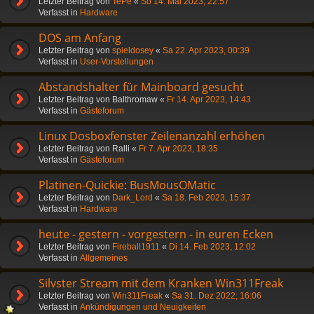
Letzter Beitrag von
TePe
«
So 14. Mai 2023, 22:57
Verfasst in
Hardware
DOS am Anfang
Letzter Beitrag von
spieldosey
«
Sa 22. Apr 2023, 00:39
Verfasst in
User-Vorstellungen
Abstandshalter für Mainboard gesucht
Letzter Beitrag von
Balthromaw
«
Fr 14. Apr 2023, 14:43
Verfasst in
Gästeforum
Linux Dosboxfenster Zeilenanzahl erhöhen
Letzter Beitrag von
Ralli
«
Fr 7. Apr 2023, 18:35
Verfasst in
Gästeforum
Platinen-Quickie: BusMousOMatic
Letzter Beitrag von
Dark_Lord
«
Sa 18. Feb 2023, 15:37
Verfasst in
Hardware
heute - gestern - vorgestern - in euren Ecken
Letzter Beitrag von
Fireball1911
«
Di 14. Feb 2023, 12:02
Verfasst in
Allgemeines
Silvster Stream mit dem Kranken Win311Freak
Letzter Beitrag von
Win311Freak
«
Sa 31. Dez 2022, 16:06
Verfasst in
Ankündigungen und Neuigkeiten