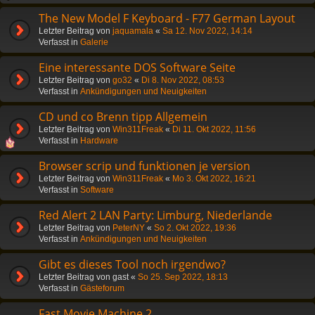
The New Model F Keyboard - F77 German Layout
Letzter Beitrag von
jaquamala
«
Sa 12. Nov 2022, 14:14
Verfasst in
Galerie
Eine interessante DOS Software Seite
Letzter Beitrag von
go32
«
Di 8. Nov 2022, 08:53
Verfasst in
Ankündigungen und Neuigkeiten
CD und co Brenn tipp Allgemein
Letzter Beitrag von
Win311Freak
«
Di 11. Okt 2022, 11:56
Verfasst in
Hardware
Browser scrip und funktionen je version
Letzter Beitrag von
Win311Freak
«
Mo 3. Okt 2022, 16:21
Verfasst in
Software
Red Alert 2 LAN Party: Limburg, Niederlande
Letzter Beitrag von
PeterNY
«
So 2. Okt 2022, 19:36
Verfasst in
Ankündigungen und Neuigkeiten
Gibt es dieses Tool noch irgendwo?
Letzter Beitrag von
gast
«
So 25. Sep 2022, 18:13
Verfasst in
Gästeforum
Fast Movie Machine 2