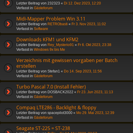
Letzter Beitrag von
232323
«
Di 12. Dez 2023, 12:20
Verfasst in
Gästeforum
Midi-Mapper Problem Win 3.11
Letzter Beitrag von
RETRObasti
«
Fr 3. Nov 2023, 11:02
Verfasst in
Software
Downloads KFM1 und KFM2
Letzter Beitrag von
Rey_Mysterio91
«
Fr 6. Okt 2023, 23:38
Verfasst in
Windows 9x bis Me
Verzeichnis mit gewissen vorgaben per Batch
erstellen
Letzter Beitrag von
Stefan1
«
Do 14. Sep 2023, 11:56
Verfasst in
Gästeforum
Turbo Pascal 7.0 (Install Fehler)
Letzter Beitrag von
DOSBACK2022
«
Fr 23. Jun 2023, 11:13
Verfasst in
Gästeforum
Compaq LTE286 - Backlight & floppy
Letzter Beitrag von
spacepilot3000
«
Mo 29. Mai 2023, 12:39
Verfasst in
Gästeforum
Seagate ST-225 = ST-238