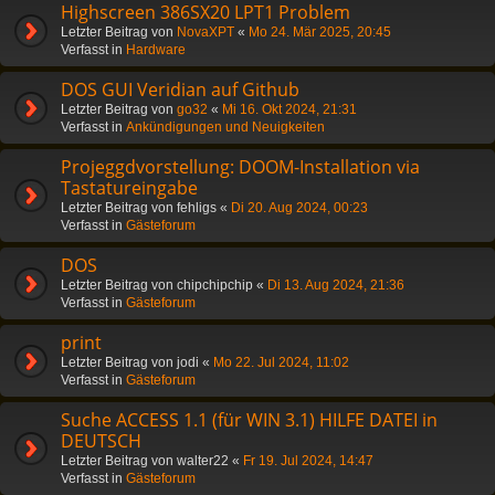
Highscreen 386SX20 LPT1 Problem
Letzter Beitrag von
NovaXPT
«
Mo 24. Mär 2025, 20:45
Verfasst in
Hardware
DOS GUI Veridian auf Github
Letzter Beitrag von
go32
«
Mi 16. Okt 2024, 21:31
Verfasst in
Ankündigungen und Neuigkeiten
Projeggdvorstellung: DOOM-Installation via
Tastatureingabe
Letzter Beitrag von
fehligs
«
Di 20. Aug 2024, 00:23
Verfasst in
Gästeforum
DOS
Letzter Beitrag von
chipchipchip
«
Di 13. Aug 2024, 21:36
Verfasst in
Gästeforum
print
Letzter Beitrag von
jodi
«
Mo 22. Jul 2024, 11:02
Verfasst in
Gästeforum
Suche ACCESS 1.1 (für WIN 3.1) HILFE DATEI in
DEUTSCH
Letzter Beitrag von
walter22
«
Fr 19. Jul 2024, 14:47
Verfasst in
Gästeforum