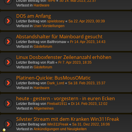
Letzter Beitrag von
TePe
«
So 14. Mai 2023, 22:57
Verfasst in
Hardware
DOS am Anfang
Letzter Beitrag von
spieldosey
«
Sa 22. Apr 2023, 00:39
Verfasst in
User-Vorstellungen
Abstandshalter für Mainboard gesucht
Letzter Beitrag von
Balthromaw
«
Fr 14. Apr 2023, 14:43
Verfasst in
Gästeforum
Linux Dosboxfenster Zeilenanzahl erhöhen
Letzter Beitrag von
Ralli
«
Fr 7. Apr 2023, 18:35
Verfasst in
Gästeforum
Platinen-Quickie: BusMousOMatic
Letzter Beitrag von
Dark_Lord
«
Sa 18. Feb 2023, 15:37
Verfasst in
Hardware
heute - gestern - vorgestern - in euren Ecken
Letzter Beitrag von
Fireball1911
«
Di 14. Feb 2023, 12:02
Verfasst in
Allgemeines
Silvster Stream mit dem Kranken Win311Freak
Letzter Beitrag von
Win311Freak
«
Sa 31. Dez 2022, 16:06
Verfasst in
Ankündigungen und Neuigkeiten