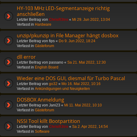
HY-103 MHz LED-Segmentanzeige richtig
anschließen
Letzter Beitrag von
ChrisR3tro
«
Mi 29. Jun 2022, 13:04
Verfasst in
Hardware
unzip/pkunzip in File Manager hängt dosbox
Letzter Beitrag von
fips
«
Do 9. Jun 2022, 18:24
Verfasst in
Gästeforum
dll error
Letzter Beitrag von
passano
«
Sa 21. Mai 2022, 12:30
Verfasst in
English Board
Wieder eine DOS GUI, diesmal für Turbo Pascal
Letzter Beitrag von
go32
«
Mo 16. Mai 2022, 10:16
Verfasst in
Ankündigungen und Neuigkeiten
DOSBOX Anmeldung
Letzter Beitrag von
Jani23
«
Mi 11. Mai 2022, 10:10
Verfasst in
Gästeforum
NSSI Tool killt Bootpartition
Letzter Beitrag von
ChrisR3tro
«
Sa 2. Apr 2022, 14:54
Verfasst in
Software