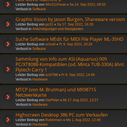
Letzter Beitrag von
Win311Freak
«
Sa 24. Sep 2022, 08:55
Verfasst in
Software
Graphic Vision by Jason Burgon, Shareware version
Letzter Beitrag von
go32
«
Sa 17. Sep 2022, 16:28
Verfasst in
Ankündigungen und Neuigkeiten
Suche Software MEdit für MIDI File Player ML-35HD
Letzter Beitrag von
schubl
«
Fr 9. Sep 2022, 20:26
Verfasst in
Software
Sammlung von Info zum ASI (Aquarius) 009
PC/XT8088-Kompatiblen (od. Minta TUB-330A) ähnl.
Flytech Carry 1
Letzter Beitrag von
sciXT88
«
Fr 9. Sep 2022, 14:49
Verfasst in
Hardware
MTCP (von M. Brutman) und MX98715
Netzwerkkarte
Letzter Beitrag von
DerPeter
«
Mi 17. Aug 2022, 13:27
Verfasst in
Hardware
Highscreen Desktop 386 PC zum Verkaufen
Letzter Beitrag von
Robinmarc
«
Mo 1. Aug 2022, 12:46
Verfasst in
Hardware