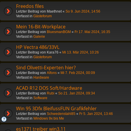
Freedos files
Letzter Beitrag von
Maethnet
«
So 9. Jun 2024, 14:56
Verfasst in
Gästeforum
Mein 16-Bit-Workplace
Letzter Beitrag von
BluesmanBGM
«
Fr 17. Mai 2024, 16:35
Verfasst in
Galerie
HP Vectra 486/33VL
Letzter Beitrag von
Kara76
«
Mi 13. Mär 2024, 10:26
Verfasst in
Gästeforum
Sind Olivetti-Experten hier?
Letzter Beitrag von
Alfons
«
Mi 7. Feb 2024, 00:09
Verfasst in
Hardware
ACAD R12 DOS Soft/Hardware
Letzter Beitrag von
Rubi
«
So 21. Jan 2024, 09:34
Verfasst in
Software
Win 95 3Dfx BleifussFUN Grafikfehler
Letzter Beitrag von
Schwedenstahl85
«
Fr 5. Jan 2024, 13:46
Verfasst in
Windows 9x bis Me
es1371 treiber win3.11