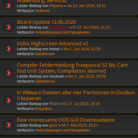
Anwendung: MPAUSE
Letzter Beitrag von
Phoenix
«
So 14. Jun 2026, 18:42
Verfasst in
Software
Board-Update 12.06.2026
Letzter Beitrag von
ChrisR3tro
«
Fr 12. Jun 2026, 21:51
Verfasst in
Ankündigungen und Neuigkeiten
Vobis Highscreen Advanced x2
Letzter Beitrag von
kmoel
«
Mo 1. Jun 2026, 03:20
Verfasst in
Gästeforum
Compiler Fehlermeldung Freepascal 32 Bit; Cant
find Unit System, Compilation aborted
Letzter Beitrag von
Gastuser
«
Mo 5. Jan 2026, 20:55
Verfasst in
Gästeforum
In VMware Dateien aller vier Partitionen in DosBox-
X kopieren
Letzter Beitrag von
R434
«
So 27. Jul 2025, 18:18
Verfasst in
Emulation
Eine interessante DOS GUI Downloadseite
Letzter Beitrag von
go32
«
Mi 7. Mai 2025, 15:23
Verfasst in
Ankündigungen und Neuigkeiten