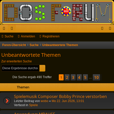
ch
Suche
or
Anmelden
Registrieren
n
eg
ne
en
m
ist
Foren-Übersicht
Suche
Unbeantwortete Themen
S
u
llz
el
rie
Unbeantwortete Themen
c
ug
de
re
Zur erweiterten Suche
h
Suche
Erweiterte Suche
riff
n
n
e
2
3
4
5
10
Seite
1
1
von
10
Nächs
Die Suche ergab 490 Treffer
…
Themen
Spielemusik Composer Bobby Prince verstorben
Letzter Beitrag von
wobo
«
Mo 22. Jun 2026, 13:01
Verfasst in
Spiele