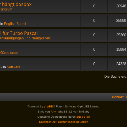
er hängt dosbox
0
20948
teforum
0
25889
 in
English Board
 für Turbo Pascal
0
25360
Ankündigungen und Neuigkeiten
0
15994
n
Gästeforum
0
24328
» in
Software
Die Suche erg
Kontakt
Powered by
phpBB
® Forum Software © phpBB Limited
Style von
Arty
- phpBB 3.3 von MrGaby
Deutsche Übersetzung durch
phpBB.de
Datenschutz
|
Nutzungsbedingungen