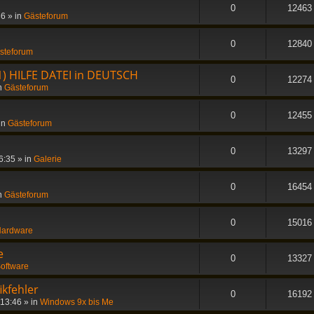
0
12463
36
» in
Gästeforum
0
12840
steforum
1) HILFE DATEI in DEUTSCH
0
12274
n
Gästeforum
0
12455
in
Gästeforum
0
13297
6:35
» in
Galerie
0
16454
n
Gästeforum
0
15016
ardware
e
0
13327
oftware
ikfehler
0
16192
 13:46
» in
Windows 9x bis Me