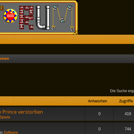
hemen
he
Die Suche erg
Antworten
Zugriffe
 Prince verstorben
0
419
Spiele
0
744
in
Software