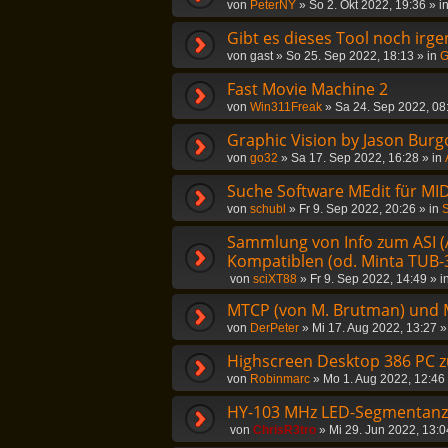
von
PeterNY
»
So 2. Okt 2022, 19:36
» i
Gibt es dieses Tool noch irg
von
gast
»
So 25. Sep 2022, 18:13
» in
G
Fast Movie Machine 2
von
Win311Freak
»
Sa 24. Sep 2022, 08
Graphic Vision by Jason Burg
von
go32
»
Sa 17. Sep 2022, 16:28
» in
Suche Software MEdit für MID
von
schubl
»
Fr 9. Sep 2022, 20:26
» in
S
Sammlung von Info zum ASI (
Kompatiblen (od. Minta TUB-3
von
sciXT88
»
Fr 9. Sep 2022, 14:49
» i
MTCP (von M. Brutman) und 
von
DerPeter
»
Mi 17. Aug 2022, 13:27
»
Highscreen Desktop 386 PC 
von
Robinmarc
»
Mo 1. Aug 2022, 12:46
HY-103 MHz LED-Segmentanzei
von
ChrisR3tro
»
Mi 29. Jun 2022, 13:0