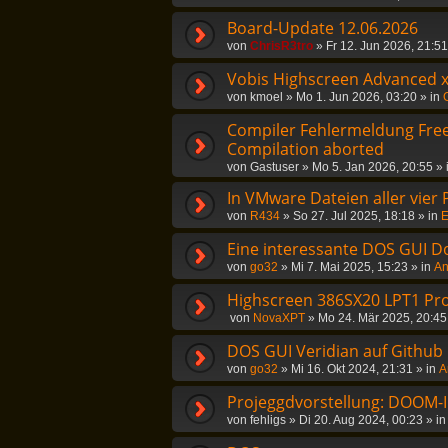
Board-Update 12.06.2026
von
ChrisR3tro
»
Fr 12. Jun 2026, 21:51
Vobis Highscreen Advanced 
von
kmoel
»
Mo 1. Jun 2026, 03:20
» in
Compiler Fehlermeldung Freep
Compilation aborted
von
Gastuser
»
Mo 5. Jan 2026, 20:55
» 
In VMware Dateien aller vier
von
R434
»
So 27. Jul 2025, 18:18
» in
E
Eine interessante DOS GUI D
von
go32
»
Mi 7. Mai 2025, 15:23
» in
An
Highscreen 386SX20 LPT1 Pr
von
NovaXPT
»
Mo 24. Mär 2025, 20:45
DOS GUI Veridian auf Github
von
go32
»
Mi 16. Okt 2024, 21:31
» in
A
Projeggdvorstellung: DOOM-In
von
fehligs
»
Di 20. Aug 2024, 00:23
» i