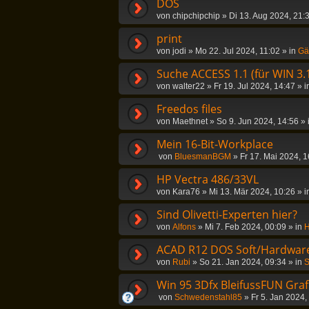
DOS
von
chipchipchip
»
Di 13. Aug 2024, 21:
print
von
jodi
»
Mo 22. Jul 2024, 11:02
» in
Gä
Suche ACCESS 1.1 (für WIN 3.
von
walter22
»
Fr 19. Jul 2024, 14:47
» i
Freedos files
von
Maethnet
»
So 9. Jun 2024, 14:56
» 
Mein 16-Bit-Workplace
von
BluesmanBGM
»
Fr 17. Mai 2024, 1
HP Vectra 486/33VL
von
Kara76
»
Mi 13. Mär 2024, 10:26
» i
Sind Olivetti-Experten hier?
von
Alfons
»
Mi 7. Feb 2024, 00:09
» in
H
ACAD R12 DOS Soft/Hardwar
von
Rubi
»
So 21. Jan 2024, 09:34
» in
S
Win 95 3Dfx BleifussFUN Graf
von
Schwedenstahl85
»
Fr 5. Jan 2024,