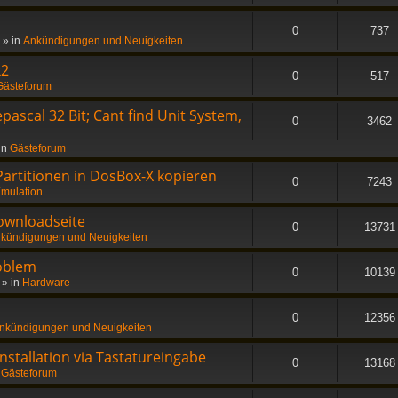
0
737
» in
Ankündigungen und Neuigkeiten
x2
0
517
Gästeforum
ascal 32 Bit; Cant find Unit System,
0
3462
in
Gästeforum
 Partitionen in DosBox-X kopieren
0
7243
mulation
ownloadseite
0
13731
kündigungen und Neuigkeiten
oblem
0
10139
» in
Hardware
0
12356
nkündigungen und Neuigkeiten
stallation via Tastatureingabe
0
13168
n
Gästeforum