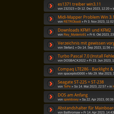
es1371 treiber win3.11
von
232323
»
Di 12. Dez 2023, 12:20
» 
Midi-Mapper Problem Win 3.
von
RETRObasti
»
Fr 3. Nov 2023, 11:02
Downloads KFM1 und KFM2
von
Rey_Mysterio91
»
Fr 6. Okt 2023, 2
Verzeichnis mit gewissen vor
von
Stefan1
»
Do 14. Sep 2023, 11:56
» 
Turbo Pascal 7.0 (Install Fehle
von
DOSBACK2022
»
Fr 23. Jun 2023, 
Compaq LTE286 - Backlight &
von
spacepilot3000
»
Mo 29. Mai 2023, 
Seagate ST-225 = ST-238
von
TePe
»
So 14. Mai 2023, 22:57
» in
DOS am Anfang
von
spieldosey
»
Sa 22. Apr 2023, 00:39
Abstandshalter für Mainboar
von
Balthromaw
»
Fr 14. Apr 2023, 14:43