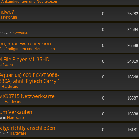
n
Ankündigungen und Neuigkeiten
endwo?
0
25282
ästeforum
0
24594
:55
» in
Software
on, Shareware version
0
26599
Ankündigungen und Neuigkeiten
I File Player ML-35HD
0
24819
oftware
Aquarius) 009 PC/XT8088-
0
16548
30A) ähnl. Flytech Carry 1
n
Hardware
MX98715 Netzwerkkarte
0
16587
 in
Hardware
zum Verkaufen
0
16338
» in
Hardware
ge richtig anschließen
0
16181
4
» in
Hardware