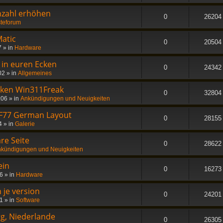
nzahl erhöhen
0
26204
teforum
atic
0
20504
7
» in
Hardware
- in euren Ecken
0
24342
02
» in
Allgemeines
nken Win311Freak
0
32804
:06
» in
Ankündigungen und Neuigkeiten
 F77 German Layout
0
28155
4
» in
Galerie
re Seite
0
28622
kündigungen und Neuigkeiten
ein
0
16273
56
» in
Hardware
 je version
0
24201
21
» in
Software
rg, Niederlande
0
26305