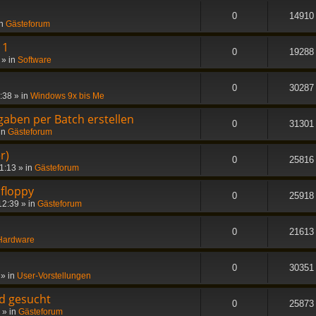
0
14910
in
Gästeforum
11
0
19288
» in
Software
0
30287
3:38
» in
Windows 9x bis Me
gaben per Batch erstellen
0
31301
in
Gästeforum
r)
0
25816
11:13
» in
Gästeforum
 floppy
0
25918
12:39
» in
Gästeforum
0
21613
Hardware
0
30351
» in
User-Vorstellungen
d gesucht
0
25873
» in
Gästeforum