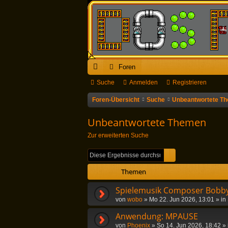
Foren
ch
Suche
Anmelden
Registrieren
ne
Foren-Übersicht
Suche
Unbeantwortete T
llz
Unbeantwortete Themen
ug
Zur erweiterten Suche
riff
Suche
Erweiterte Suc
Themen
Spielemusik Composer Bobby
von
wobo
»
Mo 22. Jun 2026, 13:01
» in
Anwendung: MPAUSE
von
Phoenix
»
So 14. Jun 2026, 18:42
» 