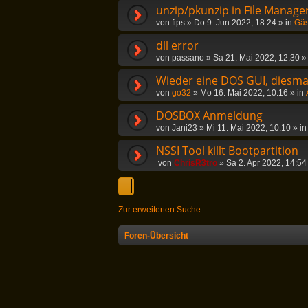
unzip/pkunzip in File Manag
von
fips
»
Do 9. Jun 2022, 18:24
» in
Gäs
dll error
von
passano
»
Sa 21. Mai 2022, 12:30
»
Wieder eine DOS GUI, diesmal
von
go32
»
Mo 16. Mai 2022, 10:16
» in
DOSBOX Anmeldung
von
Jani23
»
Mi 11. Mai 2022, 10:10
» i
NSSI Tool killt Bootpartition
von
ChrisR3tro
»
Sa 2. Apr 2022, 14:54
Zur erweiterten Suche
Foren-Übersicht