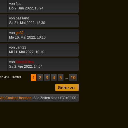
von
fips
Do 9. Jun 2022, 18:24
von
passano
Sa 21. Mai 2022, 12:30
von
go32
Mo 16. Mai 2022, 10:16
von
Jani23
Mi 11. Mai 2022, 10:10
von
ChrisR3tro
Sa 2. Apr 2022, 14:54
2
3
4
5
10
Seite
1
1
von
10
Nächste
ab 490 Treffer
…
Gehe zu
Alle Cookies löschen
Alle Zeiten sind
UTC+02:00