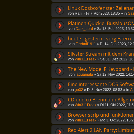
Linux Dosboxfenster Zeilena
von
Ralli
»
Fr 7. Apr 2023, 18:35
» in
Gäs
Platinen-Quickie: BusMousOM
von
Dark_Lord
»
Sa 18. Feb 2023, 15:3
heute - gestern - vorgestern 
von
Fireball1911
»
Di 14. Feb 2023, 12:
Silvster Stream mit dem Kra
von
Win311Freak
»
Sa 31. Dez 2022, 16
The New Model F Keyboard -
von
jaquamala
»
Sa 12. Nov 2022, 14:1
Eine interessante DOS Softwa
von
go32
»
Di 8. Nov 2022, 08:53
» in
An
CD und co Brenn tipp Allgem
von
Win311Freak
»
Di 11. Okt 2022, 11:
Browser scrip und funktionen
von
Win311Freak
»
Mo 3. Okt 2022, 16:
Red Alert 2 LAN Party: Limbu