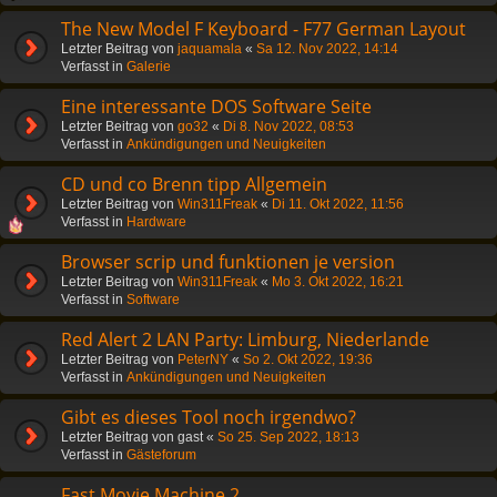
The New Model F Keyboard - F77 German Layout
Letzter Beitrag von
jaquamala
«
Sa 12. Nov 2022, 14:14
Verfasst in
Galerie
Eine interessante DOS Software Seite
Letzter Beitrag von
go32
«
Di 8. Nov 2022, 08:53
Verfasst in
Ankündigungen und Neuigkeiten
CD und co Brenn tipp Allgemein
Letzter Beitrag von
Win311Freak
«
Di 11. Okt 2022, 11:56
Verfasst in
Hardware
Browser scrip und funktionen je version
Letzter Beitrag von
Win311Freak
«
Mo 3. Okt 2022, 16:21
Verfasst in
Software
Red Alert 2 LAN Party: Limburg, Niederlande
Letzter Beitrag von
PeterNY
«
So 2. Okt 2022, 19:36
Verfasst in
Ankündigungen und Neuigkeiten
Gibt es dieses Tool noch irgendwo?
Letzter Beitrag von
gast
«
So 25. Sep 2022, 18:13
Verfasst in
Gästeforum
Fast Movie Machine 2