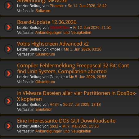
Anwendung: MPAUSE
Letzter Beitrag von
Phoenix
«
So 14. Jun 2026, 18:42
Verfasst in
Software
Board-Update 12.06.2026
Letzter Beitrag von
ChrisR3tro
«
Fr 12. Jun 2026, 21:51
Verfasst in
Ankündigungen und Neuigkeiten
Vobis Highscreen Advanced x2
Letzter Beitrag von
kmoel
«
Mo 1. Jun 2026, 03:20
Verfasst in
Gästeforum
Compiler Fehlermeldung Freepascal 32 Bit; Cant
find Unit System, Compilation aborted
Letzter Beitrag von
Gastuser
«
Mo 5. Jan 2026, 20:55
Verfasst in
Gästeforum
In VMware Dateien aller vier Partitionen in DosBox-
X kopieren
Letzter Beitrag von
R434
«
So 27. Jul 2025, 18:18
Verfasst in
Emulation
Eine interessante DOS GUI Downloadseite
Letzter Beitrag von
go32
«
Mi 7. Mai 2025, 15:23
Verfasst in
Ankündigungen und Neuigkeiten