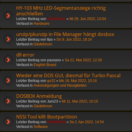
HY-103 MHz LED-Segmentanzeige richtig
anschließen
Letzter Beitrag von
ChrisR3tro
«
Mi 29. Jun 2022, 13:04
Verfasst in
Hardware
unzip/pkunzip in File Manager hängt dosbox
Letzter Beitrag von
fips
«
Do 9. Jun 2022, 18:24
Verfasst in
Gästeforum
dll error
Letzter Beitrag von
passano
«
Sa 21. Mai 2022, 12:30
Verfasst in
English Board
Wieder eine DOS GUI, diesmal für Turbo Pascal
Letzter Beitrag von
go32
«
Mo 16. Mai 2022, 10:16
Verfasst in
Ankündigungen und Neuigkeiten
DOSBOX Anmeldung
Letzter Beitrag von
Jani23
«
Mi 11. Mai 2022, 10:10
Verfasst in
Gästeforum
NSSI Tool killt Bootpartition
Letzter Beitrag von
ChrisR3tro
«
Sa 2. Apr 2022, 14:54
Verfasst in
Software