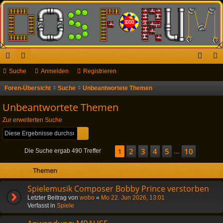
ch
Suche
or
Anmelden
Registrieren
n
eg
ne
en
m
ist
Foren-Übersicht
Suche
Unbeantwortete Themen
S
u
llz
el
rie
Unbeantwortete Themen
c
ug
de
re
Zur erweiterten Suche
h
Suche
Erweiterte Suche
riff
n
n
e
2
3
4
5
10
Seite
1
1
von
10
Nächs
Die Suche ergab 490 Treffer
…
Themen
Spielemusik Composer Bobby Prince verstorben
Letzter Beitrag von
wobo
«
Mo 22. Jun 2026, 13:01
Verfasst in
Spiele