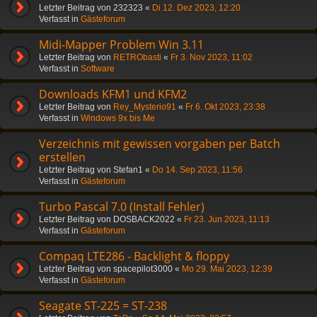
Letzter Beitrag von
232323
«
Di 12. Dez 2023, 12:20
Verfasst in
Gästeforum
Midi-Mapper Problem Win 3.11
Letzter Beitrag von
RETRObasti
«
Fr 3. Nov 2023, 11:02
Verfasst in
Software
Downloads KFM1 und KFM2
Letzter Beitrag von
Rey_Mysterio91
«
Fr 6. Okt 2023, 23:38
Verfasst in
Windows 9x bis Me
Verzeichnis mit gewissen vorgaben per Batch
erstellen
Letzter Beitrag von
Stefan1
«
Do 14. Sep 2023, 11:56
Verfasst in
Gästeforum
Turbo Pascal 7.0 (Install Fehler)
Letzter Beitrag von
DOSBACK2022
«
Fr 23. Jun 2023, 11:13
Verfasst in
Gästeforum
Compaq LTE286 - Backlight & floppy
Letzter Beitrag von
spacepilot3000
«
Mo 29. Mai 2023, 12:39
Verfasst in
Gästeforum
Seagate ST-225 = ST-238