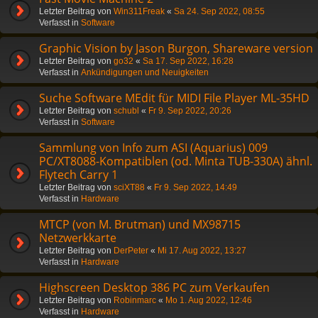
Letzter Beitrag von
Win311Freak
«
Sa 24. Sep 2022, 08:55
Verfasst in
Software
Graphic Vision by Jason Burgon, Shareware version
Letzter Beitrag von
go32
«
Sa 17. Sep 2022, 16:28
Verfasst in
Ankündigungen und Neuigkeiten
Suche Software MEdit für MIDI File Player ML-35HD
Letzter Beitrag von
schubl
«
Fr 9. Sep 2022, 20:26
Verfasst in
Software
Sammlung von Info zum ASI (Aquarius) 009
PC/XT8088-Kompatiblen (od. Minta TUB-330A) ähnl.
Flytech Carry 1
Letzter Beitrag von
sciXT88
«
Fr 9. Sep 2022, 14:49
Verfasst in
Hardware
MTCP (von M. Brutman) und MX98715
Netzwerkkarte
Letzter Beitrag von
DerPeter
«
Mi 17. Aug 2022, 13:27
Verfasst in
Hardware
Highscreen Desktop 386 PC zum Verkaufen
Letzter Beitrag von
Robinmarc
«
Mo 1. Aug 2022, 12:46
Verfasst in
Hardware