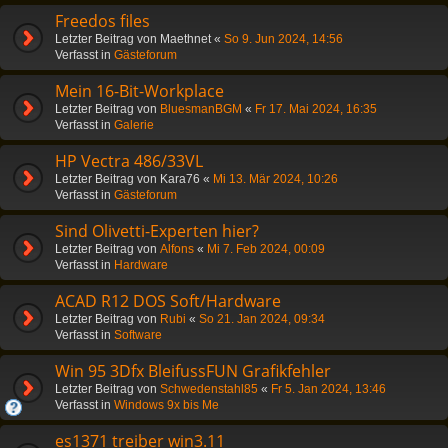
Freedos files
Letzter Beitrag von
Maethnet
«
So 9. Jun 2024, 14:56
Verfasst in
Gästeforum
Mein 16-Bit-Workplace
Letzter Beitrag von
BluesmanBGM
«
Fr 17. Mai 2024, 16:35
Verfasst in
Galerie
HP Vectra 486/33VL
Letzter Beitrag von
Kara76
«
Mi 13. Mär 2024, 10:26
Verfasst in
Gästeforum
Sind Olivetti-Experten hier?
Letzter Beitrag von
Alfons
«
Mi 7. Feb 2024, 00:09
Verfasst in
Hardware
ACAD R12 DOS Soft/Hardware
Letzter Beitrag von
Rubi
«
So 21. Jan 2024, 09:34
Verfasst in
Software
Win 95 3Dfx BleifussFUN Grafikfehler
Letzter Beitrag von
Schwedenstahl85
«
Fr 5. Jan 2024, 13:46
Verfasst in
Windows 9x bis Me
es1371 treiber win3.11