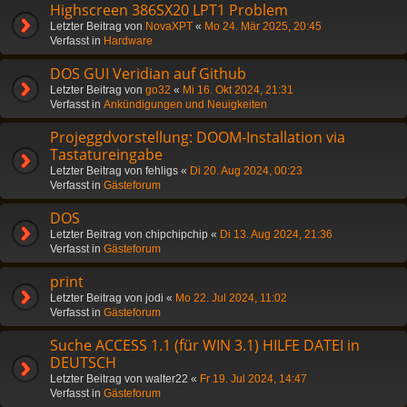
Highscreen 386SX20 LPT1 Problem
Letzter Beitrag von
NovaXPT
«
Mo 24. Mär 2025, 20:45
Verfasst in
Hardware
DOS GUI Veridian auf Github
Letzter Beitrag von
go32
«
Mi 16. Okt 2024, 21:31
Verfasst in
Ankündigungen und Neuigkeiten
Projeggdvorstellung: DOOM-Installation via
Tastatureingabe
Letzter Beitrag von
fehligs
«
Di 20. Aug 2024, 00:23
Verfasst in
Gästeforum
DOS
Letzter Beitrag von
chipchipchip
«
Di 13. Aug 2024, 21:36
Verfasst in
Gästeforum
print
Letzter Beitrag von
jodi
«
Mo 22. Jul 2024, 11:02
Verfasst in
Gästeforum
Suche ACCESS 1.1 (für WIN 3.1) HILFE DATEI in
DEUTSCH
Letzter Beitrag von
walter22
«
Fr 19. Jul 2024, 14:47
Verfasst in
Gästeforum