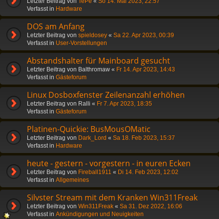
Letzter Beitrag von
TePe
«
So 14. Mai 2023, 22:57
Verfasst in
Hardware
DOS am Anfang
Letzter Beitrag von
spieldosey
«
Sa 22. Apr 2023, 00:39
Verfasst in
User-Vorstellungen
Abstandshalter für Mainboard gesucht
Letzter Beitrag von
Balthromaw
«
Fr 14. Apr 2023, 14:43
Verfasst in
Gästeforum
Linux Dosboxfenster Zeilenanzahl erhöhen
Letzter Beitrag von
Ralli
«
Fr 7. Apr 2023, 18:35
Verfasst in
Gästeforum
Platinen-Quickie: BusMousOMatic
Letzter Beitrag von
Dark_Lord
«
Sa 18. Feb 2023, 15:37
Verfasst in
Hardware
heute - gestern - vorgestern - in euren Ecken
Letzter Beitrag von
Fireball1911
«
Di 14. Feb 2023, 12:02
Verfasst in
Allgemeines
Silvster Stream mit dem Kranken Win311Freak
Letzter Beitrag von
Win311Freak
«
Sa 31. Dez 2022, 16:06
Verfasst in
Ankündigungen und Neuigkeiten