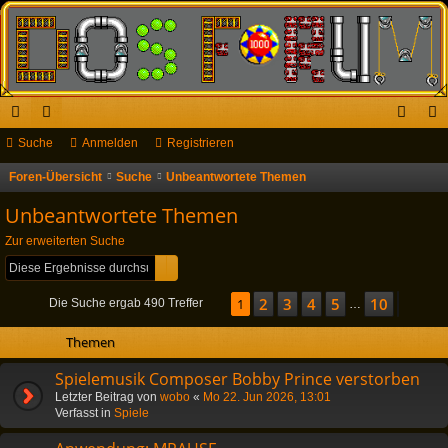
ch
Suche
or
Anmelden
Registrieren
n
eg
ne
en
m
ist
Foren-Übersicht
Suche
Unbeantwortete Themen
S
u
llz
el
rie
Unbeantwortete Themen
c
ug
de
re
Zur erweiterten Suche
h
Suche
Erweiterte Suche
riff
n
n
e
2
3
4
5
10
Seite
1
1
von
10
Nächs
Die Suche ergab 490 Treffer
…
Themen
Spielemusik Composer Bobby Prince verstorben
Letzter Beitrag von
wobo
«
Mo 22. Jun 2026, 13:01
Verfasst in
Spiele