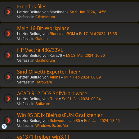
Freedos files
Letzter Beitrag von
Maethnet
«
So 9. Jun 2024, 14:56
Verfasst in
Gästeforum
Mein 16-Bit-Workplace
Letzter Beitrag von
BluesmanBGM
«
Fr 17. Mai 2024, 16:35
Verfasst in
Galerie
HP Vectra 486/33VL
Letzter Beitrag von
Kara76
«
Mi 13. Mär 2024, 10:26
Verfasst in
Gästeforum
Sind Olivetti-Experten hier?
Letzter Beitrag von
Alfons
«
Mi 7. Feb 2024, 00:09
Verfasst in
Hardware
ACAD R12 DOS Soft/Hardware
Letzter Beitrag von
Rubi
«
So 21. Jan 2024, 09:34
Verfasst in
Software
Win 95 3Dfx BleifussFUN Grafikfehler
Letzter Beitrag von
Schwedenstahl85
«
Fr 5. Jan 2024, 13:46
Verfasst in
Windows 9x bis Me
es1371 treiber win3.11