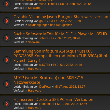
Letzter Beitrag von
Win311Freak
«
Sa 24. Sep 2022, 08:55
Verfasst in
Software
Graphic Vision by Jason Burgon, Shareware version
Letzter Beitrag von
go32
«
Sa 17. Sep 2022, 16:28
Verfasst in
Ankündigungen und Neuigkeiten
Suche Software MEdit für MIDI File Player ML-35HD
Letzter Beitrag von
schubl
«
Fr 9. Sep 2022, 20:26
Verfasst in
Software
Sammlung von Info zum ASI (Aquarius) 009
PC/XT8088-Kompatiblen (od. Minta TUB-330A) ähnl.
Flytech Carry 1
Letzter Beitrag von
sciXT88
«
Fr 9. Sep 2022, 14:49
Verfasst in
Hardware
MTCP (von M. Brutman) und MX98715
Netzwerkkarte
Letzter Beitrag von
DerPeter
«
Mi 17. Aug 2022, 13:27
Verfasst in
Hardware
Highscreen Desktop 386 PC zum Verkaufen
Letzter Beitrag von
Robinmarc
«
Mo 1. Aug 2022, 12:46
Verfasst in
Hardware