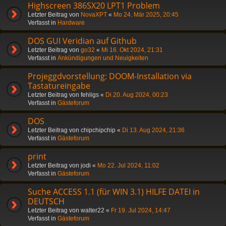
Highscreen 386SX20 LPT1 Problem
Letzter Beitrag von
NovaXPT
«
Mo 24. Mär 2025, 20:45
Verfasst in
Hardware
DOS GUI Veridian auf Github
Letzter Beitrag von
go32
«
Mi 16. Okt 2024, 21:31
Verfasst in
Ankündigungen und Neuigkeiten
Projeggdvorstellung: DOOM-Installation via
Tastatureingabe
Letzter Beitrag von
fehligs
«
Di 20. Aug 2024, 00:23
Verfasst in
Gästeforum
DOS
Letzter Beitrag von
chipchipchip
«
Di 13. Aug 2024, 21:36
Verfasst in
Gästeforum
print
Letzter Beitrag von
jodi
«
Mo 22. Jul 2024, 11:02
Verfasst in
Gästeforum
Suche ACCESS 1.1 (für WIN 3.1) HILFE DATEI in
DEUTSCH
Letzter Beitrag von
walter22
«
Fr 19. Jul 2024, 14:47
Verfasst in
Gästeforum