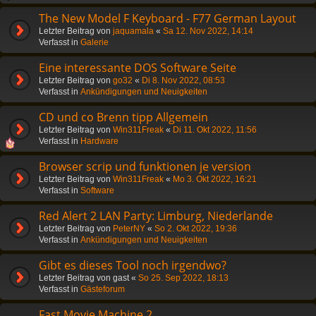
The New Model F Keyboard - F77 German Layout
Letzter Beitrag von
jaquamala
«
Sa 12. Nov 2022, 14:14
Verfasst in
Galerie
Eine interessante DOS Software Seite
Letzter Beitrag von
go32
«
Di 8. Nov 2022, 08:53
Verfasst in
Ankündigungen und Neuigkeiten
CD und co Brenn tipp Allgemein
Letzter Beitrag von
Win311Freak
«
Di 11. Okt 2022, 11:56
Verfasst in
Hardware
Browser scrip und funktionen je version
Letzter Beitrag von
Win311Freak
«
Mo 3. Okt 2022, 16:21
Verfasst in
Software
Red Alert 2 LAN Party: Limburg, Niederlande
Letzter Beitrag von
PeterNY
«
So 2. Okt 2022, 19:36
Verfasst in
Ankündigungen und Neuigkeiten
Gibt es dieses Tool noch irgendwo?
Letzter Beitrag von
gast
«
So 25. Sep 2022, 18:13
Verfasst in
Gästeforum
Fast Movie Machine 2