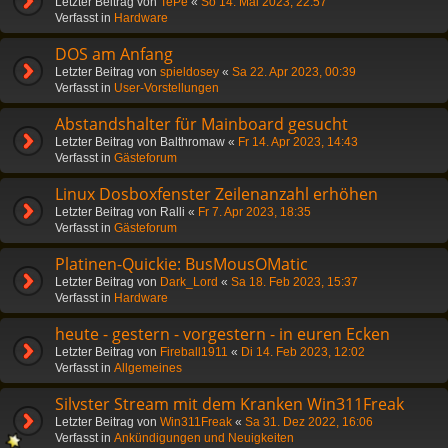
Letzter Beitrag von
TePe
«
So 14. Mai 2023, 22:57
Verfasst in
Hardware
DOS am Anfang
Letzter Beitrag von
spieldosey
«
Sa 22. Apr 2023, 00:39
Verfasst in
User-Vorstellungen
Abstandshalter für Mainboard gesucht
Letzter Beitrag von
Balthromaw
«
Fr 14. Apr 2023, 14:43
Verfasst in
Gästeforum
Linux Dosboxfenster Zeilenanzahl erhöhen
Letzter Beitrag von
Ralli
«
Fr 7. Apr 2023, 18:35
Verfasst in
Gästeforum
Platinen-Quickie: BusMousOMatic
Letzter Beitrag von
Dark_Lord
«
Sa 18. Feb 2023, 15:37
Verfasst in
Hardware
heute - gestern - vorgestern - in euren Ecken
Letzter Beitrag von
Fireball1911
«
Di 14. Feb 2023, 12:02
Verfasst in
Allgemeines
Silvster Stream mit dem Kranken Win311Freak
Letzter Beitrag von
Win311Freak
«
Sa 31. Dez 2022, 16:06
Verfasst in
Ankündigungen und Neuigkeiten