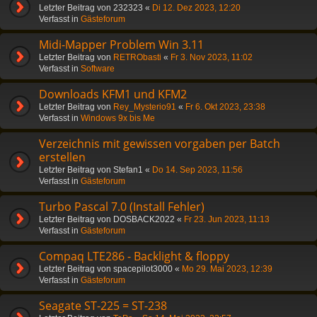
Letzter Beitrag von
232323
«
Di 12. Dez 2023, 12:20
Verfasst in
Gästeforum
Midi-Mapper Problem Win 3.11
Letzter Beitrag von
RETRObasti
«
Fr 3. Nov 2023, 11:02
Verfasst in
Software
Downloads KFM1 und KFM2
Letzter Beitrag von
Rey_Mysterio91
«
Fr 6. Okt 2023, 23:38
Verfasst in
Windows 9x bis Me
Verzeichnis mit gewissen vorgaben per Batch
erstellen
Letzter Beitrag von
Stefan1
«
Do 14. Sep 2023, 11:56
Verfasst in
Gästeforum
Turbo Pascal 7.0 (Install Fehler)
Letzter Beitrag von
DOSBACK2022
«
Fr 23. Jun 2023, 11:13
Verfasst in
Gästeforum
Compaq LTE286 - Backlight & floppy
Letzter Beitrag von
spacepilot3000
«
Mo 29. Mai 2023, 12:39
Verfasst in
Gästeforum
Seagate ST-225 = ST-238