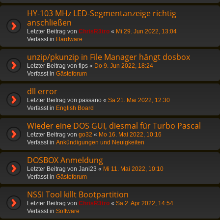
HY-103 MHz LED-Segmentanzeige richtig
anschließen
Letzter Beitrag von
ChrisR3tro
«
Mi 29. Jun 2022, 13:04
Verfasst in
Hardware
unzip/pkunzip in File Manager hängt dosbox
Letzter Beitrag von
fips
«
Do 9. Jun 2022, 18:24
Verfasst in
Gästeforum
dll error
Letzter Beitrag von
passano
«
Sa 21. Mai 2022, 12:30
Verfasst in
English Board
Wieder eine DOS GUI, diesmal für Turbo Pascal
Letzter Beitrag von
go32
«
Mo 16. Mai 2022, 10:16
Verfasst in
Ankündigungen und Neuigkeiten
DOSBOX Anmeldung
Letzter Beitrag von
Jani23
«
Mi 11. Mai 2022, 10:10
Verfasst in
Gästeforum
NSSI Tool killt Bootpartition
Letzter Beitrag von
ChrisR3tro
«
Sa 2. Apr 2022, 14:54
Verfasst in
Software