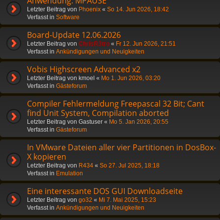
Anwendung: MPAUSE
Letzter Beitrag von
Phoenix
«
So 14. Jun 2026, 18:42
Verfasst in
Software
Board-Update 12.06.2026
Letzter Beitrag von
ChrisR3tro
«
Fr 12. Jun 2026, 21:51
Verfasst in
Ankündigungen und Neuigkeiten
Vobis Highscreen Advanced x2
Letzter Beitrag von
kmoel
«
Mo 1. Jun 2026, 03:20
Verfasst in
Gästeforum
Compiler Fehlermeldung Freepascal 32 Bit; Cant
find Unit System, Compilation aborted
Letzter Beitrag von
Gastuser
«
Mo 5. Jan 2026, 20:55
Verfasst in
Gästeforum
In VMware Dateien aller vier Partitionen in DosBox-
X kopieren
Letzter Beitrag von
R434
«
So 27. Jul 2025, 18:18
Verfasst in
Emulation
Eine interessante DOS GUI Downloadseite
Letzter Beitrag von
go32
«
Mi 7. Mai 2025, 15:23
Verfasst in
Ankündigungen und Neuigkeiten