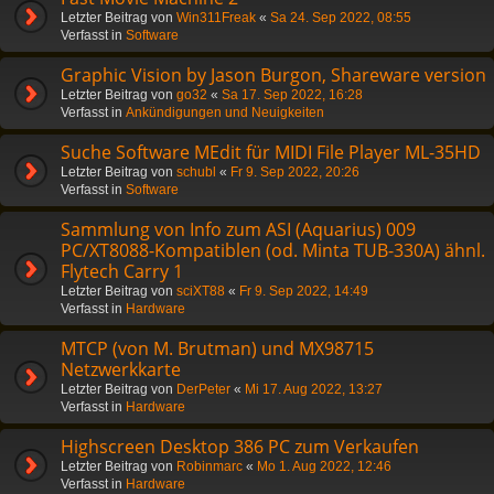
Letzter Beitrag von
Win311Freak
«
Sa 24. Sep 2022, 08:55
Verfasst in
Software
Graphic Vision by Jason Burgon, Shareware version
Letzter Beitrag von
go32
«
Sa 17. Sep 2022, 16:28
Verfasst in
Ankündigungen und Neuigkeiten
Suche Software MEdit für MIDI File Player ML-35HD
Letzter Beitrag von
schubl
«
Fr 9. Sep 2022, 20:26
Verfasst in
Software
Sammlung von Info zum ASI (Aquarius) 009
PC/XT8088-Kompatiblen (od. Minta TUB-330A) ähnl.
Flytech Carry 1
Letzter Beitrag von
sciXT88
«
Fr 9. Sep 2022, 14:49
Verfasst in
Hardware
MTCP (von M. Brutman) und MX98715
Netzwerkkarte
Letzter Beitrag von
DerPeter
«
Mi 17. Aug 2022, 13:27
Verfasst in
Hardware
Highscreen Desktop 386 PC zum Verkaufen
Letzter Beitrag von
Robinmarc
«
Mo 1. Aug 2022, 12:46
Verfasst in
Hardware