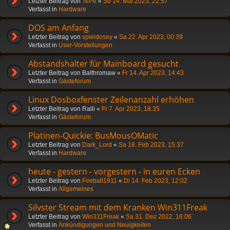
Letzter Beitrag von
TePe
«
So 14. Mai 2023, 22:57
Verfasst in
Hardware
DOS am Anfang
Letzter Beitrag von
spieldosey
«
Sa 22. Apr 2023, 00:39
Verfasst in
User-Vorstellungen
Abstandshalter für Mainboard gesucht
Letzter Beitrag von
Balthromaw
«
Fr 14. Apr 2023, 14:43
Verfasst in
Gästeforum
Linux Dosboxfenster Zeilenanzahl erhöhen
Letzter Beitrag von
Ralli
«
Fr 7. Apr 2023, 18:35
Verfasst in
Gästeforum
Platinen-Quickie: BusMousOMatic
Letzter Beitrag von
Dark_Lord
«
Sa 18. Feb 2023, 15:37
Verfasst in
Hardware
heute - gestern - vorgestern - in euren Ecken
Letzter Beitrag von
Fireball1911
«
Di 14. Feb 2023, 12:02
Verfasst in
Allgemeines
Silvster Stream mit dem Kranken Win311Freak
Letzter Beitrag von
Win311Freak
«
Sa 31. Dez 2022, 16:06
Verfasst in
Ankündigungen und Neuigkeiten