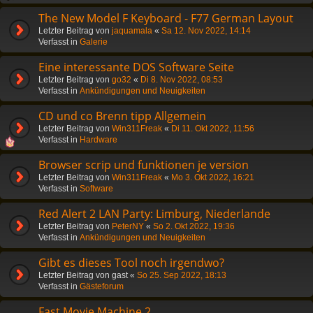
The New Model F Keyboard - F77 German Layout
Letzter Beitrag von
jaquamala
«
Sa 12. Nov 2022, 14:14
Verfasst in
Galerie
Eine interessante DOS Software Seite
Letzter Beitrag von
go32
«
Di 8. Nov 2022, 08:53
Verfasst in
Ankündigungen und Neuigkeiten
CD und co Brenn tipp Allgemein
Letzter Beitrag von
Win311Freak
«
Di 11. Okt 2022, 11:56
Verfasst in
Hardware
Browser scrip und funktionen je version
Letzter Beitrag von
Win311Freak
«
Mo 3. Okt 2022, 16:21
Verfasst in
Software
Red Alert 2 LAN Party: Limburg, Niederlande
Letzter Beitrag von
PeterNY
«
So 2. Okt 2022, 19:36
Verfasst in
Ankündigungen und Neuigkeiten
Gibt es dieses Tool noch irgendwo?
Letzter Beitrag von
gast
«
So 25. Sep 2022, 18:13
Verfasst in
Gästeforum
Fast Movie Machine 2