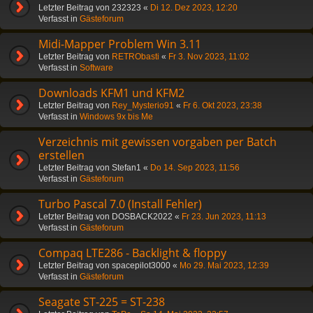
Letzter Beitrag von
232323
«
Di 12. Dez 2023, 12:20
Verfasst in
Gästeforum
Midi-Mapper Problem Win 3.11
Letzter Beitrag von
RETRObasti
«
Fr 3. Nov 2023, 11:02
Verfasst in
Software
Downloads KFM1 und KFM2
Letzter Beitrag von
Rey_Mysterio91
«
Fr 6. Okt 2023, 23:38
Verfasst in
Windows 9x bis Me
Verzeichnis mit gewissen vorgaben per Batch
erstellen
Letzter Beitrag von
Stefan1
«
Do 14. Sep 2023, 11:56
Verfasst in
Gästeforum
Turbo Pascal 7.0 (Install Fehler)
Letzter Beitrag von
DOSBACK2022
«
Fr 23. Jun 2023, 11:13
Verfasst in
Gästeforum
Compaq LTE286 - Backlight & floppy
Letzter Beitrag von
spacepilot3000
«
Mo 29. Mai 2023, 12:39
Verfasst in
Gästeforum
Seagate ST-225 = ST-238