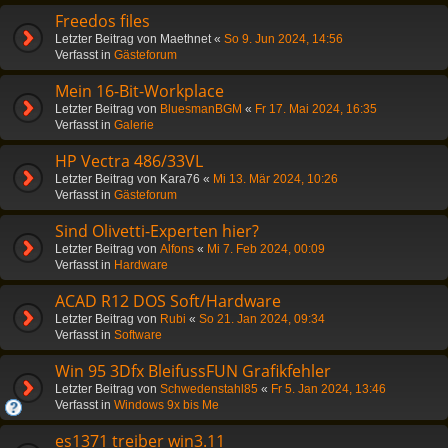
Freedos files
Letzter Beitrag von
Maethnet
«
So 9. Jun 2024, 14:56
Verfasst in
Gästeforum
Mein 16-Bit-Workplace
Letzter Beitrag von
BluesmanBGM
«
Fr 17. Mai 2024, 16:35
Verfasst in
Galerie
HP Vectra 486/33VL
Letzter Beitrag von
Kara76
«
Mi 13. Mär 2024, 10:26
Verfasst in
Gästeforum
Sind Olivetti-Experten hier?
Letzter Beitrag von
Alfons
«
Mi 7. Feb 2024, 00:09
Verfasst in
Hardware
ACAD R12 DOS Soft/Hardware
Letzter Beitrag von
Rubi
«
So 21. Jan 2024, 09:34
Verfasst in
Software
Win 95 3Dfx BleifussFUN Grafikfehler
Letzter Beitrag von
Schwedenstahl85
«
Fr 5. Jan 2024, 13:46
Verfasst in
Windows 9x bis Me
es1371 treiber win3.11