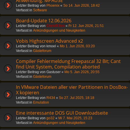
Anwendung: MPAUSE
Letzter Beitrag von
Phoenix
«
So 14. Jun 2026, 18:42
Verfasst in
Software
Board-Update 12.06.2026
Letzter Beitrag von
ChrisR3tro
«
Fr 12. Jun 2026, 21:51
Verfasst in
Ankündigungen und Neuigkeiten
Vobis Highscreen Advanced x2
Letzter Beitrag von
kmoel
«
Mo 1. Jun 2026, 03:20
Verfasst in
Gästeforum
Compiler Fehlermeldung Freepascal 32 Bit; Cant
find Unit System, Compilation aborted
Letzter Beitrag von
Gastuser
«
Mo 5. Jan 2026, 20:55
Verfasst in
Gästeforum
In VMware Dateien aller vier Partitionen in DosBox-
X kopieren
Letzter Beitrag von
R434
«
So 27. Jul 2025, 18:18
Verfasst in
Emulation
Eine interessante DOS GUI Downloadseite
Letzter Beitrag von
go32
«
Mi 7. Mai 2025, 15:23
Verfasst in
Ankündigungen und Neuigkeiten