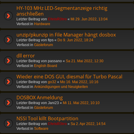
HY-103 MHz LED-Segmentanzeige richtig
anschließen
Letzter Beitrag von
ChrisR3tro
«
Mi 29. Jun 2022, 13:04
Verfasst in
Hardware
unzip/pkunzip in File Manager hängt dosbox
Letzter Beitrag von
fips
«
Do 9. Jun 2022, 18:24
Verfasst in
Gästeforum
dll error
Letzter Beitrag von
passano
«
Sa 21. Mai 2022, 12:30
Verfasst in
English Board
Wieder eine DOS GUI, diesmal für Turbo Pascal
Letzter Beitrag von
go32
«
Mo 16. Mai 2022, 10:16
Verfasst in
Ankündigungen und Neuigkeiten
DOSBOX Anmeldung
Letzter Beitrag von
Jani23
«
Mi 11. Mai 2022, 10:10
Verfasst in
Gästeforum
NSSI Tool killt Bootpartition
Letzter Beitrag von
ChrisR3tro
«
Sa 2. Apr 2022, 14:54
Verfasst in
Software