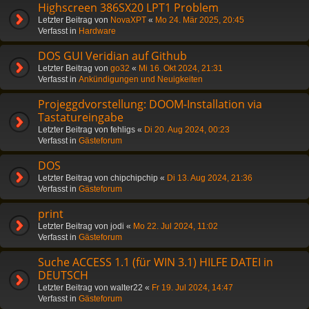
Highscreen 386SX20 LPT1 Problem
Letzter Beitrag von
NovaXPT
«
Mo 24. Mär 2025, 20:45
Verfasst in
Hardware
DOS GUI Veridian auf Github
Letzter Beitrag von
go32
«
Mi 16. Okt 2024, 21:31
Verfasst in
Ankündigungen und Neuigkeiten
Projeggdvorstellung: DOOM-Installation via
Tastatureingabe
Letzter Beitrag von
fehligs
«
Di 20. Aug 2024, 00:23
Verfasst in
Gästeforum
DOS
Letzter Beitrag von
chipchipchip
«
Di 13. Aug 2024, 21:36
Verfasst in
Gästeforum
print
Letzter Beitrag von
jodi
«
Mo 22. Jul 2024, 11:02
Verfasst in
Gästeforum
Suche ACCESS 1.1 (für WIN 3.1) HILFE DATEI in
DEUTSCH
Letzter Beitrag von
walter22
«
Fr 19. Jul 2024, 14:47
Verfasst in
Gästeforum