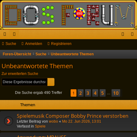
ch
Suche
or
Anmelden
Registrieren
n
eg
ne
en
m
ist
Foren-Übersicht
Suche
Unbeantwortete Themen
S
u
llz
el
rie
Unbeantwortete Themen
c
ug
de
re
Zur erweiterten Suche
h
Suche
Erweiterte Suche
riff
n
n
e
2
3
4
5
10
Seite
1
1
von
10
Nächs
Die Suche ergab 490 Treffer
…
Themen
Spielemusik Composer Bobby Prince verstorben
Letzter Beitrag von
wobo
«
Mo 22. Jun 2026, 13:01
Verfasst in
Spiele