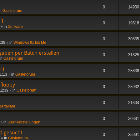
0
14930
in
Gästeforum
11
0
19318
» in
Software
0
30335
3:38
» in
Windows 9x bis Me
gaben per Batch erstellen
0
31325
in
Gästeforum
r)
0
25838
11:13
» in
Gästeforum
 floppy
0
25932
12:39
» in
Gästeforum
0
21634
Hardware
0
30381
» in
User-Vorstellungen
d gesucht
0
25891
» in
Gästeforum