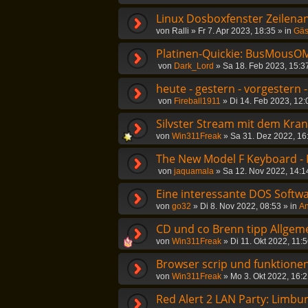
Linux Dosboxfenster Zeilena
von
Ralli
»
Fr 7. Apr 2023, 18:35
» in
Gäs
Platinen-Quickie: BusMousOM
von
Dark_Lord
»
Sa 18. Feb 2023, 15:3
heute - gestern - vorgestern 
von
Fireball1911
»
Di 14. Feb 2023, 12:
Silvster Stream mit dem Kra
von
Win311Freak
»
Sa 31. Dez 2022, 16
The New Model F Keyboard -
von
jaquamala
»
Sa 12. Nov 2022, 14:1
Eine interessante DOS Softwa
von
go32
»
Di 8. Nov 2022, 08:53
» in
An
CD und co Brenn tipp Allgem
von
Win311Freak
»
Di 11. Okt 2022, 11:
Browser scrip und funktionen
von
Win311Freak
»
Mo 3. Okt 2022, 16:
Red Alert 2 LAN Party: Limbu