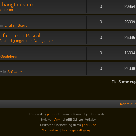
er hängt dosbox
0
20964
teforum
0
25909
 in
English Board
 für Turbo Pascal
0
25386
Ankündigungen und Neuigkeiten
0
16004
n
Gästeforum
0
24339
» in
Software
Die Suche erg
Kontakt
Powered by
phpBB
® Forum Software © phpBB Limited
Style von
Arty
- phpBB 3.3 von MrGaby
Deutsche Übersetzung durch
phpBB.de
Datenschutz
|
Nutzungsbedingungen