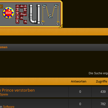
hemen
he
Die Suche erg
Antworten
Zugriffe
 Prince verstorben
0
439
Spiele
0
782
in
Software