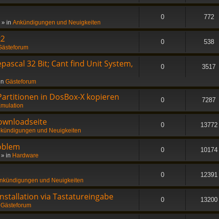
0
772
» in
Ankündigungen und Neuigkeiten
x2
0
538
Gästeforum
ascal 32 Bit; Cant find Unit System,
0
3517
in
Gästeforum
 Partitionen in DosBox-X kopieren
0
7287
mulation
ownloadseite
0
13772
kündigungen und Neuigkeiten
oblem
0
10174
» in
Hardware
0
12391
nkündigungen und Neuigkeiten
stallation via Tastatureingabe
0
13200
n
Gästeforum