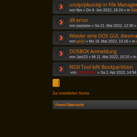
unzip/pkunzip in File Manag
von
fips
»
Do 9. Jun 2022, 18:24
» in
Gäs
dll error
von
passano
»
Sa 21. Mai 2022, 12:30
»
Wieder eine DOS GUI, diesmal
von
go32
»
Mo 16. Mai 2022, 10:16
» in
DOSBOX Anmeldung
von
Jani23
»
Mi 11. Mai 2022, 10:10
» i
NSSI Tool killt Bootpartition
von
ChrisR3tro
»
Sa 2. Apr 2022, 14:54
Zur erweiterten Suche
Foren-Übersicht