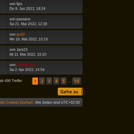
von
fips
Do 9. Jun 2022, 18:24
von
passano
Sa 21. Mai 2022, 12:30
von
go32
Mo 16. Mai 2022, 10:16
von
Jani23
Mi 11. Mai 2022, 10:10
von
ChrisR3tro
Sa 2. Apr 2022, 14:54
2
3
4
5
10
Seite
1
1
von
10
Nächste
ab 490 Treffer
…
Gehe zu
Alle Cookies löschen
Alle Zeiten sind
UTC+02:00