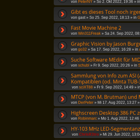
von
PeterNY
»
So 2. Okt 2022, 19:36
» i
Gibt es dieses Tool noch irg
von
gast
»
So 25. Sep 2022, 18:13
» in
G
Fast Movie Machine 2
von
Win311Freak
»
Sa 24. Sep 2022, 08
Graphic Vision by Jason Burg
von
go32
»
Sa 17. Sep 2022, 16:28
» in
Suche Software MEdit für MID
von
schubl
»
Fr 9. Sep 2022, 20:26
» in
S
Sammlung von Info zum ASI (
Kompatiblen (od. Minta TUB-3
von
sciXT88
»
Fr 9. Sep 2022, 14:49
» i
MTCP (von M. Brutman) und 
von
DerPeter
»
Mi 17. Aug 2022, 13:27
»
Highscreen Desktop 386 PC 
von
Robinmarc
»
Mo 1. Aug 2022, 12:46
HY-103 MHz LED-Segmentanzei
von
ChrisR3tro
»
Mi 29. Jun 2022, 13:0