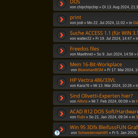
DOS
von
chipchipchip
»
Di 13. Aug 2024, 21:
print
von
jodi
»
Mo 22. Jul 2024, 11:02
» in
Gä
Suche ACCESS 1.1 (für WIN 3.
von
walter22
»
Fr 19. Jul 2024, 14:47
» i
Freedos files
von
Maethnet
»
So 9. Jun 2024, 14:56
» 
Mein 16-Bit-Workplace
von
BluesmanBGM
»
Fr 17. Mai 2024, 1
HP Vectra 486/33VL
von
Kara76
»
Mi 13. Mär 2024, 10:26
» i
Sind Olivetti-Experten hier?
von
Alfons
»
Mi 7. Feb 2024, 00:09
» in
H
ACAD R12 DOS Soft/Hardwar
von
Rubi
»
So 21. Jan 2024, 09:34
» in
S
Win 95 3Dfx BleifussFUN Graf
von
Schwedenstahl85
»
Fr 5. Jan 2024,