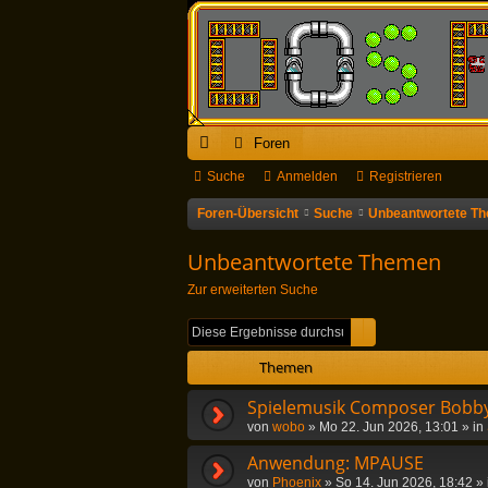
Foren
ch
Suche
Anmelden
Registrieren
ne
Foren-Übersicht
Suche
Unbeantwortete T
llz
Unbeantwortete Themen
ug
Zur erweiterten Suche
riff
Suche
Erweiterte Suc
Themen
Spielemusik Composer Bobby
von
wobo
»
Mo 22. Jun 2026, 13:01
» in
Anwendung: MPAUSE
von
Phoenix
»
So 14. Jun 2026, 18:42
» 