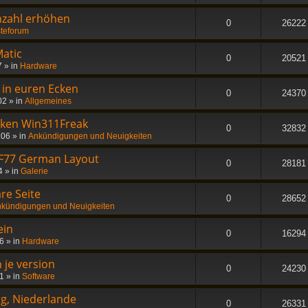
nzahl erhöhen
0
26222
teforum
atic
0
20521
7
» in
Hardware
- in euren Ecken
0
24370
02
» in
Allgemeines
nken Win311Freak
0
32832
:06
» in
Ankündigungen und Neuigkeiten
 F77 German Layout
0
28181
4
» in
Galerie
re Seite
0
28652
kündigungen und Neuigkeiten
ein
0
16294
56
» in
Hardware
 je version
0
24230
21
» in
Software
rg, Niederlande
0
26331