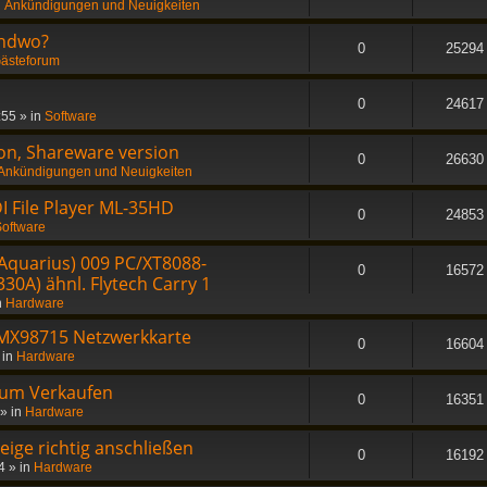
n
Ankündigungen und Neuigkeiten
endwo?
0
25294
ästeforum
0
24617
:55
» in
Software
on, Shareware version
0
26630
Ankündigungen und Neuigkeiten
I File Player ML-35HD
0
24853
oftware
Aquarius) 009 PC/XT8088-
0
16572
30A) ähnl. Flytech Carry 1
n
Hardware
MX98715 Netzwerkkarte
0
16604
 in
Hardware
zum Verkaufen
0
16351
» in
Hardware
ge richtig anschließen
0
16192
4
» in
Hardware