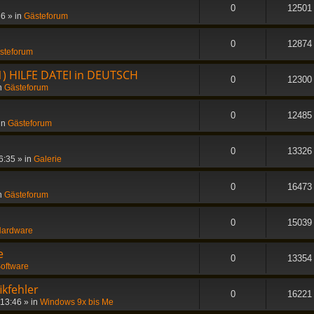
0
12501
36
» in
Gästeforum
0
12874
steforum
1) HILFE DATEI in DEUTSCH
0
12300
n
Gästeforum
0
12485
in
Gästeforum
0
13326
6:35
» in
Galerie
0
16473
n
Gästeforum
0
15039
ardware
e
0
13354
oftware
ikfehler
0
16221
 13:46
» in
Windows 9x bis Me