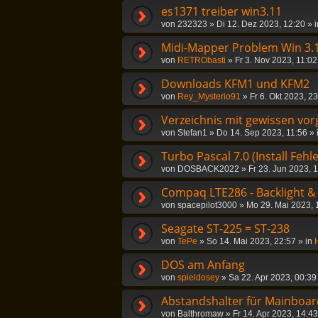
es1371 treiber win3.11
von
232323
»
Di 12. Dez 2023, 12:20
» 
Midi-Mapper Problem Win 3.
von
RETRObasti
»
Fr 3. Nov 2023, 11:02
Downloads KFM1 und KFM2
von
Rey_Mysterio91
»
Fr 6. Okt 2023, 2
Verzeichnis mit gewissen vor
von
Stefan1
»
Do 14. Sep 2023, 11:56
» 
Turbo Pascal 7.0 (Install Fehle
von
DOSBACK2022
»
Fr 23. Jun 2023, 
Compaq LTE286 - Backlight &
von
spacepilot3000
»
Mo 29. Mai 2023, 
Seagate ST-225 = ST-238
von
TePe
»
So 14. Mai 2023, 22:57
» in
DOS am Anfang
von
spieldosey
»
Sa 22. Apr 2023, 00:39
Abstandshalter für Mainboar
von
Balthromaw
»
Fr 14. Apr 2023, 14:43