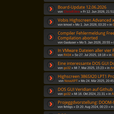
Board-Update 12.06.2026
von
ChrisR3tro
»
Fr 12. Jun 2026, 21:51
Vobis Highscreen Advanced 
von
kmoel
»
Mo 1. Jun 2026, 03:20
» in
Compiler Fehlermeldung Freep
Compilation aborted
von
Gastuser
»
Mo 5. Jan 2026, 20:55
» 
In VMware Dateien aller vier
von
R434
»
So 27. Jul 2025, 18:18
» in
E
Eine interessante DOS GUI D
von
go32
»
Mi 7. Mai 2025, 15:23
» in
An
Highscreen 386SX20 LPT1 Pr
von
NovaXPT
»
Mo 24. Mär 2025, 20:45
DOS GUI Veridian auf Github
von
go32
»
Mi 16. Okt 2024, 21:31
» in
A
Projeggdvorstellung: DOOM-In
von
fehligs
»
Di 20. Aug 2024, 00:23
» i