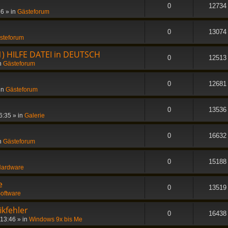
0
12734
36
» in
Gästeforum
0
13074
steforum
1) HILFE DATEI in DEUTSCH
0
12513
n
Gästeforum
0
12681
in
Gästeforum
0
13536
6:35
» in
Galerie
0
16632
n
Gästeforum
0
15188
ardware
e
0
13519
oftware
ikfehler
0
16438
 13:46
» in
Windows 9x bis Me