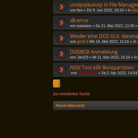
unzip/pkunzip in File Manag
von
fips
»
Do 9. Jun 2022, 18:24
» in
Gäs
dll error
von
passano
»
Sa 21. Mai 2022, 12:30
»
Wieder eine DOS GUI, diesmal
von
go32
»
Mo 16. Mai 2022, 10:16
» in
DOSBOX Anmeldung
von
Jani23
»
Mi 11. Mai 2022, 10:10
» i
NSSI Tool killt Bootpartition
von
ChrisR3tro
»
Sa 2. Apr 2022, 14:54
Zur erweiterten Suche
Foren-Übersicht