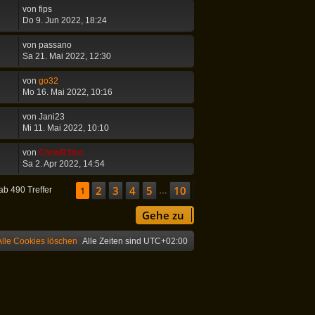
von
fips
Do 9. Jun 2022, 18:24
von
passano
Sa 21. Mai 2022, 12:30
von
go32
Mo 16. Mai 2022, 10:16
von
Jani23
Mi 11. Mai 2022, 10:10
von
ChrisR3tro
Sa 2. Apr 2022, 14:54
2
3
4
5
10
Seite
1
1
von
10
Nächste
ab 490 Treffer
…
Gehe zu
Alle Cookies löschen
Alle Zeiten sind
UTC+02:00