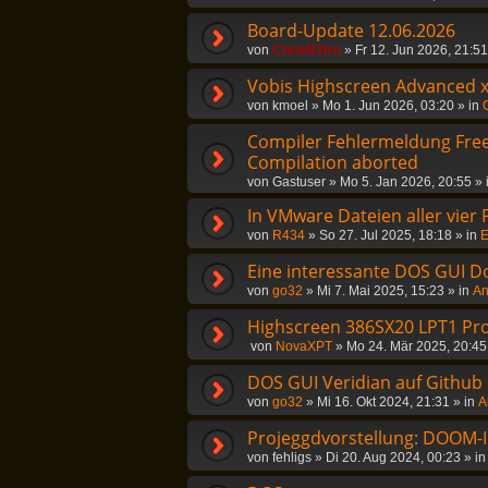
Board-Update 12.06.2026
von
ChrisR3tro
»
Fr 12. Jun 2026, 21:51
Vobis Highscreen Advanced 
von
kmoel
»
Mo 1. Jun 2026, 03:20
» in
Compiler Fehlermeldung Freep
Compilation aborted
von
Gastuser
»
Mo 5. Jan 2026, 20:55
» 
In VMware Dateien aller vier
von
R434
»
So 27. Jul 2025, 18:18
» in
E
Eine interessante DOS GUI D
von
go32
»
Mi 7. Mai 2025, 15:23
» in
An
Highscreen 386SX20 LPT1 Pr
von
NovaXPT
»
Mo 24. Mär 2025, 20:45
DOS GUI Veridian auf Github
von
go32
»
Mi 16. Okt 2024, 21:31
» in
A
Projeggdvorstellung: DOOM-In
von
fehligs
»
Di 20. Aug 2024, 00:23
» i