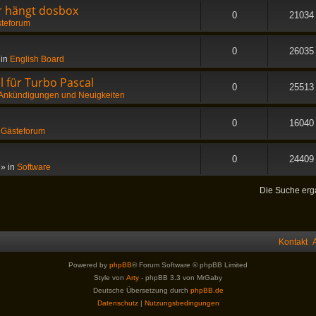
er hängt dosbox
0
21034
teforum
0
26035
 in
English Board
 für Turbo Pascal
0
25513
Ankündigungen und Neuigkeiten
0
16040
n
Gästeforum
0
24409
» in
Software
Die Suche erg
Kontakt
Powered by
phpBB
® Forum Software © phpBB Limited
Style von
Arty
- phpBB 3.3 von MrGaby
Deutsche Übersetzung durch
phpBB.de
Datenschutz
|
Nutzungsbedingungen