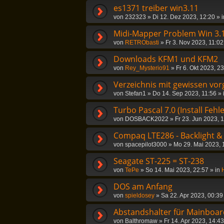
es1371 treiber win3.11
von
232323
»
Di 12. Dez 2023, 12:20
» 
Midi-Mapper Problem Win 3.
von
RETRObasti
»
Fr 3. Nov 2023, 11:02
Downloads KFM1 und KFM2
von
Rey_Mysterio91
»
Fr 6. Okt 2023, 2
Verzeichnis mit gewissen vor
von
Stefan1
»
Do 14. Sep 2023, 11:56
» 
Turbo Pascal 7.0 (Install Fehle
von
DOSBACK2022
»
Fr 23. Jun 2023, 
Compaq LTE286 - Backlight &
von
spacepilot3000
»
Mo 29. Mai 2023, 
Seagate ST-225 = ST-238
von
TePe
»
So 14. Mai 2023, 22:57
» in
DOS am Anfang
von
spieldosey
»
Sa 22. Apr 2023, 00:39
Abstandshalter für Mainboar
von
Balthromaw
»
Fr 14. Apr 2023, 14:43