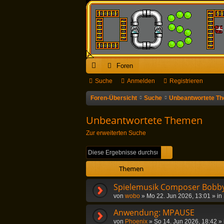
Foren
ch
Suche
Anmelden
Registrieren
ne
Foren-Übersicht
Suche
Unbeantwortete T
llz
Unbeantwortete Themen
ug
Zur erweiterten Suche
riff
Suche
Erweiterte Suc
Themen
Spielemusik Composer Bobby
von
wobo
»
Mo 22. Jun 2026, 13:01
» in
Anwendung: MPAUSE
von
Phoenix
»
So 14. Jun 2026, 18:42
» 