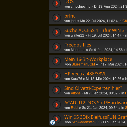
DOS
von
chipchipchip
»
Di 13. Aug 2024, 21:
print
von
jodi
»
Mo 22. Jul 2024, 11:02
» in
Gä
Suche ACCESS 1.1 (für WIN 3.
von
walter22
»
Fr 19. Jul 2024, 14:47
» i
Freedos files
von
Maethnet
»
So 9. Jun 2024, 14:56
» 
Mein 16-Bit-Workplace
von
BluesmanBGM
»
Fr 17. Mai 2024, 1
HP Vectra 486/33VL
von
Kara76
»
Mi 13. Mär 2024, 10:26
» i
Sind Olivetti-Experten hier?
von
Alfons
»
Mi 7. Feb 2024, 00:09
» in
H
ACAD R12 DOS Soft/Hardwar
von
Rubi
»
So 21. Jan 2024, 09:34
» in
S
Win 95 3Dfx BleifussFUN Graf
von
Schwedenstahl85
»
Fr 5. Jan 2024,