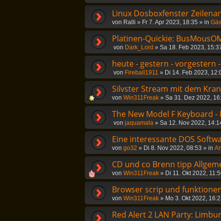
Linux Dosboxfenster Zeilena
von
Ralli
»
Fr 7. Apr 2023, 18:35
» in
Gäs
Platinen-Quickie: BusMousOM
von
Dark_Lord
»
Sa 18. Feb 2023, 15:3
heute - gestern - vorgestern 
von
Fireball1911
»
Di 14. Feb 2023, 12:
Silvster Stream mit dem Kra
von
Win311Freak
»
Sa 31. Dez 2022, 16
The New Model F Keyboard -
von
jaquamala
»
Sa 12. Nov 2022, 14:1
Eine interessante DOS Softwa
von
go32
»
Di 8. Nov 2022, 08:53
» in
An
CD und co Brenn tipp Allgem
von
Win311Freak
»
Di 11. Okt 2022, 11:
Browser scrip und funktionen
von
Win311Freak
»
Mo 3. Okt 2022, 16:
Red Alert 2 LAN Party: Limbu