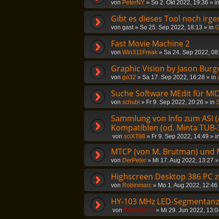
von
PeterNY
»
So 2. Okt 2022, 19:36
» i
Gibt es dieses Tool noch irg
von
gast
»
So 25. Sep 2022, 18:13
» in
G
Fast Movie Machine 2
von
Win311Freak
»
Sa 24. Sep 2022, 08
Graphic Vision by Jason Burg
von
go32
»
Sa 17. Sep 2022, 16:28
» in
Suche Software MEdit für MID
von
schubl
»
Fr 9. Sep 2022, 20:26
» in
S
Sammlung von Info zum ASI (
Kompatiblen (od. Minta TUB-3
von
sciXT88
»
Fr 9. Sep 2022, 14:49
» i
MTCP (von M. Brutman) und 
von
DerPeter
»
Mi 17. Aug 2022, 13:27
»
Highscreen Desktop 386 PC 
von
Robinmarc
»
Mo 1. Aug 2022, 12:46
HY-103 MHz LED-Segmentanzei
von
ChrisR3tro
»
Mi 29. Jun 2022, 13:0