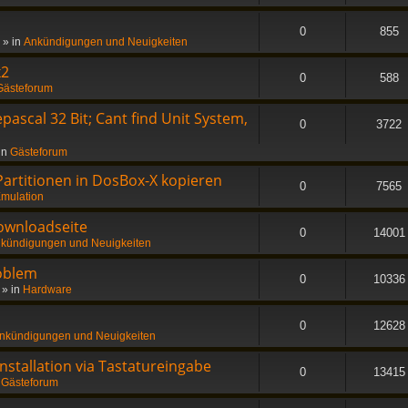
0
855
» in
Ankündigungen und Neuigkeiten
x2
0
588
Gästeforum
ascal 32 Bit; Cant find Unit System,
0
3722
in
Gästeforum
 Partitionen in DosBox-X kopieren
0
7565
mulation
ownloadseite
0
14001
kündigungen und Neuigkeiten
oblem
0
10336
» in
Hardware
0
12628
nkündigungen und Neuigkeiten
stallation via Tastatureingabe
0
13415
n
Gästeforum