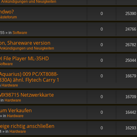
n
Ankündigungen und Neuigkeiten
endwo?
0
25390
ästeforum
0
24766
:55
» in
Software
on, Shareware version
0
26782
Ankündigungen und Neuigkeiten
I File Player ML-35HD
0
25044
oftware
Aquarius) 009 PC/XT8088-
0
16679
30A) ähnl. Flytech Carry 1
n
Hardware
MX98715 Netzwerkkarte
0
16709
 in
Hardware
zum Verkaufen
0
16442
» in
Hardware
ge richtig anschließen
0
16293
4
» in
Hardware