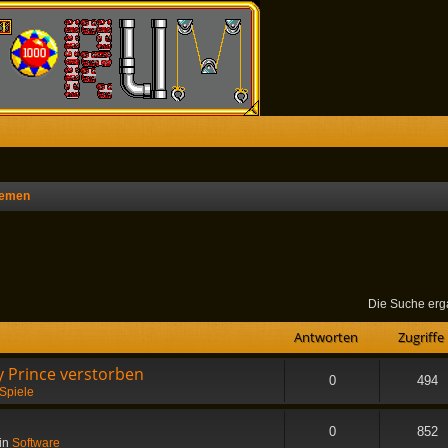
hemen
he
Die Suche erg
Antworten
Zugriffe
 Prince verstorben
0
494
Spiele
0
852
in
Software