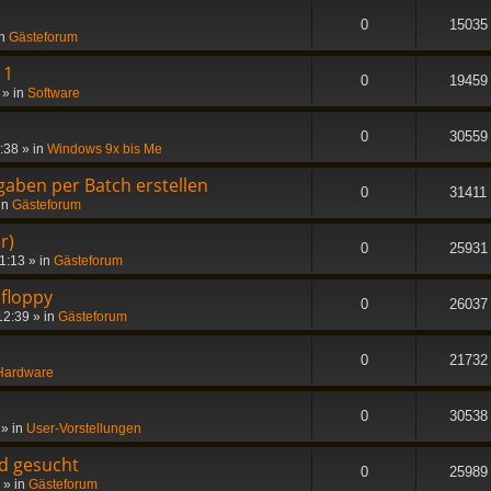
0
15035
in
Gästeforum
11
0
19459
» in
Software
0
30559
3:38
» in
Windows 9x bis Me
gaben per Batch erstellen
0
31411
in
Gästeforum
r)
0
25931
11:13
» in
Gästeforum
 floppy
0
26037
12:39
» in
Gästeforum
0
21732
Hardware
0
30538
» in
User-Vorstellungen
d gesucht
0
25989
» in
Gästeforum