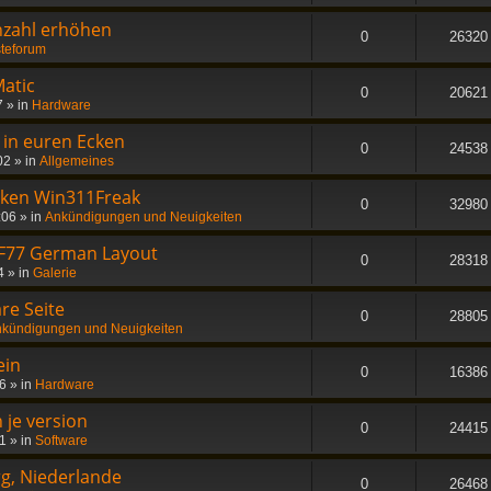
nzahl erhöhen
0
26320
teforum
atic
0
20621
7
» in
Hardware
- in euren Ecken
0
24538
02
» in
Allgemeines
nken Win311Freak
0
32980
:06
» in
Ankündigungen und Neuigkeiten
 F77 German Layout
0
28318
4
» in
Galerie
re Seite
0
28805
kündigungen und Neuigkeiten
ein
0
16386
56
» in
Hardware
 je version
0
24415
21
» in
Software
rg, Niederlande
0
26468