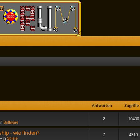
he
Antworten
Zugriffe
2
10400
in
Software
hip - wie finden?
7
4319
» in
Spiele