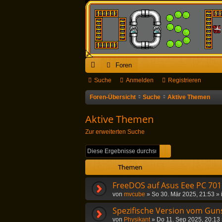
Foren
ch
Suche
Anmelden
Registrieren
ne
Foren-Übersicht
Suche
Aktive Themen
llz
Aktive Themen
ug
Zur erweiterten Suche
riff
Suche
Erweiterte Suc
Themen
FreeDOS auf Asus Eee PC 701
von
mvcube
»
So 30. Mär 2025, 21:53
» 
Spezifische Version vom Guns
von
Physikant
»
Do 11. Sep 2025, 20:13