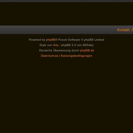
Kontakt
Powered by
phpBB
® Forum Software © phpBB Limited
Style von
Arty
- phpBB 3.3 von MrGaby
Deutsche Übersetzung durch
phpBB.de
Datenschutz
|
Nutzungsbedingungen