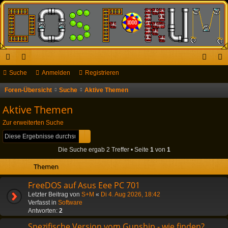
ch
Suche
or
Anmelden
Registrieren
n
eg
ne
en
m
ist
Foren-Übersicht
Suche
Aktive Themen
S
u
llz
el
rie
Aktive Themen
c
ug
de
re
Zur erweiterten Suche
h
Suche
Erweiterte Suche
riff
n
n
e
Die Suche ergab 2 Treffer • Seite
1
von
1
Themen
FreeDOS auf Asus Eee PC 701
Letzter Beitrag von
S+M
«
Di 4. Aug 2026, 18:42
Verfasst in
Software
Antworten:
2
Spezifische Version vom Gunship - wie finden?