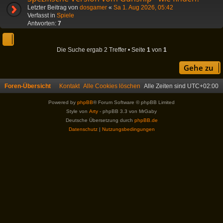
Letzter Beitrag von
dosgamer
«
Sa 1. Aug 2026, 05:42
Verfasst in
Spiele
Antworten:
7
Die Suche ergab 2 Treffer • Seite
1
von
1
Gehe zu
Foren-Übersicht
Kontakt
Alle Cookies löschen
Alle Zeiten sind
UTC+02:00
Powered by
phpBB
® Forum Software © phpBB Limited
Style von
Arty
- phpBB 3.3 von MrGaby
Deutsche Übersetzung durch
phpBB.de
Datenschutz
|
Nutzungsbedingungen