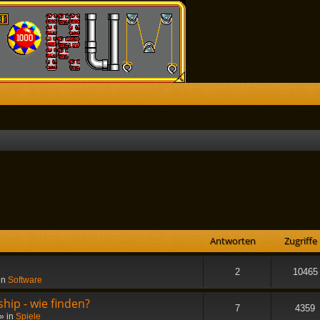
he
Antworten
Zugriffe
2
10465
in
Software
hip - wie finden?
7
4359
» in
Spiele