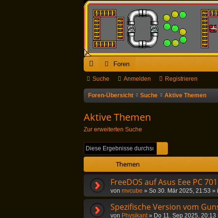
Foren
ch
Suche
Anmelden
Registrieren
ne
Foren-Übersicht
Suche
Aktive Themen
llz
Aktive Themen
ug
Zur erweiterten Suche
riff
Suche
Erweiterte Suc
Themen
FreeDOS auf Asus Eee PC 701
von
mvcube
»
So 30. Mär 2025, 21:53
» 
Spezifische Version vom Guns
von
Physikant
»
Do 11. Sep 2025, 20:13