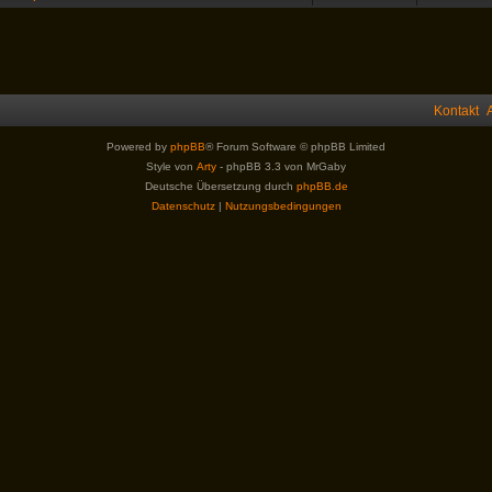
Kontakt
Powered by
phpBB
® Forum Software © phpBB Limited
Style von
Arty
- phpBB 3.3 von MrGaby
Deutsche Übersetzung durch
phpBB.de
Datenschutz
|
Nutzungsbedingungen