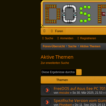
Foren
ch
Suche
Anmelden
Registrieren
ne
Foren-Übersicht
Suche
Aktive Themen
llz
Aktive Themen
ug
Zur erweiterten Suche
riff
Suche
Erweiterte Suc
Themen
FreeDOS auf Asus Eee PC 701
von
mvcube
»
So 30. Mär 2025, 21:53
» 
Spezifische Version vom Guns
von
Physikant
»
Do 11. Sep 2025, 20:13