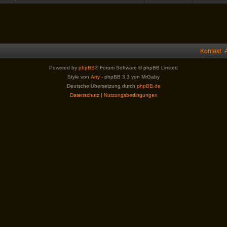
Kontakt
Powered by
phpBB
® Forum Software © phpBB Limited
Style von
Arty
- phpBB 3.3 von MrGaby
Deutsche Übersetzung durch
phpBB.de
Datenschutz
|
Nutzungsbedingungen