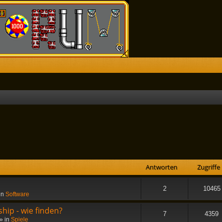
he
Antworten
Zugriffe
2
10465
in
Software
hip - wie finden?
7
4359
» in
Spiele