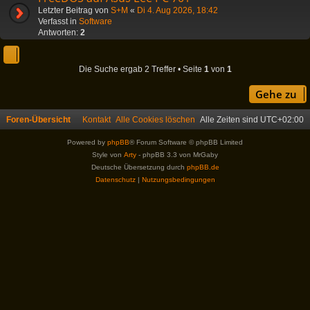
Letzter Beitrag von
S+M
«
Di 4. Aug 2026, 18:42
Verfasst in
Software
Antworten:
2
Die Suche ergab 2 Treffer • Seite
1
von
1
Gehe zu
Foren-Übersicht
Kontakt
Alle Cookies löschen
Alle Zeiten sind
UTC+02:00
Powered by
phpBB
® Forum Software © phpBB Limited
Style von
Arty
- phpBB 3.3 von MrGaby
Deutsche Übersetzung durch
phpBB.de
Datenschutz
|
Nutzungsbedingungen