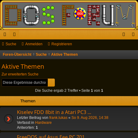
ch
Suche
or
Anmelden
Registrieren
n
eg
ne
en
m
ist
Foren-Übersicht
Suche
Aktive Themen
S
u
llz
el
rie
Aktive Themen
c
ug
de
re
Zur erweiterten Suche
h
Suche
Erweiterte Suche
riff
n
n
e
Die Suche ergab 2 Treffer • Seite
1
von
1
Themen
Kiselev FDD 8bit in a Atari PC3 ...
Letzter Beitrag von
frank.lukas
«
So 9. Aug 2026, 14:38
Verfasst in
Hardware
Antworten:
1
FreeDOS auf Asus Eee PC 701