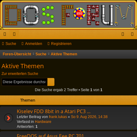
ch
Suche
or
Anmelden
Registrieren
n
eg
ne
en
m
ist
Foren-Übersicht
Suche
Aktive Themen
S
u
llz
el
rie
Aktive Themen
c
ug
de
re
Zur erweiterten Suche
h
Suche
Erweiterte Suche
riff
n
n
e
Die Suche ergab 2 Treffer • Seite
1
von
1
Themen
Kiselev FDD 8bit in a Atari PC3 ...
Letzter Beitrag von
frank.lukas
«
So 9. Aug 2026, 14:38
Verfasst in
Hardware
Antworten:
1
FreeDOS auf Asus Eee PC 701