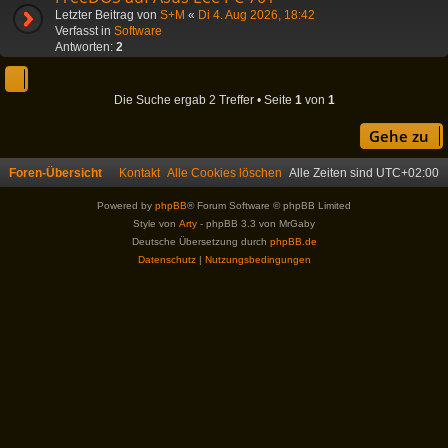
Letzter Beitrag von
S+M
«
Di 4. Aug 2026, 18:42
Verfasst in
Software
Antworten:
2
Die Suche ergab 2 Treffer • Seite
1
von
1
Gehe zu
Foren-Übersicht
Kontakt
Alle Cookies löschen
Alle Zeiten sind
UTC+02:00
Powered by
phpBB
® Forum Software © phpBB Limited
Style von
Arty
- phpBB 3.3 von MrGaby
Deutsche Übersetzung durch
phpBB.de
Datenschutz
|
Nutzungsbedingungen