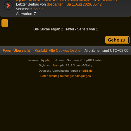
Letzter Beitrag von
dosgamer
«
Sa 1. Aug 2026, 05:42
Verfasst in
Spiele
Antworten:
7
Die Suche ergab 2 Treffer • Seite
1
von
1
Gehe zu
Foren-Übersicht
Kontakt
Alle Cookies löschen
Alle Zeiten sind
UTC+02:00
Powered by
phpBB
® Forum Software © phpBB Limited
Style von
Arty
- phpBB 3.3 von MrGaby
Deutsche Übersetzung durch
phpBB.de
Datenschutz
|
Nutzungsbedingungen