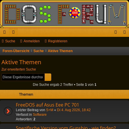
ch
Suche
or
Anmelden
Registrieren
n
eg
ne
en
m
ist
Foren-Übersicht
Suche
Aktive Themen
S
u
llz
el
rie
Aktive Themen
c
ug
de
re
Zur erweiterten Suche
h
Suche
Erweiterte Suche
riff
n
n
e
Die Suche ergab 2 Treffer • Seite
1
von
1
Themen
FreeDOS auf Asus Eee PC 701
Letzter Beitrag von
S+M
«
Di 4. Aug 2026, 18:42
Verfasst in
Software
Antworten:
2
Spezifische Version vom Gunship - wie finden?