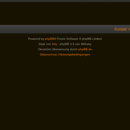
Kontakt
Powered by
phpBB
® Forum Software © phpBB Limited
Style von
Arty
- phpBB 3.3 von MrGaby
Deutsche Übersetzung durch
phpBB.de
Datenschutz
|
Nutzungsbedingungen