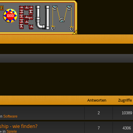
he
Antworten
Zugriffe
2
10389
in
Software
hip - wie finden?
7
4306
» in
Spiele