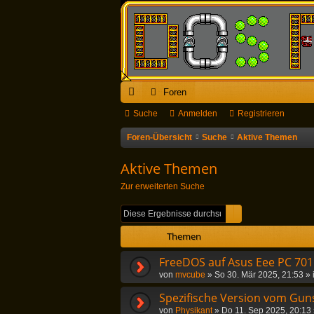
Foren
ch
Suche
Anmelden
Registrieren
ne
Foren-Übersicht
Suche
Aktive Themen
llz
Aktive Themen
ug
Zur erweiterten Suche
riff
Suche
Erweiterte Suc
Themen
FreeDOS auf Asus Eee PC 701
von
mvcube
»
So 30. Mär 2025, 21:53
» 
Spezifische Version vom Guns
von
Physikant
»
Do 11. Sep 2025, 20:13