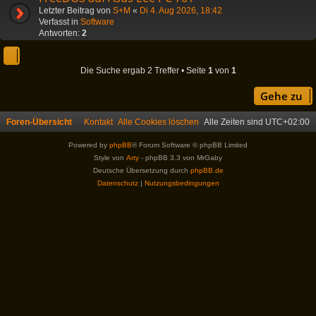
Letzter Beitrag von
S+M
«
Di 4. Aug 2026, 18:42
Verfasst in
Software
Antworten:
2
Die Suche ergab 2 Treffer • Seite
1
von
1
Gehe zu
Foren-Übersicht
Kontakt
Alle Cookies löschen
Alle Zeiten sind
UTC+02:00
Powered by
phpBB
® Forum Software © phpBB Limited
Style von
Arty
- phpBB 3.3 von MrGaby
Deutsche Übersetzung durch
phpBB.de
Datenschutz
|
Nutzungsbedingungen