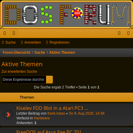
ch
Suche
or
Anmelden
Registrieren
n
eg
ne
en
m
ist
Foren-Übersicht
Suche
Aktive Themen
S
u
llz
el
rie
Aktive Themen
c
ug
de
re
Zur erweiterten Suche
h
Suche
Erweiterte Suche
riff
n
n
e
Die Suche ergab 2 Treffer • Seite
1
von
1
Themen
Kiselev FDD 8bit in a Atari PC3 ...
Letzter Beitrag von
frank.lukas
«
So 9. Aug 2026, 14:38
Verfasst in
Hardware
Antworten:
1
FreeDOS auf Asus Eee PC 701