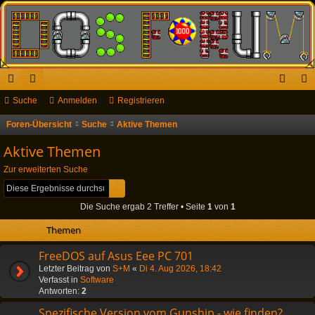
ch
Suche
or
Anmelden
Registrieren
n
eg
ne
en
m
ist
Foren-Übersicht
Suche
Aktive Themen
S
u
llz
el
rie
Aktive Themen
c
ug
de
re
Zur erweiterten Suche
h
Suche
Erweiterte Suche
riff
n
n
e
Die Suche ergab 2 Treffer • Seite
1
von
1
Themen
FreeDOS auf Asus Eee PC 701
Letzter Beitrag von
S+M
«
Di 4. Aug 2026, 18:42
Verfasst in
Software
Antworten:
2
Spezifische Version vom Gunship - wie finden?