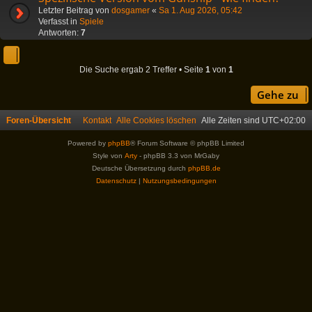
Letzter Beitrag von
dosgamer
«
Sa 1. Aug 2026, 05:42
Verfasst in
Spiele
Antworten:
7
Die Suche ergab 2 Treffer • Seite
1
von
1
Gehe zu
Foren-Übersicht
Kontakt
Alle Cookies löschen
Alle Zeiten sind
UTC+02:00
Powered by
phpBB
® Forum Software © phpBB Limited
Style von
Arty
- phpBB 3.3 von MrGaby
Deutsche Übersetzung durch
phpBB.de
Datenschutz
|
Nutzungsbedingungen