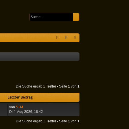
Suche
Erweiterte Suche
S
F
n
eg
A
m
ist
Q
el
rie
de
re
n
n
Die Suche ergab 1 Treffer • Seite
1
von
1
Letzter Beitrag
von
S+M
Di 4. Aug 2026, 18:42
Die Suche ergab 1 Treffer • Seite
1
von
1