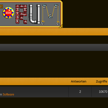
he
Antworten
Zugriffe
2
10670
in
Software