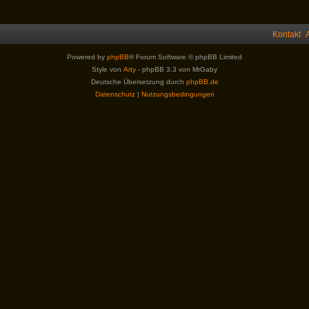
Kontakt
Powered by
phpBB
® Forum Software © phpBB Limited
Style von
Arty
- phpBB 3.3 von MrGaby
Deutsche Übersetzung durch
phpBB.de
Datenschutz
|
Nutzungsbedingungen