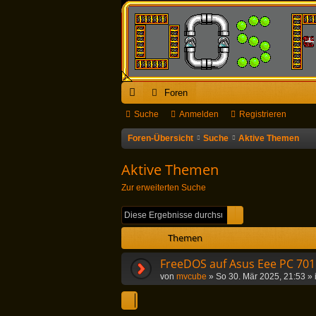
Foren
ch
Suche
Anmelden
Registrieren
ne
Foren-Übersicht
Suche
Aktive Themen
llz
Aktive Themen
ug
Zur erweiterten Suche
riff
Suche
Erweiterte Suc
Themen
FreeDOS auf Asus Eee PC 701
von
mvcube
»
So 30. Mär 2025, 21:53
» 