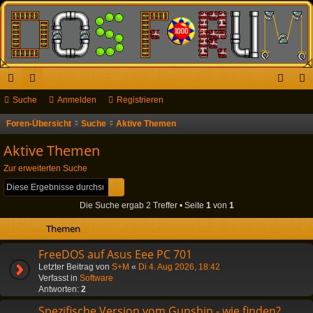
ch
Suche
or
Anmelden
Registrieren
n
eg
ne
en
m
ist
Foren-Übersicht
Suche
Aktive Themen
S
u
llz
el
rie
Aktive Themen
c
ug
de
re
Zur erweiterten Suche
h
Suche
Erweiterte Suche
riff
n
n
e
Die Suche ergab 2 Treffer • Seite
1
von
1
Themen
FreeDOS auf Asus Eee PC 701
Letzter Beitrag von
S+M
«
Di 4. Aug 2026, 18:42
Verfasst in
Software
Antworten:
2
Spezifische Version vom Gunship - wie finden?