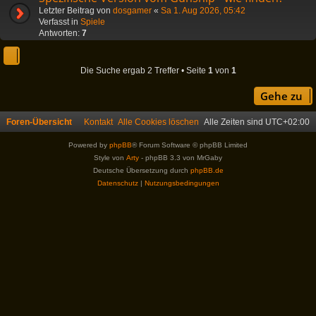
Letzter Beitrag von
dosgamer
«
Sa 1. Aug 2026, 05:42
Verfasst in
Spiele
Antworten:
7
Die Suche ergab 2 Treffer • Seite
1
von
1
Gehe zu
Foren-Übersicht
Kontakt
Alle Cookies löschen
Alle Zeiten sind
UTC+02:00
Powered by
phpBB
® Forum Software © phpBB Limited
Style von
Arty
- phpBB 3.3 von MrGaby
Deutsche Übersetzung durch
phpBB.de
Datenschutz
|
Nutzungsbedingungen