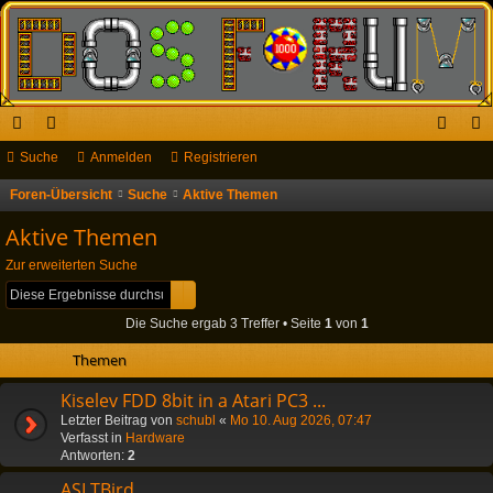
ch
Suche
or
Anmelden
Registrieren
n
eg
ne
en
m
ist
Foren-Übersicht
Suche
Aktive Themen
S
u
llz
el
rie
Aktive Themen
c
ug
de
re
Zur erweiterten Suche
h
Suche
Erweiterte Suche
riff
n
n
e
Die Suche ergab 3 Treffer • Seite
1
von
1
Themen
Kiselev FDD 8bit in a Atari PC3 ...
Letzter Beitrag von
schubl
«
Mo 10. Aug 2026, 07:47
Verfasst in
Hardware
Antworten:
2
ASI TBird