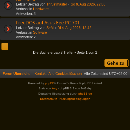
Letzter Beitrag von
Thrustmaster
«
So 9. Aug 2026, 22:03
Verfasst in
Hardware
Antworten:
4
FreeDOS auf Asus Eee PC 701
Letzter Beitrag von
S+M
«
Di 4. Aug 2026, 18:42
Verfasst in
Software
Antworten:
2
Die Suche ergab 3 Treffer • Seite
1
von
1
Gehe zu
Foren-Übersicht
Kontakt
Alle Cookies löschen
Alle Zeiten sind
UTC+02:00
Powered by
phpBB
® Forum Software © phpBB Limited
Style von
Arty
- phpBB 3.3 von MrGaby
Deutsche Übersetzung durch
phpBB.de
Datenschutz
|
Nutzungsbedingungen