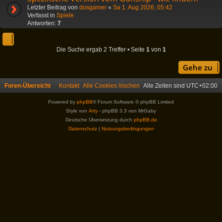
Letzter Beitrag von
dosgamer
«
Sa 1. Aug 2026, 05:42
Verfasst in
Spiele
Antworten:
7
Die Suche ergab 2 Treffer • Seite
1
von
1
Gehe zu
Foren-Übersicht
Kontakt
Alle Cookies löschen
Alle Zeiten sind
UTC+02:00
Powered by
phpBB
® Forum Software © phpBB Limited
Style von
Arty
- phpBB 3.3 von MrGaby
Deutsche Übersetzung durch
phpBB.de
Datenschutz
|
Nutzungsbedingungen