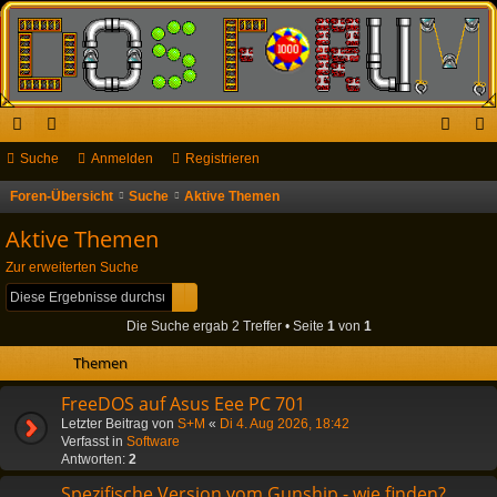
ch
Suche
or
Anmelden
Registrieren
n
eg
ne
en
m
ist
Foren-Übersicht
Suche
Aktive Themen
S
u
llz
el
rie
Aktive Themen
c
ug
de
re
Zur erweiterten Suche
h
Suche
Erweiterte Suche
riff
n
n
e
Die Suche ergab 2 Treffer • Seite
1
von
1
Themen
FreeDOS auf Asus Eee PC 701
Letzter Beitrag von
S+M
«
Di 4. Aug 2026, 18:42
Verfasst in
Software
Antworten:
2
Spezifische Version vom Gunship - wie finden?