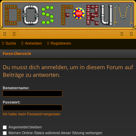
ch
Suche
or
Anmelden
Registrieren
n
eg
ne
en
m
ist
Foren-Übersicht
S
u
llz
el
rie
Du musst dich anmelden, um in diesem Forum auf
c
ug
de
re
Beiträge zu antworten.
h
riff
n
n
e
Benutzername:
Passwort:
Ich habe mein Passwort vergessen
Angemeldet bleiben
Meinen Online-Status während dieser Sitzung verbergen