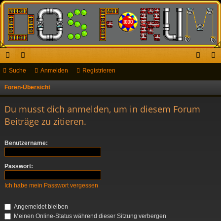
ch
Suche
or
Anmelden
Registrieren
n
eg
ne
en
m
ist
Foren-Übersicht
S
u
llz
el
rie
Du musst dich anmelden, um in diesem Forum
c
ug
de
re
Beiträge zu zitieren.
h
riff
n
n
e
Benutzername:
Passwort:
Ich habe mein Passwort vergessen
Angemeldet bleiben
Meinen Online-Status während dieser Sitzung verbergen