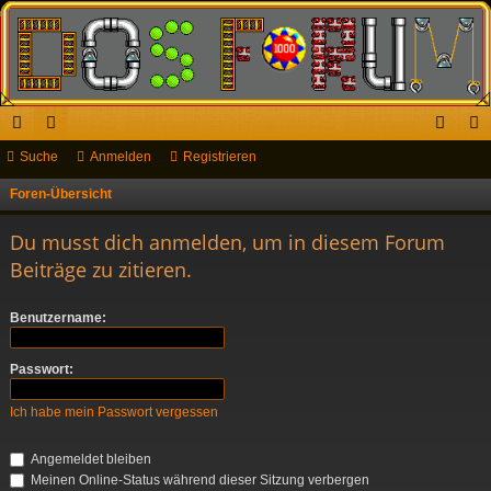
ch
Suche
or
Anmelden
Registrieren
n
eg
ne
en
m
ist
Foren-Übersicht
S
u
llz
el
rie
Du musst dich anmelden, um in diesem Forum
c
ug
de
re
Beiträge zu zitieren.
h
riff
n
n
e
Benutzername:
Passwort:
Ich habe mein Passwort vergessen
Angemeldet bleiben
Meinen Online-Status während dieser Sitzung verbergen