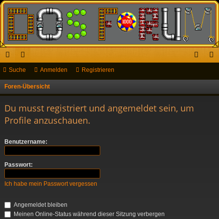
ch
Suche
or
Anmelden
Registrieren
n
eg
ne
en
m
ist
Foren-Übersicht
S
u
llz
el
rie
Du musst registriert und angemeldet sein, um
c
ug
de
re
Profile anzuschauen.
h
riff
n
n
e
Benutzername:
Passwort:
Ich habe mein Passwort vergessen
Angemeldet bleiben
Meinen Online-Status während dieser Sitzung verbergen