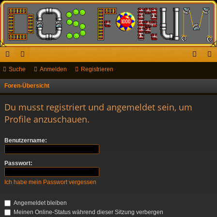
ch
Suche
or
Anmelden
Registrieren
n
eg
ne
en
m
ist
Foren-Übersicht
S
u
llz
el
rie
Du musst registriert und angemeldet sein, um
c
ug
de
re
Profile anzuschauen.
h
riff
n
n
e
Benutzername:
Passwort:
Ich habe mein Passwort vergessen
Angemeldet bleiben
Meinen Online-Status während dieser Sitzung verbergen