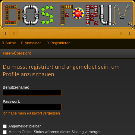
ch
Suche
or
Anmelden
Registrieren
n
eg
ne
en
m
ist
Foren-Übersicht
S
u
llz
el
rie
Du musst registriert und angemeldet sein, um
c
ug
de
re
Profile anzuschauen.
h
riff
n
n
e
Benutzername:
Passwort:
Ich habe mein Passwort vergessen
Angemeldet bleiben
Meinen Online-Status während dieser Sitzung verbergen