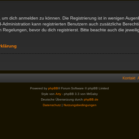
, um dich anmelden zu können. Die Registrierung ist in wenigen Augenbl
d-Administration kann registrierten Benutzern auch zusätzliche Berech
egelungen, bevor du dich registrierst. Bitte beachte auch die jeweil
rklärung
Kontakt
Powered by
phpBB
® Forum Software © phpBB Limited
Style von
Arty
- phpBB 3.3 von MrGaby
Deutsche Übersetzung durch
phpBB.de
Datenschutz
|
Nutzungsbedingungen