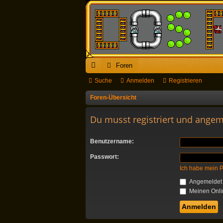
Foren
ch
Suche
Anmelden
Registrieren
ne
Foren-Übersicht
llz
Du musst registriert und angem
ug
Benutzername:
riff
Passwort:
Ich habe mein 
Angemeldet 
Meinen Onlin