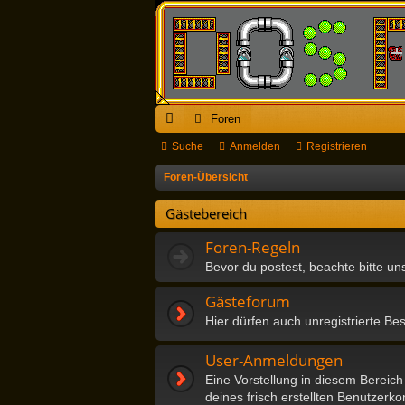
Foren
ch
Suche
Anmelden
Registrieren
ne
Foren-Übersicht
llz
Gästebereich
ug
Foren-Regeln
riff
Bevor du postest, beachte bitte u
Gästeforum
Hier dürfen auch unregistrierte Be
User-Anmeldungen
Eine Vorstellung in diesem Bereich 
deines frisch erstellten Benutzerko