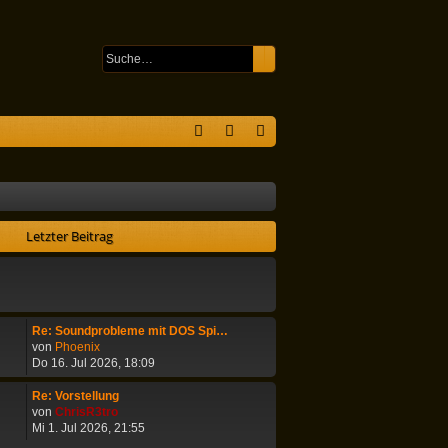
Suche
Erweiterte Suche
S
F
n
eg
A
m
ist
Q
el
rie
Letzter Beitrag
de
re
n
n
Re: Soundprobleme mit DOS Spi…
N
von
Phoenix
e
Do 16. Jul 2026, 18:09
u
e
Re: Vorstellung
s
N
von
ChrisR3tro
t
e
Mi 1. Jul 2026, 21:55
e
u