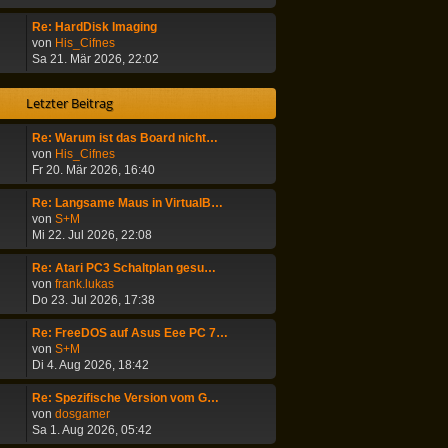
r
e
B
Re: HardDisk Imaging
s
e
N
von
His_Cifnes
t
i
e
Sa 21. Mär 2026, 22:02
e
t
u
r
r
e
B
Letzter Beitrag
a
s
e
g
t
i
Re: Warum ist das Board nicht…
e
t
N
von
His_Cifnes
r
r
e
Fr 20. Mär 2026, 16:40
B
a
u
e
g
e
i
Re: Langsame Maus in VirtualB…
s
N
t
von
S+M
t
e
r
Mi 22. Jul 2026, 22:08
e
u
a
r
e
g
Re: Atari PC3 Schaltplan gesu…
B
s
N
von
frank.lukas
e
t
e
Do 23. Jul 2026, 17:38
i
e
u
t
r
e
Re: FreeDOS auf Asus Eee PC 7…
r
B
s
N
von
S+M
a
e
t
e
Di 4. Aug 2026, 18:42
g
i
e
u
t
r
e
Re: Spezifische Version vom G…
r
B
s
N
von
dosgamer
a
e
t
e
Sa 1. Aug 2026, 05:42
g
i
e
u