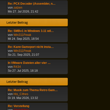
t
r
e
Re: PCX Decoder (Assembler, n…
r
B
s
N
von
zatzen
a
e
t
e
Mo 27. Jul 2026, 21:42
g
i
e
u
t
r
e
Letzter Beitrag
r
B
s
a
e
t
g
i
Re: SMBv1 in Windows 3.11 wil…
e
t
N
von
Win311Freak
r
r
e
Mi 24. Sep 2025, 18:54
B
a
u
e
g
e
i
Re: Kann Gameport nicht insta…
s
t
N
von
Win311Freak
t
r
e
So 21. Sep 2025, 21:07
e
a
u
r
g
e
In VMware Dateien aller vier …
B
s
N
von
R434
e
t
e
So 27. Jul 2025, 18:18
i
e
u
t
r
e
Letzter Beitrag
r
B
s
a
e
t
g
i
Re: Musik zum Thema Retro Gam…
e
N
t
von
His_Cifnes
r
e
r
Di 19. Mai 2026, 13:32
B
u
a
e
e
g
i
Re: Vorstellung
s
t
N