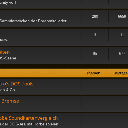
nity vor!
280
6659
 Sammlerstücken der Forenmitglieder
3
11
 usw.
iten
95
677
OS-Szene
Themen
Beiträge
tro's DOS-Tools
can & Co.
D Bremse
oße Soundkartenvergleich
s der DOS-Ära mit Hörbeispielen