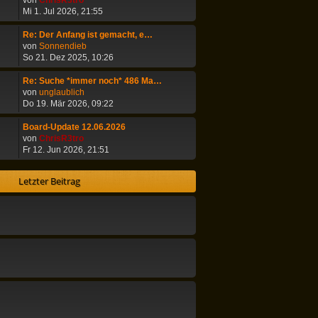
von
ChrisR3tro
t
r
e
Mi 1. Jul 2026, 21:55
e
a
u
r
g
e
Re: Der Anfang ist gemacht, e…
B
s
N
von
Sonnendieb
e
t
e
So 21. Dez 2025, 10:26
i
e
u
t
r
e
Re: Suche *immer noch* 486 Ma…
r
B
s
N
von
unglaublich
a
e
t
e
Do 19. Mär 2026, 09:22
g
i
e
u
t
r
e
Board-Update 12.06.2026
r
B
s
N
von
ChrisR3tro
a
e
t
e
Fr 12. Jun 2026, 21:51
g
i
e
u
t
r
e
Letzter Beitrag
r
B
s
a
e
t
g
i
e
t
r
r
B
a
e
g
i
t
r
a
g