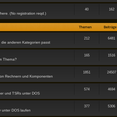
40
162
here. (No registration reqd.)
Themen
Beiträge
212
6481
 die anderen Kategorien passt
165
1516
 im Thema?
1851
24507
b von Rechnern und Komponenten
574
4694
iber und TSRs unter DOS
377
5306
v unter DOS laufen