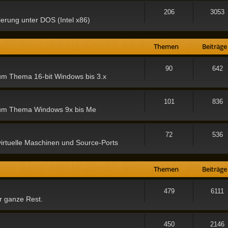
206
3053
rung unter DOS (Intel x86)
Themen
Beiträge
90
642
zum Thema 16-bit Windows bis 3.x
101
836
 zum Thema Windows 9x bis Me
72
536
rtuelle Maschinen und Source-Ports
Themen
Beiträge
479
6111
r ganze Rest.
450
2146