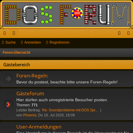
ch
Suche
or
Anmelden
Registrieren
n
eg
ne
en
m
ist
Foren-Übersicht
S
u
llz
el
rie
Gästebereich
c
ug
de
re
h
Foren-Regeln
riff
n
n
e
Bevor du postest, beachte bitte unsere Foren-Regeln!
Gästeforum
Hier dürfen auch unregistrierte Besucher posten.
Themen:
771
Letzter Beitrag:
Re: Soundprobleme mit DOS Spi…
von
Phoenix
, Do 16. Jul 2026, 18:09
User-Anmeldungen
Eine Vorstellung in diesem Bereich ist die Voraussetzung für