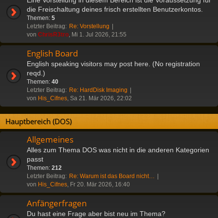
die Freischaltung deines frisch erstellten Benutzerkontos.
Themen:
5
Letzter Beitrag:
Re: Vorstellung
von
ChrisR3tro
, Mi 1. Jul 2026, 21:55
English Board
English speaking visitors may post here. (No registration
reqd.)
Themen:
40
Letzter Beitrag:
Re: HardDisk Imaging
von
His_Cifnes
, Sa 21. Mär 2026, 22:02
Hauptbereich (DOS)
Allgemeines
Alles zum Thema DOS was nicht in die anderen Kategorien
passt
Themen:
212
Letzter Beitrag:
Re: Warum ist das Board nicht…
von
His_Cifnes
, Fr 20. Mär 2026, 16:40
Anfängerfragen
Du hast eine Frage aber bist neu im Thema?