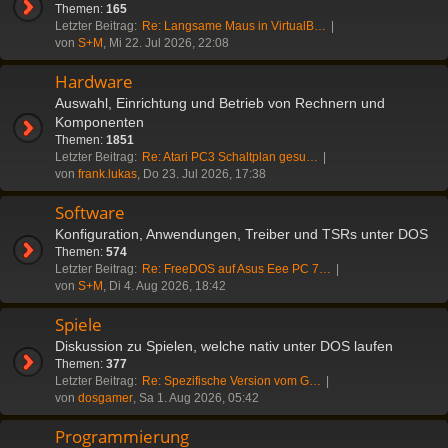
Themen:
165
Letzter Beitrag:
Re: Langsame Maus in VirtualB…
von
S+M
, Mi 22. Jul 2026, 22:08
Hardware
Auswahl, Einrichtung und Betrieb von Rechnern und
Komponenten
Themen:
1851
Letzter Beitrag:
Re: Atari PC3 Schaltplan gesu…
von
frank.lukas
, Do 23. Jul 2026, 17:38
Software
Konfiguration, Anwendungen, Treiber und TSRs unter DOS
Themen:
574
Letzter Beitrag:
Re: FreeDOS auf Asus Eee PC 7…
von
S+M
, Di 4. Aug 2026, 18:42
Spiele
Diskussion zu Spielen, welche nativ unter DOS laufen
Themen:
377
Letzter Beitrag:
Re: Spezifische Version vom G…
von
dosgamer
, Sa 1. Aug 2026, 05:42
Programmierung