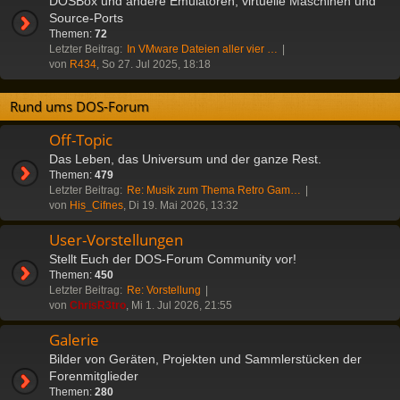
DOSBox und andere Emulatoren, virtuelle Maschinen und
Source-Ports
Themen:
72
Letzter Beitrag:
In VMware Dateien aller vier …
von
R434
, So 27. Jul 2025, 18:18
Rund ums DOS-Forum
Off-Topic
Das Leben, das Universum und der ganze Rest.
Themen:
479
Letzter Beitrag:
Re: Musik zum Thema Retro Gam…
von
His_Cifnes
, Di 19. Mai 2026, 13:32
User-Vorstellungen
Stellt Euch der DOS-Forum Community vor!
Themen:
450
Letzter Beitrag:
Re: Vorstellung
von
ChrisR3tro
, Mi 1. Jul 2026, 21:55
Galerie
Bilder von Geräten, Projekten und Sammlerstücken der
Forenmitglieder
Themen:
280