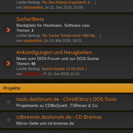
Letzter Beitrag:
Re: Der Anfang ist gemacht, e…
von
Sonnendieb
, So 21. Dez 2025, 10:26
Suche/Biete
Marktplatz für Hardware, Software usw.
Themen:
3
Letzter Beitrag:
Re: Suche *immer noch* 486 Ma…
von
unglaublich
, Do 19. Mär 2026, 09:22
Ankündigungen und Neuigkeiten
News zum DOS-Forum und zur DOS-Szene
Themen:
95
Letzter Beitrag:
Board-Update 12.06.2026
von
ChrisR3tro
, Fr 12. Jun 2026, 21:51
Projekte
tools.dosforum.de - ChrisR3tro's DOS-Tools
Projektseite zu CDBeQuiet!, TSRscan & Co.
cdbremse.dosforum.de - CD Bremse
Mirror-Seite von cd-bremse.de