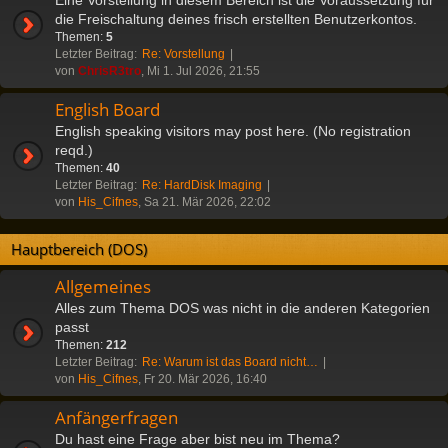
die Freischaltung deines frisch erstellten Benutzerkontos.
Themen:
5
Letzter Beitrag:
Re: Vorstellung
von
ChrisR3tro
, Mi 1. Jul 2026, 21:55
English Board
English speaking visitors may post here. (No registration
reqd.)
Themen:
40
Letzter Beitrag:
Re: HardDisk Imaging
von
His_Cifnes
, Sa 21. Mär 2026, 22:02
Hauptbereich (DOS)
Allgemeines
Alles zum Thema DOS was nicht in die anderen Kategorien
passt
Themen:
212
Letzter Beitrag:
Re: Warum ist das Board nicht…
von
His_Cifnes
, Fr 20. Mär 2026, 16:40
Anfängerfragen
Du hast eine Frage aber bist neu im Thema?