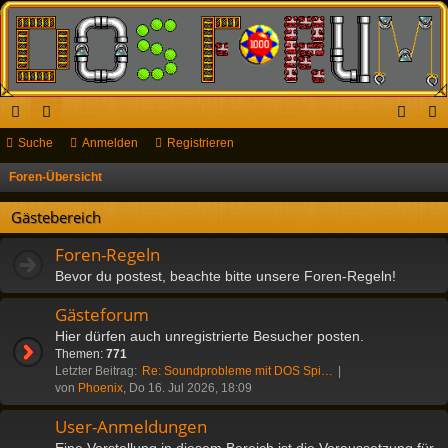
ch
Suche
or
Anmelden
Registrieren
n
eg
ne
en
m
ist
Foren-Übersicht
S
u
llz
el
rie
Gästebereich
c
ug
de
re
h
Foren-Regeln
riff
n
n
e
Bevor du postest, beachte bitte unsere Foren-Regeln!
Gästeforum
Hier dürfen auch unregistrierte Besucher posten.
Themen:
771
Letzter Beitrag:
Re: Soundprobleme mit DOS Spi…
von
Phoenix
, Do 16. Jul 2026, 18:09
User-Anmeldungen
Eine Vorstellung in diesem Bereich ist die Voraussetzung für