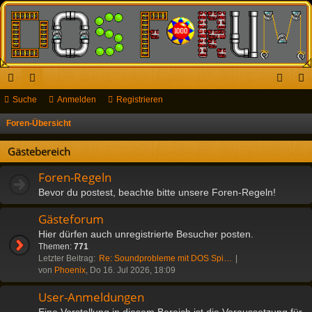
ch
Suche
or
Anmelden
Registrieren
n
eg
ne
en
m
ist
Foren-Übersicht
S
u
llz
el
rie
Gästebereich
c
ug
de
re
h
Foren-Regeln
riff
n
n
e
Bevor du postest, beachte bitte unsere Foren-Regeln!
Gästeforum
Hier dürfen auch unregistrierte Besucher posten.
Themen:
771
Letzter Beitrag:
Re: Soundprobleme mit DOS Spi…
von
Phoenix
, Do 16. Jul 2026, 18:09
User-Anmeldungen
Eine Vorstellung in diesem Bereich ist die Voraussetzung für