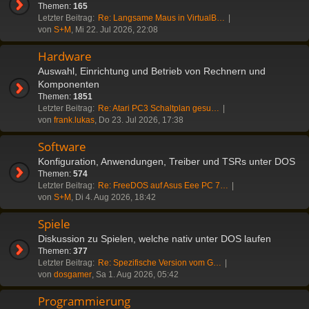
Themen:
165
Letzter Beitrag:
Re: Langsame Maus in VirtualB…
von
S+M
, Mi 22. Jul 2026, 22:08
Hardware
Auswahl, Einrichtung und Betrieb von Rechnern und
Komponenten
Themen:
1851
Letzter Beitrag:
Re: Atari PC3 Schaltplan gesu…
von
frank.lukas
, Do 23. Jul 2026, 17:38
Software
Konfiguration, Anwendungen, Treiber und TSRs unter DOS
Themen:
574
Letzter Beitrag:
Re: FreeDOS auf Asus Eee PC 7…
von
S+M
, Di 4. Aug 2026, 18:42
Spiele
Diskussion zu Spielen, welche nativ unter DOS laufen
Themen:
377
Letzter Beitrag:
Re: Spezifische Version vom G…
von
dosgamer
, Sa 1. Aug 2026, 05:42
Programmierung