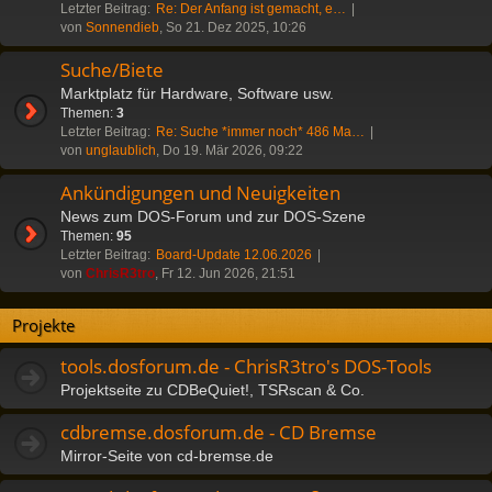
Letzter Beitrag:
Re: Der Anfang ist gemacht, e…
von
Sonnendieb
, So 21. Dez 2025, 10:26
Suche/Biete
Marktplatz für Hardware, Software usw.
Themen:
3
Letzter Beitrag:
Re: Suche *immer noch* 486 Ma…
von
unglaublich
, Do 19. Mär 2026, 09:22
Ankündigungen und Neuigkeiten
News zum DOS-Forum und zur DOS-Szene
Themen:
95
Letzter Beitrag:
Board-Update 12.06.2026
von
ChrisR3tro
, Fr 12. Jun 2026, 21:51
Projekte
tools.dosforum.de - ChrisR3tro's DOS-Tools
Projektseite zu CDBeQuiet!, TSRscan & Co.
cdbremse.dosforum.de - CD Bremse
Mirror-Seite von cd-bremse.de