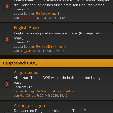
die Freischaltung deines frisch erstellten Benutzerkontos.
Themen:
5
Letzter Beitrag:
Re: Vorstellung
von
ChrisR3tro
, Mi 1. Jul 2026, 21:55
English Board
English speaking visitors may post here. (No registration
reqd.)
Themen:
40
Letzter Beitrag:
Re: HardDisk Imaging
von
His_Cifnes
, Sa 21. Mär 2026, 22:02
Hauptbereich (DOS)
Allgemeines
Alles zum Thema DOS was nicht in die anderen Kategorien
passt
Themen:
212
Letzter Beitrag:
Re: Warum ist das Board nicht…
von
His_Cifnes
, Fr 20. Mär 2026, 16:40
Anfängerfragen
Du hast eine Frage aber bist neu im Thema?