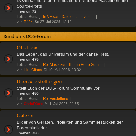
DOSBox und andere Emulatoren, virtuelle Maschinen und
Source-Ports
Themen:
72
Letzter Beitrag:
In VMware Dateien aller vier …
von
R434
, So 27. Jul 2025, 18:18
Rund ums DOS-Forum
Off-Topic
Das Leben, das Universum und der ganze Rest.
Themen:
479
Letzter Beitrag:
Re: Musik zum Thema Retro Gam…
von
His_Cifnes
, Di 19. Mai 2026, 13:32
User-Vorstellungen
Stellt Euch der DOS-Forum Community vor!
Themen:
450
Letzter Beitrag:
Re: Vorstellung
von
ChrisR3tro
, Mi 1. Jul 2026, 21:55
Galerie
Bilder von Geräten, Projekten und Sammlerstücken der
Forenmitglieder
Themen:
280