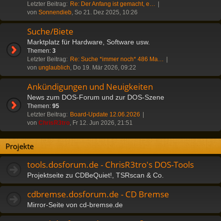
Letzter Beitrag:
Re: Der Anfang ist gemacht, e…
von
Sonnendieb
, So 21. Dez 2025, 10:26
Suche/Biete
Marktplatz für Hardware, Software usw.
Themen:
3
Letzter Beitrag:
Re: Suche *immer noch* 486 Ma…
von
unglaublich
, Do 19. Mär 2026, 09:22
Ankündigungen und Neuigkeiten
News zum DOS-Forum und zur DOS-Szene
Themen:
95
Letzter Beitrag:
Board-Update 12.06.2026
von
ChrisR3tro
, Fr 12. Jun 2026, 21:51
Projekte
tools.dosforum.de - ChrisR3tro's DOS-Tools
Projektseite zu CDBeQuiet!, TSRscan & Co.
cdbremse.dosforum.de - CD Bremse
Mirror-Seite von cd-bremse.de