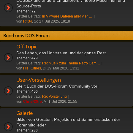
DOSBox und andere Emulatoren, virtuelle Maschinen und
Source-Ports
Themen:
72
Letzter Beitrag:
In VMware Dateien aller vier …
von
R434
, So 27. Jul 2025, 18:18
Rund ums DOS-Forum
Off-Topic
Das Leben, das Universum und der ganze Rest.
Themen:
479
Letzter Beitrag:
Re: Musik zum Thema Retro Gam…
von
His_Cifnes
, Di 19. Mai 2026, 13:32
User-Vorstellungen
Stellt Euch der DOS-Forum Community vor!
Themen:
450
Letzter Beitrag:
Re: Vorstellung
von
ChrisR3tro
, Mi 1. Jul 2026, 21:55
Galerie
Bilder von Geräten, Projekten und Sammlerstücken der
Forenmitglieder
Themen:
280