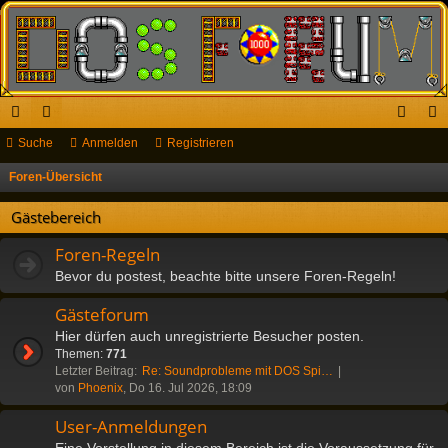
ch
Suche
or
Anmelden
Registrieren
n
eg
ne
en
m
ist
Foren-Übersicht
S
u
llz
el
rie
Gästebereich
c
ug
de
re
h
Foren-Regeln
riff
n
n
e
Bevor du postest, beachte bitte unsere Foren-Regeln!
Gästeforum
Hier dürfen auch unregistrierte Besucher posten.
Themen:
771
Letzter Beitrag:
Re: Soundprobleme mit DOS Spi…
von
Phoenix
, Do 16. Jul 2026, 18:09
User-Anmeldungen
Eine Vorstellung in diesem Bereich ist die Voraussetzung für