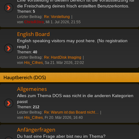
die Freischaltung deines frisch erstellten Benutzerkontos.
Themen:
5
Letzter Beitrag:
Re: Vorstellung
von
ChrisR3tro
, Mi 1. Jul 2026, 21:55
English Board
English speaking visitors may post here. (No registration
reqd.)
Themen:
40
Letzter Beitrag:
Re: HardDisk Imaging
von
His_Cifnes
, Sa 21. Mär 2026, 22:02
Hauptbereich (DOS)
Allgemeines
Alles zum Thema DOS was nicht in die anderen Kategorien
passt
Themen:
212
Letzter Beitrag:
Re: Warum ist das Board nicht…
von
His_Cifnes
, Fr 20. Mär 2026, 16:40
Anfängerfragen
Du hast eine Frage aber bist neu im Thema?