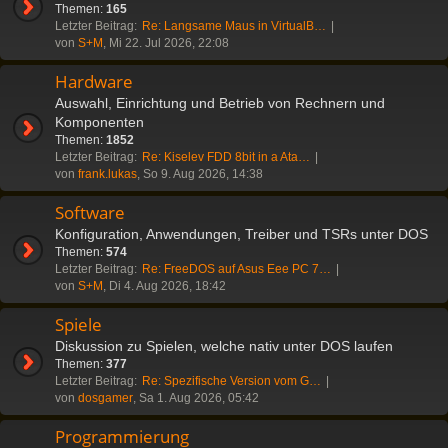
Themen:
165
Letzter Beitrag:
Re: Langsame Maus in VirtualB…
von
S+M
, Mi 22. Jul 2026, 22:08
Hardware
Auswahl, Einrichtung und Betrieb von Rechnern und
Komponenten
Themen:
1852
Letzter Beitrag:
Re: Kiselev FDD 8bit in a Ata…
von
frank.lukas
, So 9. Aug 2026, 14:38
Software
Konfiguration, Anwendungen, Treiber und TSRs unter DOS
Themen:
574
Letzter Beitrag:
Re: FreeDOS auf Asus Eee PC 7…
von
S+M
, Di 4. Aug 2026, 18:42
Spiele
Diskussion zu Spielen, welche nativ unter DOS laufen
Themen:
377
Letzter Beitrag:
Re: Spezifische Version vom G…
von
dosgamer
, Sa 1. Aug 2026, 05:42
Programmierung