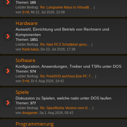
Themen:
165
Letzter Beitrag:
Re: Langsame Maus in VirtualB…
von
S+M
, Mi 22. Jul 2026, 22:08
Hardware
Auswahl, Einrichtung und Betrieb von Rechnern und
Komponenten
Themen:
1851
Letzter Beitrag:
Re: Atari PC3 Schaltplan gesu…
von
frank.lukas
, Do 23. Jul 2026, 17:38
Software
Konfiguration, Anwendungen, Treiber und TSRs unter DOS
Themen:
574
Letzter Beitrag:
Re: FreeDOS auf Asus Eee PC 7…
von
S+M
, Di 4. Aug 2026, 18:42
Spiele
Diskussion zu Spielen, welche nativ unter DOS laufen
Themen:
377
Letzter Beitrag:
Re: Spezifische Version vom G…
von
dosgamer
, Sa 1. Aug 2026, 05:42
Programmierung