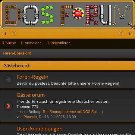
ch
Suche
or
Anmelden
Registrieren
n
eg
ne
en
m
ist
Foren-Übersicht
S
u
llz
el
rie
Gästebereich
c
ug
de
re
h
Foren-Regeln
riff
n
n
e
Bevor du postest, beachte bitte unsere Foren-Regeln!
Gästeforum
Hier dürfen auch unregistrierte Besucher posten.
Themen:
771
Letzter Beitrag:
Re: Soundprobleme mit DOS Spi…
von
Phoenix
, Do 16. Jul 2026, 18:09
User-Anmeldungen
Eine Vorstellung in diesem Bereich ist die Voraussetzung für