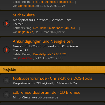
Letzter Beitrag:
Re: Der Anfang ist gemacht, e…
von
Sonnendieb
, So 21. Dez 2025, 10:26
Suche/Biete
Marktplatz für Hardware, Software usw.
Themen:
3
Letzter Beitrag:
Re: Suche *immer noch* 486 Ma…
von
unglaublich
, Do 19. Mär 2026, 09:22
Ankündigungen und Neuigkeiten
News zum DOS-Forum und zur DOS-Szene
Themen:
95
Letzter Beitrag:
Board-Update 12.06.2026
von
ChrisR3tro
, Fr 12. Jun 2026, 21:51
Projekte
tools.dosforum.de - ChrisR3tro's DOS-Tools
Projektseite zu CDBeQuiet!, TSRscan & Co.
cdbremse.dosforum.de - CD Bremse
Mirror-Seite von cd-bremse.de