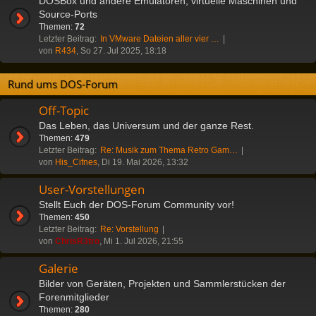
DOSBox und andere Emulatoren, virtuelle Maschinen und
Source-Ports
Themen:
72
Letzter Beitrag:
In VMware Dateien aller vier …
von
R434
, So 27. Jul 2025, 18:18
Rund ums DOS-Forum
Off-Topic
Das Leben, das Universum und der ganze Rest.
Themen:
479
Letzter Beitrag:
Re: Musik zum Thema Retro Gam…
von
His_Cifnes
, Di 19. Mai 2026, 13:32
User-Vorstellungen
Stellt Euch der DOS-Forum Community vor!
Themen:
450
Letzter Beitrag:
Re: Vorstellung
von
ChrisR3tro
, Mi 1. Jul 2026, 21:55
Galerie
Bilder von Geräten, Projekten und Sammlerstücken der
Forenmitglieder
Themen:
280