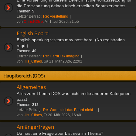
die Freischaltung deines frisch erstellten Benutzerkontos.
Themen:
5
Letzter Beitrag:
Re: Vorstellung
von
ChrisR3tro
, Mi 1. Jul 2026, 21:55
English Board
English speaking visitors may post here. (No registration
reqd.)
Themen:
40
Letzter Beitrag:
Re: HardDisk Imaging
von
His_Cifnes
, Sa 21. Mär 2026, 22:02
Hauptbereich (DOS)
Allgemeines
Alles zum Thema DOS was nicht in die anderen Kategorien
passt
Themen:
212
Letzter Beitrag:
Re: Warum ist das Board nicht…
von
His_Cifnes
, Fr 20. Mär 2026, 16:40
Anfängerfragen
Du hast eine Frage aber bist neu im Thema?