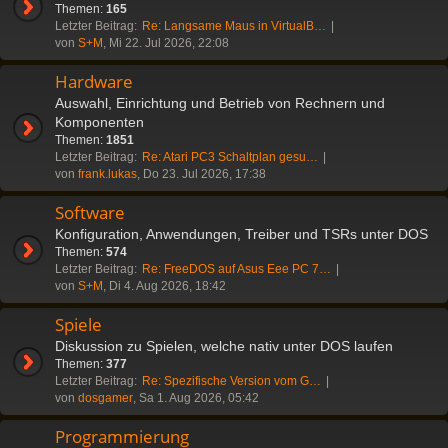
Themen:
165
Letzter Beitrag:
Re: Langsame Maus in VirtualB…
von
S+M
, Mi 22. Jul 2026, 22:08
Hardware
Auswahl, Einrichtung und Betrieb von Rechnern und
Komponenten
Themen:
1851
Letzter Beitrag:
Re: Atari PC3 Schaltplan gesu…
von
frank.lukas
, Do 23. Jul 2026, 17:38
Software
Konfiguration, Anwendungen, Treiber und TSRs unter DOS
Themen:
574
Letzter Beitrag:
Re: FreeDOS auf Asus Eee PC 7…
von
S+M
, Di 4. Aug 2026, 18:42
Spiele
Diskussion zu Spielen, welche nativ unter DOS laufen
Themen:
377
Letzter Beitrag:
Re: Spezifische Version vom G…
von
dosgamer
, Sa 1. Aug 2026, 05:42
Programmierung