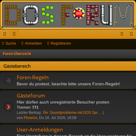
ch
Suche
or
Anmelden
Registrieren
n
eg
ne
en
m
ist
Foren-Übersicht
S
u
llz
el
rie
Gästebereich
c
ug
de
re
h
Foren-Regeln
riff
n
n
e
Bevor du postest, beachte bitte unsere Foren-Regeln!
Gästeforum
Hier dürfen auch unregistrierte Besucher posten.
Themen:
771
Letzter Beitrag:
Re: Soundprobleme mit DOS Spi…
von
Phoenix
, Do 16. Jul 2026, 18:09
User-Anmeldungen
Eine Vorstellung in diesem Bereich ist die Voraussetzung für