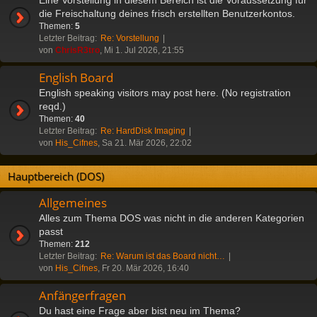
die Freischaltung deines frisch erstellten Benutzerkontos.
Themen:
5
Letzter Beitrag:
Re: Vorstellung
von
ChrisR3tro
, Mi 1. Jul 2026, 21:55
English Board
English speaking visitors may post here. (No registration
reqd.)
Themen:
40
Letzter Beitrag:
Re: HardDisk Imaging
von
His_Cifnes
, Sa 21. Mär 2026, 22:02
Hauptbereich (DOS)
Allgemeines
Alles zum Thema DOS was nicht in die anderen Kategorien
passt
Themen:
212
Letzter Beitrag:
Re: Warum ist das Board nicht…
von
His_Cifnes
, Fr 20. Mär 2026, 16:40
Anfängerfragen
Du hast eine Frage aber bist neu im Thema?