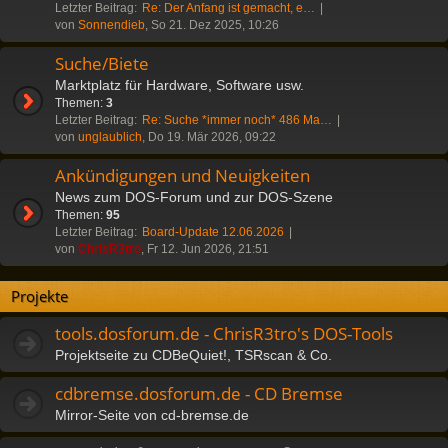
Letzter Beitrag:
Re: Der Anfang ist gemacht, e…
von
Sonnendieb
, So 21. Dez 2025, 10:26
Suche/Biete
Marktplatz für Hardware, Software usw.
Themen:
3
Letzter Beitrag:
Re: Suche *immer noch* 486 Ma…
von
unglaublich
, Do 19. Mär 2026, 09:22
Ankündigungen und Neuigkeiten
News zum DOS-Forum und zur DOS-Szene
Themen:
95
Letzter Beitrag:
Board-Update 12.06.2026
von
ChrisR3tro
, Fr 12. Jun 2026, 21:51
Projekte
tools.dosforum.de - ChrisR3tro's DOS-Tools
Projektseite zu CDBeQuiet!, TSRscan & Co.
cdbremse.dosforum.de - CD Bremse
Mirror-Seite von cd-bremse.de