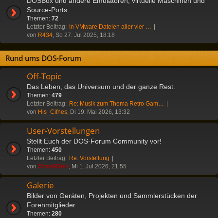
DOSBox und andere Emulatoren, virtuelle Maschinen und
Source-Ports
Themen:
72
Letzter Beitrag:
In VMware Dateien aller vier …
von
R434
, So 27. Jul 2025, 18:18
Rund ums DOS-Forum
Off-Topic
Das Leben, das Universum und der ganze Rest.
Themen:
479
Letzter Beitrag:
Re: Musik zum Thema Retro Gam…
von
His_Cifnes
, Di 19. Mai 2026, 13:32
User-Vorstellungen
Stellt Euch der DOS-Forum Community vor!
Themen:
450
Letzter Beitrag:
Re: Vorstellung
von
ChrisR3tro
, Mi 1. Jul 2026, 21:55
Galerie
Bilder von Geräten, Projekten und Sammlerstücken der
Forenmitglieder
Themen:
280