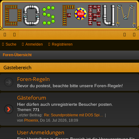
ch
Suche
or
Anmelden
Registrieren
n
eg
ne
en
m
ist
Foren-Übersicht
S
u
llz
el
rie
Gästebereich
c
ug
de
re
h
Foren-Regeln
riff
n
n
e
Bevor du postest, beachte bitte unsere Foren-Regeln!
Gästeforum
Hier dürfen auch unregistrierte Besucher posten.
Themen:
771
Letzter Beitrag:
Re: Soundprobleme mit DOS Spi…
von
Phoenix
, Do 16. Jul 2026, 18:09
User-Anmeldungen
Eine Vorstellung in diesem Bereich ist die Voraussetzung für