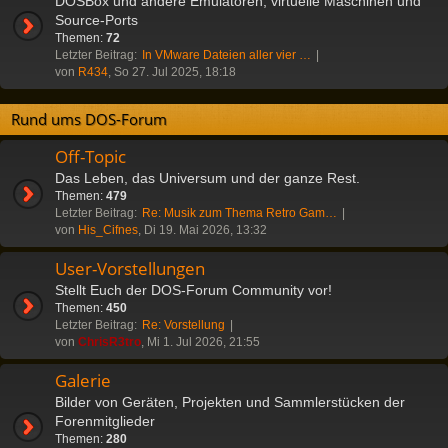
DOSBox und andere Emulatoren, virtuelle Maschinen und
Source-Ports
Themen:
72
Letzter Beitrag:
In VMware Dateien aller vier …
von
R434
, So 27. Jul 2025, 18:18
Rund ums DOS-Forum
Off-Topic
Das Leben, das Universum und der ganze Rest.
Themen:
479
Letzter Beitrag:
Re: Musik zum Thema Retro Gam…
von
His_Cifnes
, Di 19. Mai 2026, 13:32
User-Vorstellungen
Stellt Euch der DOS-Forum Community vor!
Themen:
450
Letzter Beitrag:
Re: Vorstellung
von
ChrisR3tro
, Mi 1. Jul 2026, 21:55
Galerie
Bilder von Geräten, Projekten und Sammlerstücken der
Forenmitglieder
Themen:
280