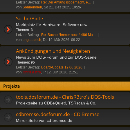
Letzter Beitrag:
Re: Der Anfang ist gemacht, e…
von
Sonnendieb
, So 21. Dez 2025, 10:26
Suche/Biete
Marktplatz für Hardware, Software usw.
Themen:
3
Letzter Beitrag:
Re: Suche *immer noch* 486 Ma…
von
unglaublich
, Do 19. Mär 2026, 09:22
Ankündigungen und Neuigkeiten
News zum DOS-Forum und zur DOS-Szene
Themen:
95
Letzter Beitrag:
Board-Update 12.06.2026
von
ChrisR3tro
, Fr 12. Jun 2026, 21:51
Projekte
tools.dosforum.de - ChrisR3tro's DOS-Tools
Projektseite zu CDBeQuiet!, TSRscan & Co.
cdbremse.dosforum.de - CD Bremse
Mirror-Seite von cd-bremse.de