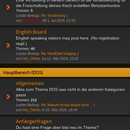
die Freischaltung deines frisch erstellten Benutzerkontos.
Themen:
5
Letzter Beitrag:
Re: Vorstellung
von
ChrisR3tro
, Mi 1. Jul 2026, 21:55
English Board
English speaking visitors may post here. (No registration
reqd.)
Themen:
40
Letzter Beitrag:
Re: HardDisk Imaging
von
His_Cifnes
, Sa 21. Mär 2026, 22:02
Hauptbereich (DOS)
Allgemeines
Alles zum Thema DOS was nicht in die anderen Kategorien
passt
Themen:
212
Letzter Beitrag:
Re: Warum ist das Board nicht…
von
His_Cifnes
, Fr 20. Mär 2026, 16:40
Anfängerfragen
Du hast eine Frage aber bist neu im Thema?