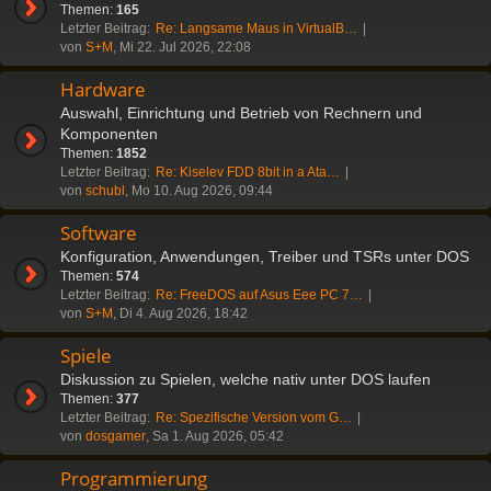
Themen:
165
Letzter Beitrag:
Re: Langsame Maus in VirtualB…
von
S+M
, Mi 22. Jul 2026, 22:08
Hardware
Auswahl, Einrichtung und Betrieb von Rechnern und
Komponenten
Themen:
1852
Letzter Beitrag:
Re: Kiselev FDD 8bit in a Ata…
von
schubl
, Mo 10. Aug 2026, 09:44
Software
Konfiguration, Anwendungen, Treiber und TSRs unter DOS
Themen:
574
Letzter Beitrag:
Re: FreeDOS auf Asus Eee PC 7…
von
S+M
, Di 4. Aug 2026, 18:42
Spiele
Diskussion zu Spielen, welche nativ unter DOS laufen
Themen:
377
Letzter Beitrag:
Re: Spezifische Version vom G…
von
dosgamer
, Sa 1. Aug 2026, 05:42
Programmierung