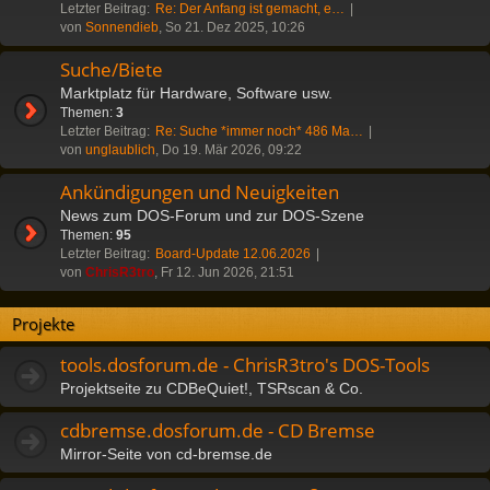
Letzter Beitrag:
Re: Der Anfang ist gemacht, e…
von
Sonnendieb
, So 21. Dez 2025, 10:26
Suche/Biete
Marktplatz für Hardware, Software usw.
Themen:
3
Letzter Beitrag:
Re: Suche *immer noch* 486 Ma…
von
unglaublich
, Do 19. Mär 2026, 09:22
Ankündigungen und Neuigkeiten
News zum DOS-Forum und zur DOS-Szene
Themen:
95
Letzter Beitrag:
Board-Update 12.06.2026
von
ChrisR3tro
, Fr 12. Jun 2026, 21:51
Projekte
tools.dosforum.de - ChrisR3tro's DOS-Tools
Projektseite zu CDBeQuiet!, TSRscan & Co.
cdbremse.dosforum.de - CD Bremse
Mirror-Seite von cd-bremse.de