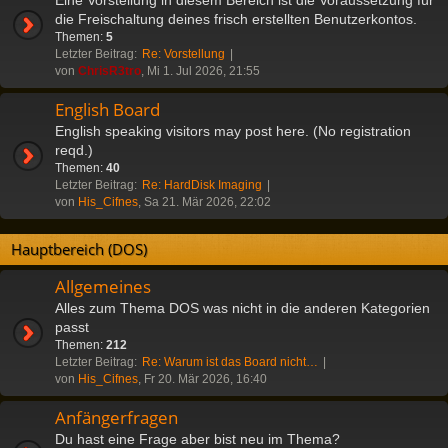
die Freischaltung deines frisch erstellten Benutzerkontos.
Themen:
5
Letzter Beitrag:
Re: Vorstellung
von
ChrisR3tro
, Mi 1. Jul 2026, 21:55
English Board
English speaking visitors may post here. (No registration
reqd.)
Themen:
40
Letzter Beitrag:
Re: HardDisk Imaging
von
His_Cifnes
, Sa 21. Mär 2026, 22:02
Hauptbereich (DOS)
Allgemeines
Alles zum Thema DOS was nicht in die anderen Kategorien
passt
Themen:
212
Letzter Beitrag:
Re: Warum ist das Board nicht…
von
His_Cifnes
, Fr 20. Mär 2026, 16:40
Anfängerfragen
Du hast eine Frage aber bist neu im Thema?