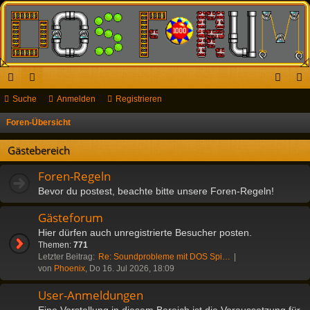
ch
Suche
or
Anmelden
Registrieren
n
eg
ne
en
m
ist
Foren-Übersicht
S
u
llz
el
rie
Gästebereich
c
ug
de
re
h
Foren-Regeln
riff
n
n
e
Bevor du postest, beachte bitte unsere Foren-Regeln!
Gästeforum
Hier dürfen auch unregistrierte Besucher posten.
Themen:
771
Letzter Beitrag:
Re: Soundprobleme mit DOS Spi…
von
Phoenix
, Do 16. Jul 2026, 18:09
User-Anmeldungen
Eine Vorstellung in diesem Bereich ist die Voraussetzung für