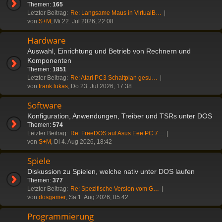
Themen:
165
Letzter Beitrag:
Re: Langsame Maus in VirtualB…
von
S+M
, Mi 22. Jul 2026, 22:08
Hardware
Auswahl, Einrichtung und Betrieb von Rechnern und
Komponenten
Themen:
1851
Letzter Beitrag:
Re: Atari PC3 Schaltplan gesu…
von
frank.lukas
, Do 23. Jul 2026, 17:38
Software
Konfiguration, Anwendungen, Treiber und TSRs unter DOS
Themen:
574
Letzter Beitrag:
Re: FreeDOS auf Asus Eee PC 7…
von
S+M
, Di 4. Aug 2026, 18:42
Spiele
Diskussion zu Spielen, welche nativ unter DOS laufen
Themen:
377
Letzter Beitrag:
Re: Spezifische Version vom G…
von
dosgamer
, Sa 1. Aug 2026, 05:42
Programmierung