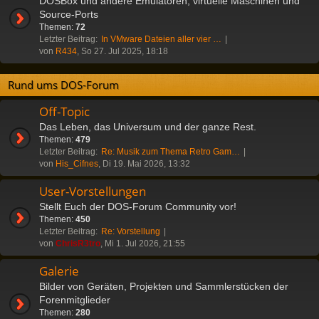
DOSBox und andere Emulatoren, virtuelle Maschinen und
Source-Ports
Themen:
72
Letzter Beitrag:
In VMware Dateien aller vier …
von
R434
, So 27. Jul 2025, 18:18
Rund ums DOS-Forum
Off-Topic
Das Leben, das Universum und der ganze Rest.
Themen:
479
Letzter Beitrag:
Re: Musik zum Thema Retro Gam…
von
His_Cifnes
, Di 19. Mai 2026, 13:32
User-Vorstellungen
Stellt Euch der DOS-Forum Community vor!
Themen:
450
Letzter Beitrag:
Re: Vorstellung
von
ChrisR3tro
, Mi 1. Jul 2026, 21:55
Galerie
Bilder von Geräten, Projekten und Sammlerstücken der
Forenmitglieder
Themen:
280