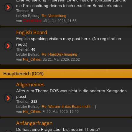
die Freischaltung deines frisch erstellten Benutzerkontos.
Themen:
5
Letzter Beitrag:
Re: Vorstellung
von
ChrisR3tro
, Mi 1. Jul 2026, 21:55
English Board
English speaking visitors may post here. (No registration
reqd.)
Themen:
40
Letzter Beitrag:
Re: HardDisk Imaging
von
His_Cifnes
, Sa 21. Mär 2026, 22:02
Hauptbereich (DOS)
Allgemeines
Alles zum Thema DOS was nicht in die anderen Kategorien
passt
Themen:
212
Letzter Beitrag:
Re: Warum ist das Board nicht…
von
His_Cifnes
, Fr 20. Mär 2026, 16:40
Anfängerfragen
Du hast eine Frage aber bist neu im Thema?