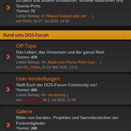
DOSBox und andere Emulatoren, virtuelle Maschinen und
Source-Ports
Themen:
72
Letzter Beitrag:
In VMware Dateien aller vier …
von
R434
, So 27. Jul 2025, 18:18
Rund ums DOS-Forum
Off-Topic
Das Leben, das Universum und der ganze Rest.
Themen:
479
Letzter Beitrag:
Re: Musik zum Thema Retro Gam…
von
His_Cifnes
, Di 19. Mai 2026, 13:32
User-Vorstellungen
Stellt Euch der DOS-Forum Community vor!
Themen:
450
Letzter Beitrag:
Re: Vorstellung
von
ChrisR3tro
, Mi 1. Jul 2026, 21:55
Galerie
Bilder von Geräten, Projekten und Sammlerstücken der
Forenmitglieder
Themen:
280