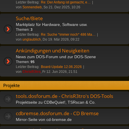
Letzter Beitrag:
Re: Der Anfang ist gemacht, e…
von
Sonnendieb
, So 21. Dez 2025, 10:26
Suche/Biete
Marktplatz für Hardware, Software usw.
Themen:
3
Letzter Beitrag:
Re: Suche *immer noch* 486 Ma…
von
unglaublich
, Do 19. Mär 2026, 09:22
Ankündigungen und Neuigkeiten
News zum DOS-Forum und zur DOS-Szene
Themen:
95
Letzter Beitrag:
Board-Update 12.06.2026
von
ChrisR3tro
, Fr 12. Jun 2026, 21:51
Projekte
tools.dosforum.de - ChrisR3tro's DOS-Tools
Projektseite zu CDBeQuiet!, TSRscan & Co.
cdbremse.dosforum.de - CD Bremse
Mirror-Seite von cd-bremse.de