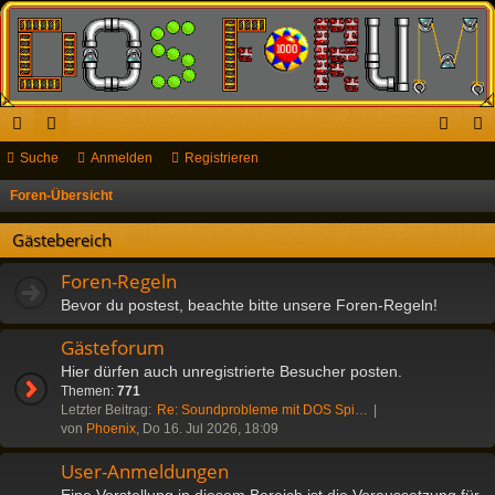
ch
Suche
or
Anmelden
Registrieren
n
eg
ne
en
m
ist
Foren-Übersicht
S
u
llz
el
rie
Gästebereich
c
ug
de
re
h
Foren-Regeln
riff
n
n
e
Bevor du postest, beachte bitte unsere Foren-Regeln!
Gästeforum
Hier dürfen auch unregistrierte Besucher posten.
Themen:
771
Letzter Beitrag:
Re: Soundprobleme mit DOS Spi…
von
Phoenix
, Do 16. Jul 2026, 18:09
User-Anmeldungen
Eine Vorstellung in diesem Bereich ist die Voraussetzung für