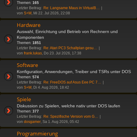
Themen:
165
Letzter Beitrag:
Re: Langsame Maus in VirtualB…
von
S+M
, Mi 22. Jul 2026, 22:08
Hardware
Auswahl, Einrichtung und Betrieb von Rechnern und
Komponenten
Themen:
1851
Letzter Beitrag:
Re: Atari PC3 Schaltplan gesu…
von
frank.lukas
, Do 23. Jul 2026, 17:38
Software
Konfiguration, Anwendungen, Treiber und TSRs unter DOS
Themen:
574
Letzter Beitrag:
Re: FreeDOS auf Asus Eee PC 7…
von
S+M
, Di 4. Aug 2026, 18:42
Spiele
Diskussion zu Spielen, welche nativ unter DOS laufen
Themen:
377
Letzter Beitrag:
Re: Spezifische Version vom G…
von
dosgamer
, Sa 1. Aug 2026, 05:42
Programmierung