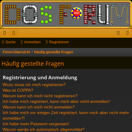
ch
Suche
or
Anmelden
Registrieren
n
eg
ne
en
m
ist
Foren-Übersicht
Häufig gestellte Fragen
S
u
llz
el
rie
Häufig gestellte Fragen
c
ug
de
re
h
Registrierung und Anmeldung
riff
n
n
e
Wozu muss ich mich registrieren?
Was ist COPPA?
Warum kann ich mich nicht registrieren?
Ich habe mich registriert, kann mich aber nicht anmelden!
Warum kann ich mich nicht anmelden?
Ich habe mich vor einiger Zeit registriert, kann mich aber nicht mehr
anmelden?!
Ich habe mein Passwort vergessen!
Warum werde ich automatisch abgemeldet?