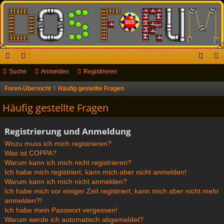
ch
Suche
or
Anmelden
Registrieren
n
eg
ne
en
m
ist
Foren-Übersicht
Häufig gestellte Fragen
S
u
llz
el
rie
Häufig gestellte Fragen
c
ug
de
re
h
Registrierung und Anmeldung
riff
n
n
e
Wozu muss ich mich registrieren?
Was ist COPPA?
Warum kann ich mich nicht registrieren?
Ich habe mich registriert, kann mich aber nicht anmelden!
Warum kann ich mich nicht anmelden?
Ich habe mich vor einiger Zeit registriert, kann mich aber nicht mehr
anmelden?!
Ich habe mein Passwort vergessen!
Warum werde ich automatisch abgemeldet?