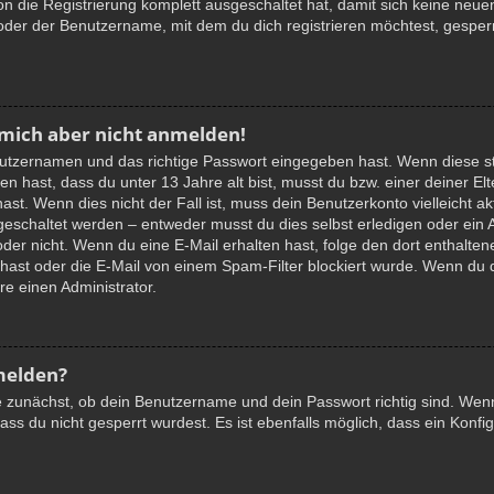
ion die Registrierung komplett ausgeschaltet hat, damit sich keine n
oder der Benutzername, mit dem du dich registrieren möchtest, gesper
 mich aber nicht anmelden!
nutzernamen und das richtige Passwort eingegeben hast. Wenn diese st
en hast, dass du unter 13 Jahre alt bist, musst du bzw. einer deiner E
ast. Wenn dies nicht der Fall ist, muss dein Benutzerkonto vielleicht a
igeschaltet werden – entweder musst du dies selbst erledigen oder ein 
ist oder nicht. Wenn du eine E-Mail erhalten hast, folge den dort enthal
ast oder die E-Mail von einem Spam-Filter blockiert wurde. Wenn du di
e einen Administrator.
melden?
e zunächst, ob dein Benutzername und dein Passwort richtig sind. Wenn 
ss du nicht gesperrt wurdest. Es ist ebenfalls möglich, dass ein Konfig