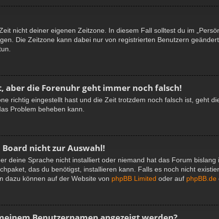
eit nicht deiner eigenen Zeitzone. In diesem Fall solltest du im „Persö
tlegen. Die Zeitzone kann dabei nur von registrierten Benutzern geänder
tun.
lt, aber die Forenuhr geht immer noch falsch!
ne richtig eingestellt hast und die Zeit trotzdem noch falsch ist, geht d
r das Problem beheben kann.
 Board nicht zur Auswahl!
er deine Sprache nicht installiert oder niemand hat das Forum bislang 
hpaket, das du benötigst, installieren kann. Falls es noch nicht existi
en dazu können auf der Website von
phpBB Limited
oder auf
phpBB.de
ei meinem Benutzernamen angezeigt werden?