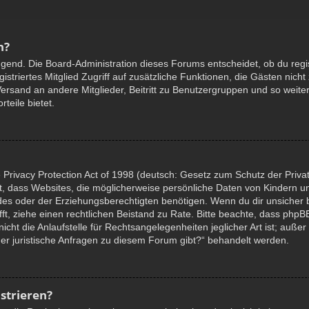
n?
ingend. Die Board-Administration dieses Forums entscheidet, ob du regis
egistriertes Mitglied Zugriff auf zusätzliche Funktionen, die Gästen nic
-Versand an andere Mitglieder, Beitritt zu Benutzergruppen und so weit
rteile bietet.
Privacy Protection Act of 1998 (deutsch: Gesetz zum Schutz der Priva
gt, dass Websites, die möglicherweise persönliche Daten von Kindern u
s oder der Erziehungsberechtigten benötigen. Wenn du dir unsicher bis
rifft, ziehe einen rechtlichen Beistand zu Rate. Bitte beachte, dass php
ht die Anlaufstelle für Rechtsangelegenheiten jeglicher Art ist; außer
er juristische Anfragen zu diesem Forum gibt?“ behandelt werden.
strieren?