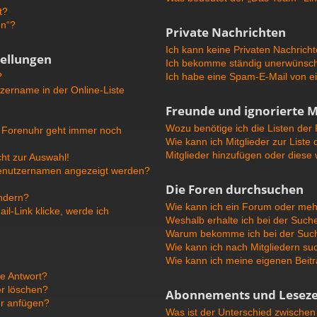
t?
en“?
Private Nachrichten
Ich kann keine Privaten Nachricht
tellungen
Ich bekomme ständig unerwünscht
?
Ich habe eine Spam-E-Mail von ei
zername in der Online-Liste
Freunde und ignorierte M
Wozu benötige ich die Listen der 
ie Forenuhr geht immer noch
Wie kann ich Mitglieder zur Liste 
Mitglieder hinzufügen oder diese
ht zur Auswahl!
 Benutzernamen angezeigt werden?
Die Foren durchsuchen
ändern?
Wie kann ich ein Forum oder me
l-Link klicke, werde ich
Weshalb erhalte ich bei der Such
Warum bekomme ich bei der Suche
Wie kann ich nach Mitgliedern s
Wie kann ich meine eigenen Beit
ne Antwort?
er löschen?
Abonnements und Leseze
ur anfügen?
Was ist der Unterschied zwische