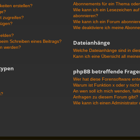
Abonnements für ein Thema ode
eiten erstellen?
Wie kann ich ein Lesezeichen au
ge?
abonnieren?
t zugreifen?
Wie kann ich ein Forum abonnier
fügen?
Wie deaktiviere ich meine Abonn
melden?
 beim Schreiben eines Beitrags?
Dateianhänge
en werden?
Welche Dateianhänge sind in die
Kann ich eine Übersicht all mein
typen
phpBB betreffende Frage
Wer hat diese Forensoftware entw
Warum ist Funktion x oder y nicht
An wen soll ich mich wenden, fall
n?
Anfragen zu diesem Forum gibt?
Wie kann ich einen Administrator