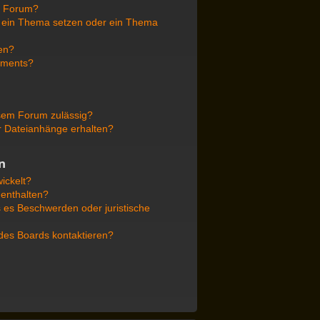
r Forum?
f ein Thema setzen oder ein Thema
en?
ements?
sem Forum zulässig?
er Dateianhänge erhalten?
n
ickelt?
 enthalten?
s es Beschwerden oder juristische
 des Boards kontaktieren?