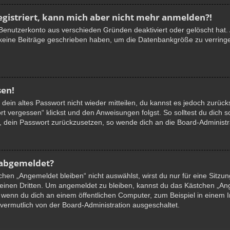
registriert, kann mich aber nicht mehr anmelden?!
n Benutzerkonto aus verschieden Gründen deaktiviert oder gelöscht hat
 keine Beiträge geschrieben haben, um die Datenbankgröße zu verringer
sen!
r dein altes Passwort nicht wieder mitteilen, du kannst es jedoch zurüc
t vergessen“ klickst und den Anweisungen folgst. So solltest du dich 
in, dein Passwort zurückzusetzen, so wende dich an die Board-Administr
 abgemeldet?
en „Angemeldet bleiben“ nicht auswählst, wirst du nur für eine Sitzu
einen Dritten. Um angemeldet zu bleiben, kannst du das Kästchen „A
 wenn du dich an einem öffentlichen Computer, zum Beispiel in einem I
 vermutlich von der Board-Administration ausgeschaltet.