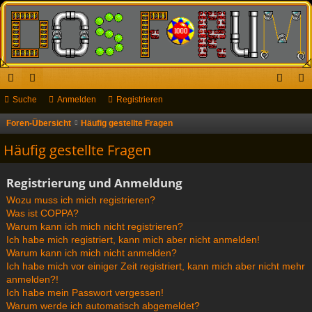
ch
Suche
or
Anmelden
Registrieren
n
eg
ne
en
m
ist
Foren-Übersicht
Häufig gestellte Fragen
S
u
llz
el
rie
Häufig gestellte Fragen
c
ug
de
re
h
Registrierung und Anmeldung
riff
n
n
e
Wozu muss ich mich registrieren?
Was ist COPPA?
Warum kann ich mich nicht registrieren?
Ich habe mich registriert, kann mich aber nicht anmelden!
Warum kann ich mich nicht anmelden?
Ich habe mich vor einiger Zeit registriert, kann mich aber nicht mehr
anmelden?!
Ich habe mein Passwort vergessen!
Warum werde ich automatisch abgemeldet?