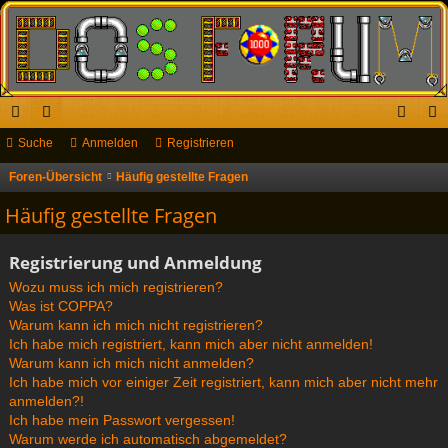
ch
Suche
or
Anmelden
Registrieren
n
eg
ne
en
m
ist
Foren-Übersicht
Häufig gestellte Fragen
S
u
llz
el
rie
Häufig gestellte Fragen
c
ug
de
re
h
Registrierung und Anmeldung
riff
n
n
e
Wozu muss ich mich registrieren?
Was ist COPPA?
Warum kann ich mich nicht registrieren?
Ich habe mich registriert, kann mich aber nicht anmelden!
Warum kann ich mich nicht anmelden?
Ich habe mich vor einiger Zeit registriert, kann mich aber nicht mehr
anmelden?!
Ich habe mein Passwort vergessen!
Warum werde ich automatisch abgemeldet?