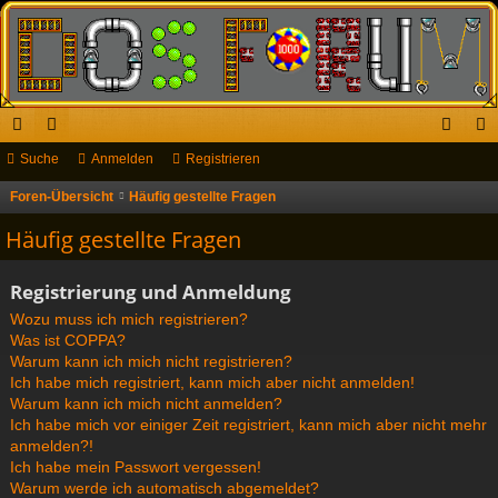
ch
Suche
or
Anmelden
Registrieren
n
eg
ne
en
m
ist
Foren-Übersicht
Häufig gestellte Fragen
S
u
llz
el
rie
Häufig gestellte Fragen
c
ug
de
re
h
Registrierung und Anmeldung
riff
n
n
e
Wozu muss ich mich registrieren?
Was ist COPPA?
Warum kann ich mich nicht registrieren?
Ich habe mich registriert, kann mich aber nicht anmelden!
Warum kann ich mich nicht anmelden?
Ich habe mich vor einiger Zeit registriert, kann mich aber nicht mehr
anmelden?!
Ich habe mein Passwort vergessen!
Warum werde ich automatisch abgemeldet?